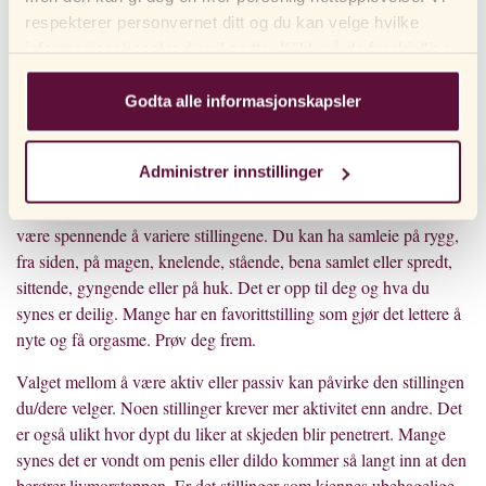
frem og tilbake på. Det kan føles annerledes avhengig om har sex
respekterer personvernet ditt og du kan velge hvilke
forfra, bakfra, ovenfra eller nedenfra – bare fantasien setter
informasjonskapsler du vil godta. Klikk på de forskjellige
grenser. Det er selvfølgelig også avhengig av deres fysiske
kategorioverskriftene for å finne ut mer og endre
forutsetninger. Kroppene våre er unike og forskjellige stillinger
standardinnstillingene våre. Vær oppmerksom på at
Godta alle informasjonskapsler
kan kjennes annerledes i forhold til hvem du har sex med og hva
blokkering av informasjonskapsler kan påvirke
som føres inn i skjeden.
opplevelsen din av nettstedet og tjenestene vi tilbyr. Hvis
Administrer innstillinger
du har besøkt nettsiden vår før og akseptert bruken av
STILLINGER
informasjonskapsler, kan du alltid slette dem ved å
Du kan ha vaginalt samleie på mange forskjellige måter og det kan
navigere til personverninnstillingene i nettleseren din.
være spennende å variere stillingene. Du kan ha samleie på rygg,
fra siden, på magen, knelende, stående, bena samlet eller spredt,
sittende, gyngende eller på huk. Det er opp til deg og hva du
synes er deilig. Mange har en favorittstilling som gjør det lettere å
nyte og få orgasme. Prøv deg frem.
Valget mellom å være aktiv eller passiv kan påvirke den stillingen
du/dere velger. Noen stillinger krever mer aktivitet enn andre. Det
er også ulikt hvor dypt du liker at skjeden blir penetrert. Mange
synes det er vondt om penis eller dildo kommer så langt inn at den
berører livmorstappen. Er det stillinger som kjennes ubehagelige,