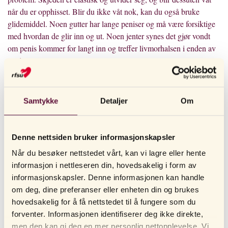
når du er opphisset. Blir du ikke våt nok, kan du også bruke
glidemiddel. Noen gutter har lange peniser og må være forsiktige
med hvordan de glir inn og ut. Noen jenter synes det gjør vondt
om penis kommer for langt inn og treffer livmorhalsen i enden av
vagina.
TEKNIKK OG PRAKSIS
Hvis man vil ha vaginalt samleie, kan det være fint å begynne
Samtykke
Detaljer
Om
med å kjæle på og rundt kjønnsleppene og klitoris. Da blir man
vanligvis opphisset og skjeden blir våt og utvider seg slik at det
føles mer behagelig å motta penis, dildo, fingre eller hva du
Denne nettsiden bruker informasjonskapsler
bruker. De fleste jenter ønsker å bli stimulert på klitorishodet både
Når du besøker nettstedet vårt, kan vi lagre eller hente
før, under og kanskje etter samleie. Klitoris er mer sensitiv enn
informasjon i nettleseren din, hovedsakelig i form av
skjeden og stimulering av klitoris er ofte nødvendig for å oppnå
informasjonskapsler. Denne informasjonen kan handle
orgasme. I tillegg til klitoris kan det være fint å bli stimulert på
om deg, dine preferanser eller enheten din og brukes
andre steder som bryster og andre erogene soner.
hovedsakelig for å få nettstedet til å fungere som du
Det finnes en rekke teknikker for vaginalsex. Du kan gni, støte,
forventer. Informasjonen identifiserer deg ikke direkte,
jokke, gynge og det finnes mange forskjellige måter å bevege seg
men den kan gi deg en mer personlig nettopplevelse. Vi