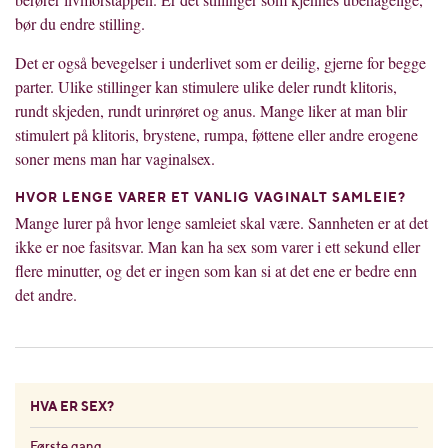
bør du endre stilling.
Det er også bevegelser i underlivet som er deilig, gjerne for begge
parter. Ulike stillinger kan stimulere ulike deler rundt klitoris,
rundt skjeden, rundt urinrøret og anus. Mange liker at man blir
stimulert på klitoris, brystene, rumpa, føttene eller andre erogene
soner mens man har vaginalsex.
HVOR LENGE VARER ET VANLIG VAGINALT SAMLEIE?
Mange lurer på hvor lenge samleiet skal være. Sannheten er at det
ikke er noe fasitsvar. Man kan ha sex som varer i ett sekund eller
flere minutter, og det er ingen som kan si at det ene er bedre enn
det andre.
HVA ER SEX?
Første gang