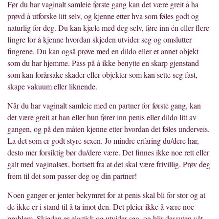
Før du har vaginalt samleie første gang kan det være greit å ha
prøvd å utforske litt selv, og kjenne etter hva som føles godt og
naturlig for deg. Du kan kjæle med deg selv, føre inn én eller flere
fingre for å kjenne hvordan skjeden utvider seg og omslutter
fingrene. Du kan også prøve med en dildo eller et annet objekt
som du har hjemme. Pass på å ikke benytte en skarp gjenstand
som kan forårsake skader eller objekter som kan sette seg fast,
skape vakuum eller liknende.
Når du har vaginalt samleie med en partner for første gang, kan
det være greit at han eller hun fører inn penis eller dildo litt av
gangen, og på den måten kjenne etter hvordan det føles underveis.
La det som er godt styre sexen. Jo mindre erfaring du/dere har,
desto mer forsiktig bør du/dere være. Det finnes ikke noe rett eller
galt med vaginalsex, bortsett fra at det skal være frivillig. Prøv deg
frem til det som passer deg og din partner!
Noen ganger er jenter bekymret for at penis skal bli for stor og at
de ikke er i stand til å ta imot den. Det pleier ikke å være noe
problem. Skjeden er elastisk og utvider seg, og blir dessuten våt