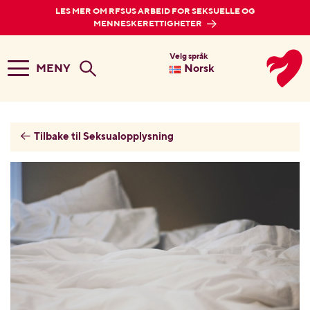
LES MER OM RFSUS ARBEID FOR SEKSUELLE OG
MENNESKERETTIGHETER
Velg språk
MENY
Norsk
Tilbake til Seksualopplysning