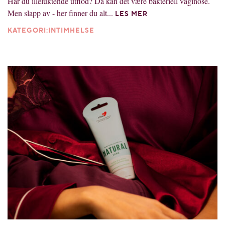
Har du illeluktende utflod? Da kan det være bakteriell vaginose.
Men slapp av - her finner du alt...
LES MER
KATEGORI:INTIMHELSE