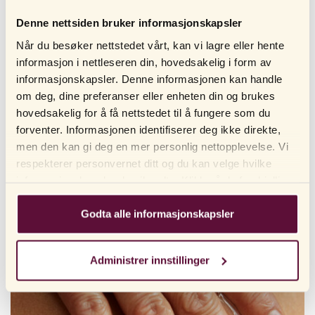
Denne nettsiden bruker informasjonskapsler
Når du besøker nettstedet vårt, kan vi lagre eller hente
informasjon i nettleseren din, hovedsakelig i form av
informasjonskapsler. Denne informasjonen kan handle
om deg, dine preferanser eller enheten din og brukes
hovedsakelig for å få nettstedet til å fungere som du
forventer. Informasjonen identifiserer deg ikke direkte,
Hvorfor skal man trene bekkenbunnen?
men den kan gi deg en mer personlig nettopplevelse. Vi
Har du vanskeligheter med å holde deg når du må tisse, eller med
respekterer personvernet ditt og du kan velge hvilke
å holde tett når du...
LES MER
informasjonskapsler du vil godta. Klikk på de forskjellige
KATEGORI:INTIMHELSE, INTIMTRENING
kategorioverskriftene for å finne ut mer og endre
standardinnstillingene våre. Vær oppmerksom på at
Godta alle informasjonskapsler
blokkering av informasjonskapsler kan påvirke
opplevelsen din av nettstedet og tjenestene vi tilbyr. Hvis
Administrer innstillinger
du har besøkt nettsiden vår før og akseptert bruken av
informasjonskapsler, kan du alltid slette dem ved å
navigere til personverninnstillingene i nettleseren din.