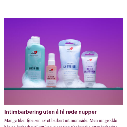
Intimbarbering uten å få røde nupper
Mange liker følelsen av et barbert intimområde. Men inngrodde
hår og barberhøvelkutt kan gjøre ting ubehagelig etter barbering....