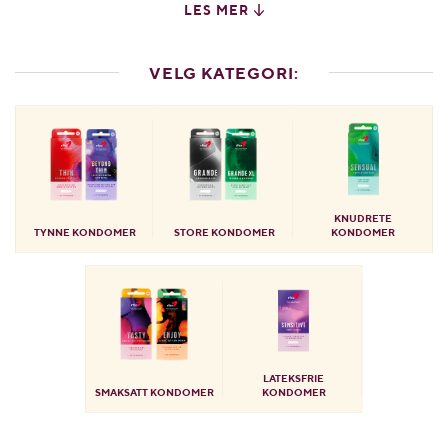
utforske seksualiteten din og nyte sex til det fulle, som kondomer.
LES MER
Det er også det eneste prevensjonsmiddelet som beskytter mot
både uønsket graviditet og seksuelt overførbare infeksjoner – og er
et av få hormonfrie alternativer – noe som gjør kondom til et
VELG KATEGORI:
populært valg for mange. Enten du foretrekker tynn, stram, stor,
knudrete eller smaksatt, finnes det en modell som passer akkurat
deg.
Det viktigste er å finne et kondom som føles behagelig og sitter
godt slik at det sitter sikkert, og slik at du kan være til stede og
KNUDRETE
fokusere på nytelsen. Er du usikker på hvilket kondom som passer
TYNNE KONDOMER
STORE KONDOMER
KONDOMER
deg best, anbefaler vi at du leser vår
kondomguide
. Der finner du
detaljert informasjon om alle våre kondomer og deres størrelser.
KONDOM KAN GJØRE SEX ENDA BEDRE
Noen tenker at kondomer ødelegger intimiteten og begrenser
nytelsen. Men se det på denne måten – når du bruker kondom,
LATEKSFRIE
kan du fokusere helt på sex uten å bekymre deg for eventuelle
SMAKSATT KONDOMER
KONDOMER
konsekvenser. Faktisk kan noen kondomer til og med forsterke
opplevelsen, med tynne materialer for en mer naturlig følelse eller