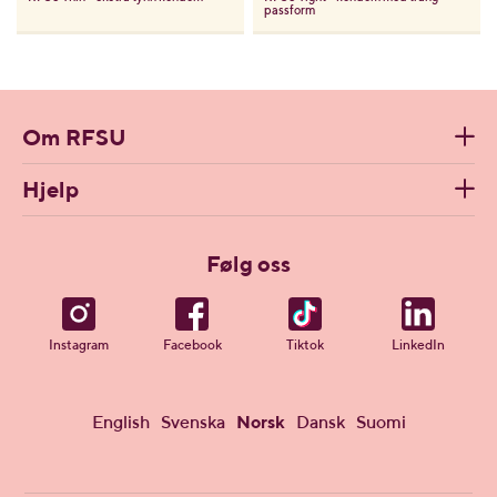
passform
Om RFSU
Hjelp
Følg oss
Instagram
Facebook
Tiktok
LinkedIn
English
Svenska
Norsk
Dansk
Suomi