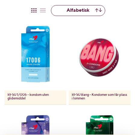
knudrete overflater for ekstra stimulering.
Alfabetisk
Når du i tillegg velger kondom fra RFSU får du ikke bare et trygt
og kvalitetskontrollert produkt, du bidrar også til noe større.
Overskuddet fra salget går tilbake til RFSU sitt arbeid med
seksuelle og menneskelige rettigheter og seksualundervisning. Så
hver gang du bruker kondom fra RFSU, beskytter du ikke bare
deg selv, men er også med på å gjøre en forskjell.
BRETT SORTIMENT AV KONDOMER
I dag produseres det mange typer kondomer slik at alle kan finne
et kondom som passer. Det viktigste er at kondomet sitter godt og
er lett å ta på. De fleste opplever at et profilert kondom gir bedre
passform, mens en helt rett modell kan være litt lettere å rulle på.
RFSU
17006 - kondom uten
RFSU
Bang – Kondomer som får plass
glidemiddel
i lommen
H2: RFSU tilbyr i dag et bredt utvalg av kondomer for ulike
behov, smaker og preferanser. Det finnes alt fra ekstra
store
kondomer
for en romsligere passform, til smalere kondomer for de
som trenger en mindre størrelse. For de som ønsker en mer