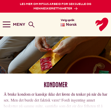
LES MER OM RFSUS ARBEID FOR SEKSUELLE OG
MENNESKERETTIGHETER
Velg språk
MENY
Norsk
Kondomer
Å bruke kondom er kanskje ikke det første du tenker på når du har
sex. Men det burde det faktisk være! Fordi ingenting annet
beskytter på samme måte, samtidig som det gir deg friheten til å