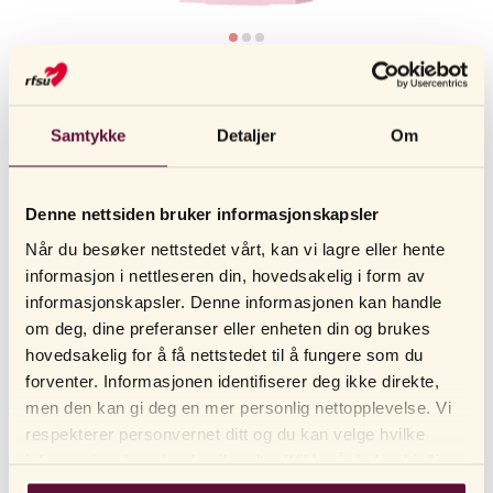
RFSU
RFSU
Tasty – kondomer med smak og lukt
Samtykke
Detaljer
Om
KONDOMER FOR STIMULERING AV FLERE SANSER!
Se våre forhandlere
Denne nettsiden bruker informasjonskapsler
RFSU Tasty er en blanding av de mest populære kondomene med
Når du besøker nettstedet vårt, kan vi lagre eller hente
aroma for duft og smak, for de som ønsker å stimulere mer enn én
informasjon i nettleseren din, hovedsakelig i form av
sans. Tasty inkluderer en rekke aromatiske, tynne, rette, profilerte,
informasjonskapsler. Denne informasjonen kan handle
knudrete og glatte kondomer. RFSU Tasty er kategorisert som
om deg, dine preferanser eller enheten din og brukes
VIS MER
kondomer med smak og er tilgjengelig i pakker med 10 stk.
hovedsakelig for å få nettstedet til å fungere som du
forventer. Informasjonen identifiserer deg ikke direkte,
En pakke inneholder:
LES MER
men den kan gi deg en mer personlig nettopplevelse. Vi
1 stk Profil Juicy Grape.
respekterer personvernet ditt og du kan velge hvilke
BRUK
1 stk Profil Banana split.
informasjonskapsler du vil godta. Klikk på de forskjellige
HVILKET KONDOM PASSER MEG?
kategorioverskriftene for å finne ut mer og endre