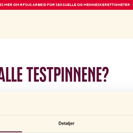
ES MER OM RFSUS ARBEID FOR SEKSUELLE OG MENNESKERETTIGHETER
alle testpinnene?
pinnene kan du spare til neste menstruasjonssyklus hvis du vil teste igjen
Detaljer