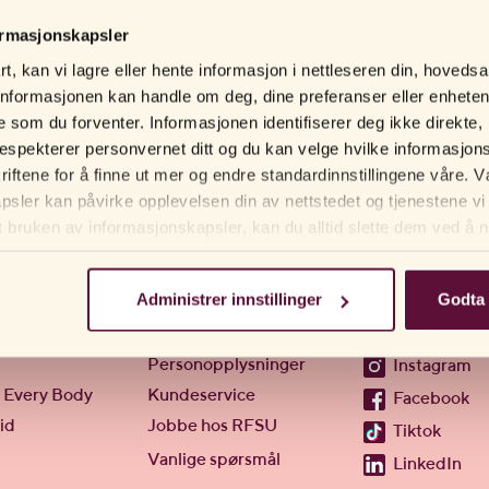
ormasjonskapsler
t, kan vi lagre eller hente informasjon i nettleseren din, hovedsa
nformasjonen kan handle om deg, dine preferanser eller enhete
gere som du forventer. Informasjonen identifiserer deg ikke direkt
respekterer personvernet ditt og du kan velge hvilke informasjons
kriftene for å finne ut mer og endre standardinnstillingene våre
sler kan påvirke opplevelsen din av nettstedet og tjenestene vi 
t bruken av informasjonskapsler, kan du alltid slette dem ved å na
tleseren din.
Administrer innstillinger
Godta 
Hjelp
Følg oss
Personopplysninger
Instagram
 Every Body
Kundeservice
Facebook
id
Jobbe hos RFSU
Tiktok
Vanlige spørsmål
LinkedIn