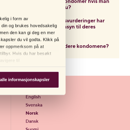
Kan man bruke kondomer hvis man
har sex i en badstu?
kelig i form av
Hvilke bærekraftsvurderinger har
n din og brukes hovedsakelig
dere tatt med hensyn til deres
e, men den kan gi deg en mer
sexleketøy?
kapsler du vil godta. Klikk på
Hvor produserer dere kondomene?
. Vær oppmerksom på at
tilbyr. Hvis du har besøkt
vigere til
alle informasjonskapsler
Språk
English
Svenska
Norsk
Dansk
Suomi