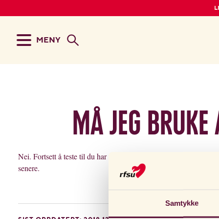
L
MENY
Må jeg bruke 
Nei. Fortsett å teste til du har påvist LH-stigning. Resten av test
senere.
Samtykke