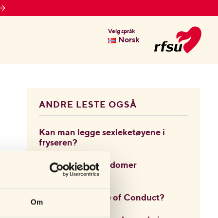
Velg språk
Norsk
ANDRE LESTE OGSÅ
Kan man legge sexleketøyene i
fryseren?
Hvordan skal kondomer
oppbevares?
Har dere en Code of Conduct?
Om