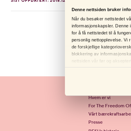
SIST OPPDATERT: 2018.12.03
Denne nettsiden bruker inf
Når du besøker nettstedet vår
informasjonskapsler. Denne i
for å få nettstedet til å fun
personlig nettopplevelse. Vi 
de forskjellige kategoriovers
blokkering av informasjonskap
nettsiden vår før og aksepter
personverninnstillingene i net
Om RFSU
Hvem er vi
For The Freedom Of
Vårt bærekraftsarbe
Presse