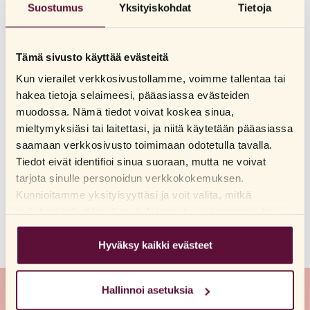
MUUT LUKIVAT MYÖS
Suostumus
Yksityiskohdat
Tietoja
Olen esivaihdevuosissa. Mitkä tuotteistanne sopivat
minulle?
Tämä sivusto käyttää evästeitä
Kun vierailet verkkosivustollamme, voimme tallentaa tai
Miksi lanseeraatte uusia seksivälineitä?
hakea tietoja selaimeesi, pääasiassa evästeiden
muodossa. Nämä tiedot voivat koskea sinua,
Miten Ingrown Hair Cream toimii?
mieltymyksiäsi tai laitettasi, ja niitä käytetään pääasiassa
Mistä tiedän, että RFSU:n seksivälineet eivät sisällä
saamaan verkkosivusto toimimaan odotetulla tavalla.
mitään vaarallisia aineita?
Tiedot eivät identifioi sinua suoraan, mutta ne voivat
tarjota sinulle personoidun verkkokokemuksen.
Onko UrinCUR Utipro Plus AF vegaaninen?
Kunnioitamme yksityisyyttäsi ja voit valita, mitkä
evästeet haluat hyväksyä. Napsauta eri kategorioiden
Tuleeko minun käyttää liukuvoidetta käyttäessäni
seksivälineitä?
otsikoita saadaksesi lisätietoja ja muuttaaksesi
oletusasetuksiamme. Huomaathan, että evästeiden
Hyväksy kaikki evästeet
estäminen voi vaikuttaa sivuston käyttökokemukseen ja
tarjoamiimme palveluihin. Jos olet vieraillut
Hallinnoi asetuksia
verkkosivuillamme aiemmin ja hyväksynyt evästeiden
Tietoa meistä