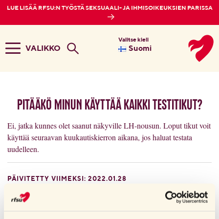
LUE LISÄÄ RFSU:N TYÖSTÄ SEKSUAALI- JA IHMISOIKEUKSIEN PARISSA
Valitse kieli
VALIKKO
Suomi
Pitääkö minun käyttää kaikki testitikut?
Ei, jatka kunnes olet saanut näkyville LH-nousun. Loput tikut voit
käyttää seuraavan kuukautiskierron aikana, jos haluat testata
uudelleen.
PÄIVITETTY VIIMEKSI: 2022.01.28