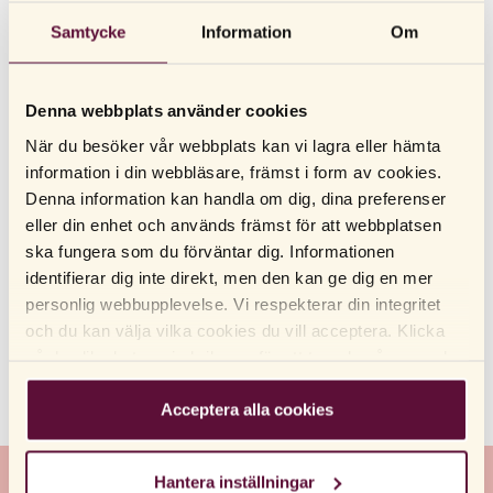
ANDRA LÄSTE OCKSÅ
Samtycke
Information
Om
Min sexleksak behöver laddas, kan man använda
sexleksakerna under tiden de laddas?
Denna webbplats använder cookies
Hur länge har det funnits kondomer och vad var de
När du besöker vår webbplats kan vi lagra eller hämta
tillverkade av innan man började tillverka dem i latex?
information i din webbläsare, främst i form av cookies.
Denna information kan handla om dig, dina preferenser
Kan jag använda RFSU:s kosttillskott om jag går på
läkemedelsbehandling?
eller din enhet och används främst för att webbplatsen
ska fungera som du förväntar dig. Informationen
Vad menar ni med vegansk produkt?
identifierar dig inte direkt, men den kan ge dig en mer
personlig webbupplevelse. Vi respekterar din integritet
När ska jag använda testet?
och du kan välja vilka cookies du vill acceptera. Klicka
på de olika kategorirubrikerna för att ta reda på mer och
Vad är skillnaden mellan ”water proof” och ”splash
proof”?
ändra våra standardinställningar. Observera att
blockering av cookies kan påverka din upplevelse av
Acceptera alla cookies
webbplatsen och de tjänster vi erbjuder. Om du har
besökt vår webbplats tidigare och accepterat
Hantera inställningar
användningen av cookies kan du alltid radera dem genom