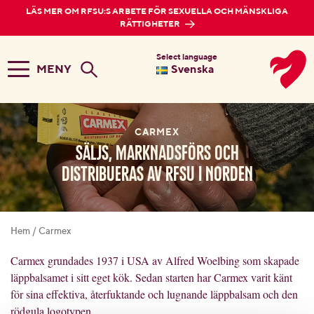
LÄS MER OM RFSU:S ARBETE FÖR SEXUELLA OCH MÄNSKLIGA
RÄTTIGHETER
Select language
MENY
Svenska
CARMEX
Säljs, marknadsförs och
distribueras av RFSU i Norden
Hem
/
Carmex
Carmex grundades 1937 i USA av Alfred Woelbing som skapade
läppbalsamet i sitt eget kök. Sedan starten har Carmex varit känt
för sina effektiva, återfuktande och lugnande läppbalsam och den
rödgula logotypen.