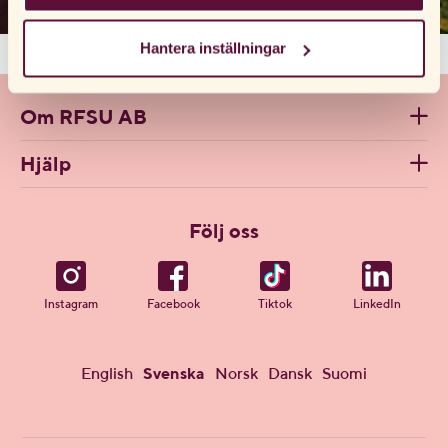
webbplatsen och de tjänster vi erbjuder. Om du har
besökt vår webbplats tidigare och accepterat
Hantera inställningar
användningen av cookies kan du alltid radera dem genom
att navigera till sekretessinställningarna i din webbläsare.
Om RFSU AB
Hjälp
Följ oss
Instagram
Facebook
Tiktok
LinkedIn
English
Svenska
Norsk
Dansk
Suomi