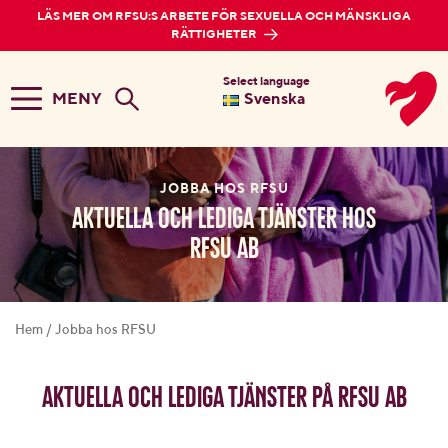
LÄS MER OM RFSU:S ARBETE FÖR SEXUELLA OCH MÄNSKLIGA
RÄTTIGHETER
Select language
MENY
Svenska
JOBBA HOS RFSU
Aktuella och lediga tjänster hos
RFSU AB
Hem
/
Jobba hos RFSU
Aktuella och lediga tjänster på RFSU AB