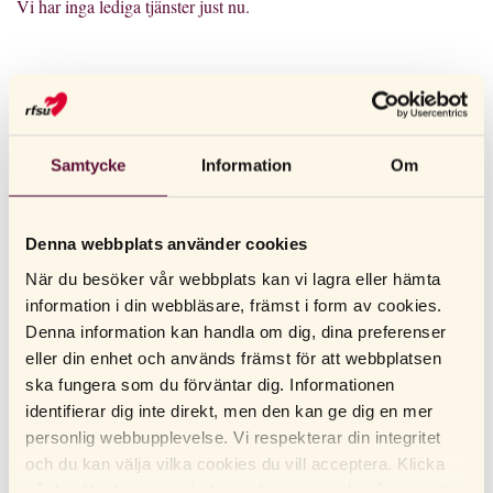
Vi har inga lediga tjänster just nu.
OM RFSU AB
RFSU AB har en årsomsättning på cirka 270 Mkr och cirka 50
anställda i Sverige, Norge och Finland med dotterbolag i Oslo
Samtycke
Information
Om
och Helsingfors.
RFSU AB:s huvudsakliga försäljning sker i dagligvaruhandeln,
på apotek och via internet.
Denna webbplats använder cookies
Organisationen säljer produkter inom kategorierna; kondomer,
När du besöker vår webbplats kan vi lagra eller hämta
hemtester, glidmedel, läppbalsam, kvinnlig intimhälsa,
information i din webbläsare, främst i form av cookies.
klimakteriet och sex, och är marknadsledande inom
Denna information kan handla om dig, dina preferenser
kondomkategorin i Norden med våra varumärken RFSU och
eller din enhet och används främst för att webbplatsen
.
ska fungera som du förväntar dig. Informationen
Tunto
identifierar dig inte direkt, men den kan ge dig en mer
Vi är också distributör för det amerikanska läppbalsamet
personlig webbupplevelse. Vi respekterar din integritet
i Norden.
Carmex
och du kan välja vilka cookies du vill acceptera. Klicka
RFSU AB ägs av Riksförbundet för sexuell upplysning
på de olika kategorirubrikerna för att ta reda på mer och