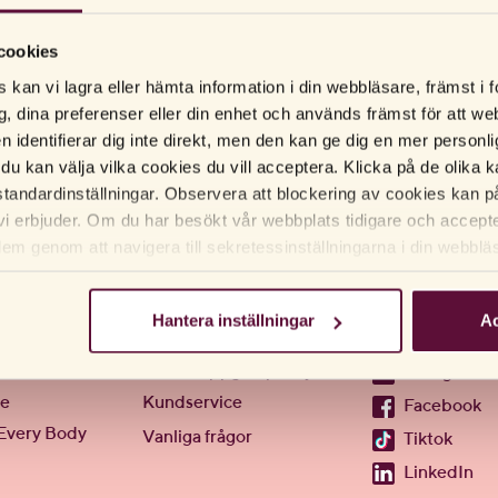
ikon och inga andra ingredienser som kan störa, till skillnad från
cookies
 kan vi lagra eller hämta information i din webbläsare, främst i
g, dina preferenser eller din enhet och används främst för att 
en identifierar dig inte direkt, men den kan ge dig en mer person
 du kan välja vilka cookies du vill acceptera. Klicka på de olika ka
tandardinställningar. Observera att blockering av cookies kan p
vi erbjuder. Om du har besökt vår webbplats tidigare och accep
dem genom att navigera till sekretessinställningarna i din webblä
Hantera inställningar
Ac
Hjälp
Följ oss
Personuppgiftspolicy
Instagram
te
Kundservice
Facebook
Every Body
Vanliga frågor
Tiktok
LinkedIn