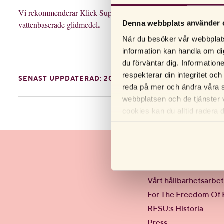
Vi rekommenderar
Klick Supreme Glide
. Den innehåller bara sil
Denna webbplats använder 
vattenbaserade glidmedel
.
När du besöker vår webbplats
information kan handla om di
du förväntar dig. Information
respekterar din integritet och
SENAST UPPDATERAD: 2022.02.25
reda på mer och ändra våra s
webbplatsen och de tjänster 
cookies kan du alltid radera 
Om RFSU AB
Vilka är vi
Vårt hållbarhetsarbe
For The Freedom Of 
RFSU:s Historia
Press