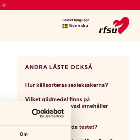
Select language
Svenska
ANDRA LÄSTE OCKSÅ
Hur källsorteras sexleksakerna?
Vilket glidmedel finns på
kondomerna och vad innehåller
det?
När ska jag använda testet?
Om