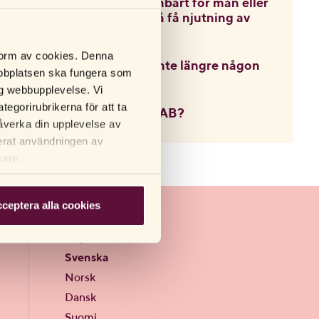
Är analpluggar enbart för män eller
kan kvinnor också få njutning av
dem?
 form av cookies. Denna
Varför finns det inte längre någon
webbplatsen ska fungera som
nätbutik?
lig webbupplevelse. Vi
tegorirubrikerna för att ta
Vilka äger RFSU AB?
åverka din upplevelse av
terat användningen av
sare.
ceptera alla cookies
Språk
English
Svenska
Norsk
Dansk
Suomi