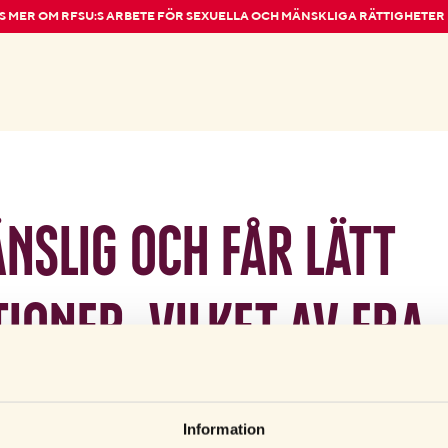
S MER OM RFSU:S ARBETE FÖR SEXUELLA OCH MÄNSKLIGA RÄTTIGHETER
änslig och får lätt
ioner, vilket av era
ommenderar ni då?
Information