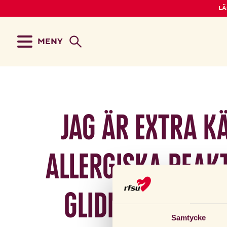
LÄ
MENY
Jag är extra k
allergiska reakt
glidmedel rek
Samtycke