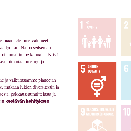
jelmaan, olemme valinneet
tys -työhön. Nämä seitsemän
etoimintamallimme kannalta. Niistä
ikkea toimintaamme nyt ja
me ja vaikutustamme planeetan
 mukaan lukien diversiteetin ja
sestä, pakkaussuunnittelusta ja
n kestävän kehityksen