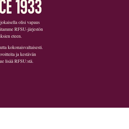
CE 1933
okaisella olisi vapaus
hoitamme RFSU-järjestön
uksien eteen.
tta kokonaisvaltaisesti.
oitteita ja kestävän
ue lisää
RFSU:stä
.