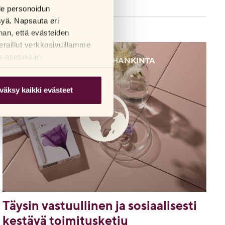
lle personoidun
syä. Napsauta eri
han, että evästeiden
eraillut verkkosivuillamme
a-asetuksiin.
OSTAMINEN & HANKINTA
väksy kaikki evästeet
Täysin vastuullinen ja sosiaalisesti
kestävä toimitusketju