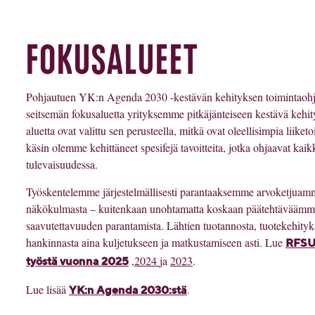
FOKUSALUEET
Pohjautuen YK:n Agenda 2030 -kestävän kehityksen toimintaoh
seitsemän fokusaluetta yrityksemme pitkäjänteiseen kestävä kehi
aluetta ovat valittu sen perusteella, mitkä ovat oleellisimpia liik
käsin olemme kehittäneet spesifejä tavoitteita, jotka ohjaavat ka
tulevaisuudessa.
Työskentelemme järjestelmällisesti parantaaksemme arvoketjuam
näkökulmasta – kuitenkaan unohtamatta koskaan päätehtäväämme,
saavutettavuuden parantamista. Lähtien tuotannosta, tuotekehityk
hankinnasta aina kuljetukseen ja matkustamiseen asti. Lue
RFSU:
,
2024
ja
2023
.
työstä vuonna 2025
Lue lisää
.
YK:n Agenda 2030:stä