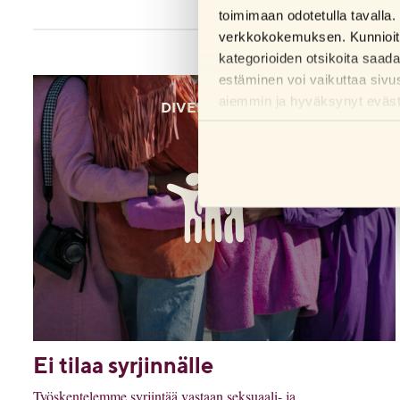
toimimaan odotetulla tavalla. 
verkkokokemuksen. Kunnioitam
kategorioiden otsikoita saad
estäminen voi vaikuttaa sivu
aiemmin ja hyväksynyt evästei
DIVERSITEETTI
Ei tilaa syrjinnälle
Työskentelemme syrjintää vastaan seksuaali- ja