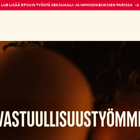
LUE LISÄÄ RFSU:N TYÖSTÄ SEKSUAALI- JA IHMISOIKEUKSIEN PARISSA
VASTUULLISUUSTYÖMM