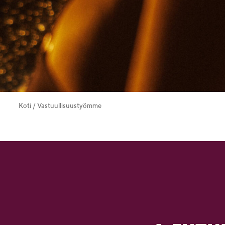
Koti
/
Vastuullisuustyömme