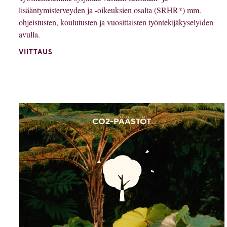
lisääntymisterveyden ja -oikeuksien osalta (SRHR*) mm.
ohjeistusten, koulutusten ja vuosittaisten työntekijäkyselyiden
avulla.
VIITTAUS
CO2-PÄÄSTÖT