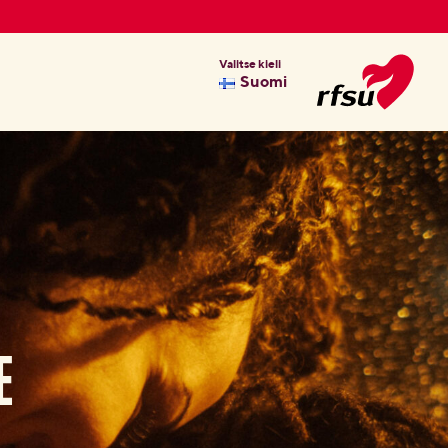
Valitse kieli
Suomi
E