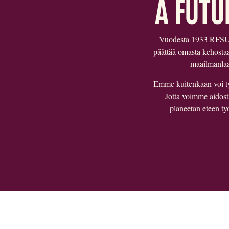
A FUTU
Vuodesta 1933 RFSU:n 
päättää omasta kehosta
maailmanlaaj
Emme kuitenkaan voi työ
Jotta voimme aidost
planeetan eteen ty