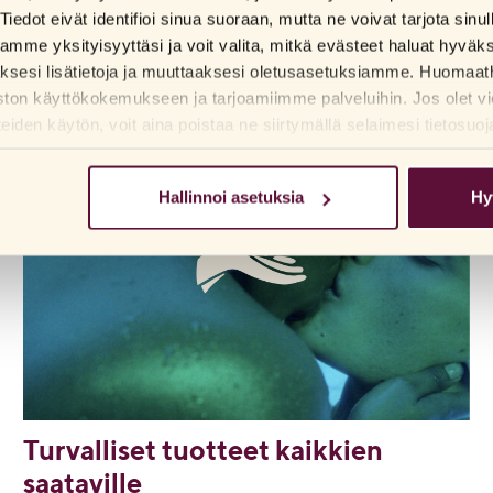
Tiedot eivät identifioi sinua suoraan, mutta ne voivat tarjota sinu
TAVOITTEET
me yksityisyyttäsi ja voit valita, mitkä evästeet haluat hyväk
aksesi lisätietoja ja muuttaaksesi oletusasetuksiamme. Huomaat
ston käyttökokemukseen ja tarjoamiimme palveluihin. Jos olet vi
den käytön, voit aina poistaa ne siirtymällä selaimesi tietosuoj
SAAVUTETTAVUUS
Hallinnoi asetuksia
Hy
Turvalliset tuotteet kaikkien
saataville