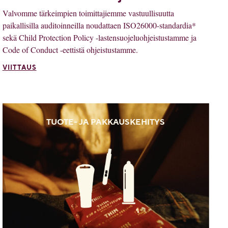
Valvomme tärkeimpien toimittajiemme vastuullisuutta
paikallisilla auditoinneilla noudattaen ISO26000-standardia*
sekä Child Protection Policy -lastensuojeluohjeistustamme ja
Code of Conduct -eettistä ohjeistustamme.
VIITTAUS
TUOTE- JA PAKKAUSKEHITYS