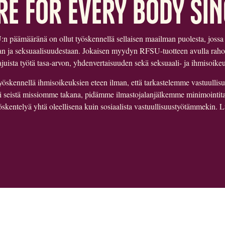
RE FOR EVERY BODY SIN
päämääränä on ollut työskennellä sellaisen maailman puolesta, jossa j
an ja seksuaalisuudestaan. Jokaisen myydyn RFSU-tuotteen avulla ra
uista työtä tasa-arvon, yhdenvertaisuuden sekä seksuaali- ja ihmisoike
skennellä ihmisoikeuksien eteen ilman, että tarkastelemme vastuullisuu
i seistä missiomme takana, pidämme ilmastojalanjälkemme minimointitav
öskentelyä yhtä oleellisena kuin sosiaalista vastuullisuustyötämmekin. L