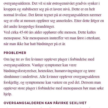
overgangsalderen. Det vil si når østrogennivået gradvis synker i
kroppen og stabiliserer seg på et lavere nivå. Dette er en helt
normal livsfase. Det første tegnet på at overgangsalderen nærmer
seg er ofte at mensen oppfører seg annerledes. Etter dette følger en
del andre kroppslige forandringer.
Ved cirka 45-60 års alder opphører ofte mensen. Dette kalles
menopause. Når menopausen inntreffer vet man først i etterkant,
når man ikke har hatt blødninger på et år.
PROBLEMER
Om lag tre av fire kvinner opplever plager i forbindelse med
overgangsalderen. Vanlige symptomer kan være
blødningsforstyrrelser, hetetokter, humørsvingninger og tørre
slimhinner i underlivet. Alle kvinner opplever overgangsalderen
forskjellig, og symptomene kan variere en god del. Dersom man
opplever store plager i forbindelse med menopausen bør man søke
hjelp.
OVERGANGSALDEREN KAN PÅVIRKE SEXLIVET