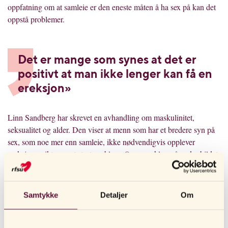
oppfatning om at samleie er den eneste måten å ha sex på kan det
oppstå problemer.
Det er mange som synes at det er
positivt at man ikke lenger kan få en
ereksjon»
Linn Sandberg har skrevet en avhandling om maskulinitet,
seksualitet og alder. Den viser at menn som har et bredere syn på
sex, som noe mer enn samleie, ikke nødvendigvis opplever
ereksjonssvikt som et stort problem. Om man klarer å endre bildet
litt på hva sex kan være, vil det være lettere å tenke at man ikke
går glipp av noe.
Linn Sandberg har dybdeintervjuet heteroseksuelle menn i alderen
Samtykke
Detaljer
Om
69 til 89 år. Kunnskapen hun ønsker å formidle til eldre handler
om at det er mulig å utfordre vanlige normer og ideer om hva sex
er.