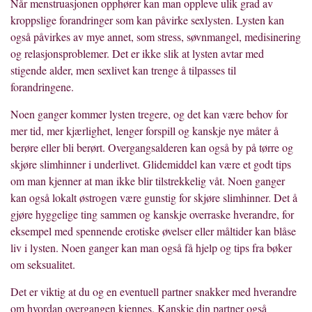
Når menstruasjonen opphører kan man oppleve ulik grad av
kroppslige forandringer som kan påvirke sexlysten. Lysten kan
også påvirkes av mye annet, som stress, søvnmangel, medisinering
og relasjonsproblemer. Det er ikke slik at lysten avtar med
stigende alder, men sexlivet kan trenge å tilpasses til
forandringene.
Noen ganger kommer lysten tregere, og det kan være behov for
mer tid, mer kjærlighet, lenger forspill og kanskje nye måter å
berøre eller bli berørt. Overgangsalderen kan også by på tørre og
skjøre slimhinner i underlivet. Glidemiddel kan være et godt tips
om man kjenner at man ikke blir tilstrekkelig våt. Noen ganger
kan også lokalt østrogen være gunstig for skjøre slimhinner. Det å
gjøre hyggelige ting sammen og kanskje overraske hverandre, for
eksempel med spennende erotiske øvelser eller måltider kan blåse
liv i lysten. Noen ganger kan man også få hjelp og tips fra bøker
om seksualitet.
Det er viktig at du og en eventuell partner snakker med hverandre
om hvordan overgangen kjennes. Kanskje din partner også