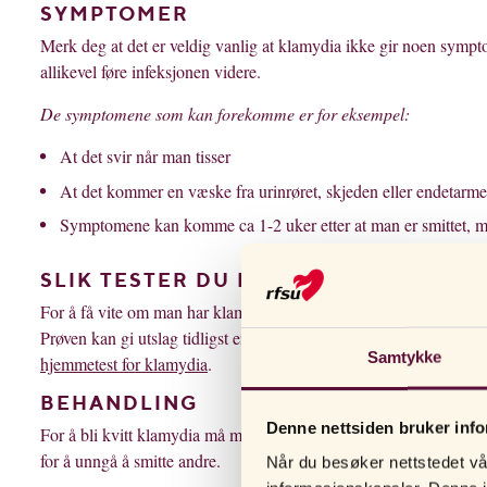
SYMPTOMER
Merk deg at det er veldig vanlig at klamydia ikke gir noen sympt
allikevel føre infeksjonen videre.
De symptomene som kan forekomme er for eksempel:
At det svir når man tisser
At det kommer en væske fra urinrøret, skjeden eller endetarm
Symptomene kan komme ca 1-2 uker etter at man er smittet, m
SLIK TESTER DU DEG
For å få vite om man har klamydia må man ta en urinprøve eller la
Prøven kan gi utslag tidligst en uke etter at man har hatt ubeskyt
Samtykke
hjemmetest for klamydia
.
BEHANDLING
Denne nettsiden bruker inf
For å bli kvitt klamydia må man ta antibiotika. Legen som har an
for å unngå å smitte andre.
Når du besøker nettstedet vår