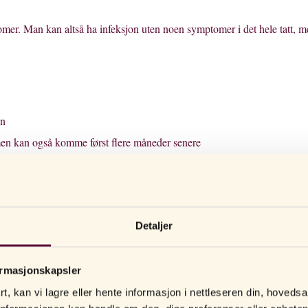
omer. Man kan altså ha infeksjon uten noen symptomer i det hele tatt, 
en
en kan også komme først flere måneder senere
 legen ta en prøve fra urinrøret, urinen, livmorstappen og iblant endeta
tet sex. Du kan teste deg på helsestasjon, hos fastlege eller hjemme med 
Detaljer
ormasjonskapsler
svaret for behandlingen gir også opplysninger om når man kan ha sex ig
t, kan vi lagre eller hente informasjon i nettleseren din, hovedsa