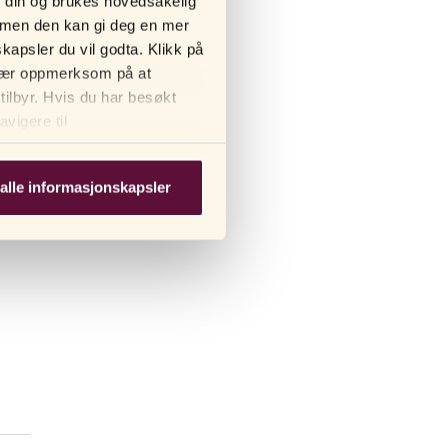
n din og brukes hovedsakelig
e, men den kan gi deg en mer
lse i
kapsler du vil godta. Klikk på
. Vær oppmerksom på at
tilbyr. Hvis du har besøkt
vigere til
alle informasjonskapsler