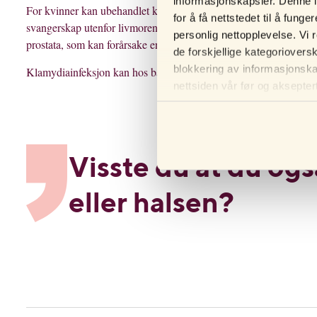
informasjonskapsler. Denne i
For kvinner kan ubehandlet klamydia lede til egglederbetennelse. E
for å få nettstedet til å fun
svangerskap utenfor livmoren øker (ektopisk svangerskap). For me
personlig nettopplevelse. Vi 
prostata, som kan forårsake en nedsatt evne til å få barn.
de forskjellige kategoriovers
blokkering av informasjonskap
Klamydiainfeksjon kan hos både menn og kvinner forårsake øyeb
nettsiden vår før og aksepter
personverninnstillingene i net
Visste du at du ogs
eller halsen?