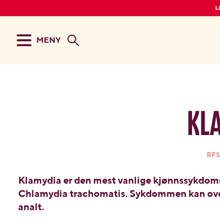
L
MENY
Kl
RF
Klamydia er den mest vanlige kjønnssykdomm
Chlamydia trachomatis. Sykdommen kan overf
analt.