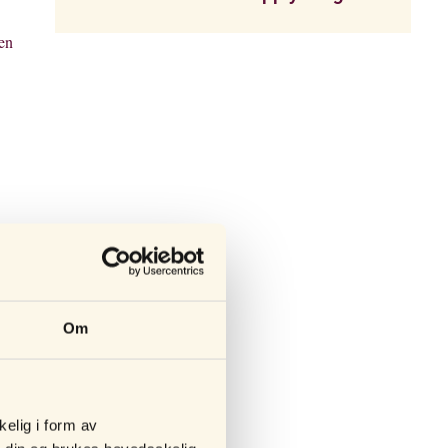
men
rmen.
en
Om
jen
kelig i form av