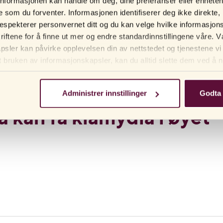
nformasjonen kan handle om deg, dine preferanser eller enhete
gglederne kan skades så mye at man blir steril eller at risikoen for
gere som du forventer. Informasjonen identifiserer deg ikke direkt
nn kan ubehandlet klamydia lede til bitestikkelbetennelse eller betenne
respekterer personvernet ditt og du kan velge hvilke informasjons
kriftene for å finne ut mer og endre standardinnstillingene våre
sler kan påvirke opplevelsen din av nettstedet og tjenestene vi 
etennelse og leddproblemer.
t bruken av informasjonskapsler, kan du alltid slette dem ved å na
tleseren din.
Administrer innstillinger
Godta 
å kan få klamydia i øyet