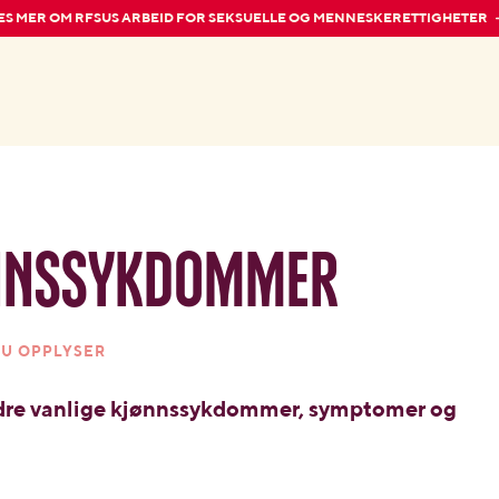
ES MER OM RFSUS ARBEID FOR SEKSUELLE OG MENNESKERETTIGHETER
nnssykdommer
SU OPPLYSER
indre vanlige kjønnssykdommer, symptomer og