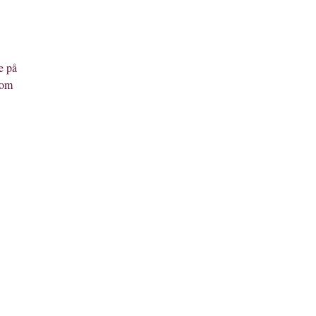
e på
 om