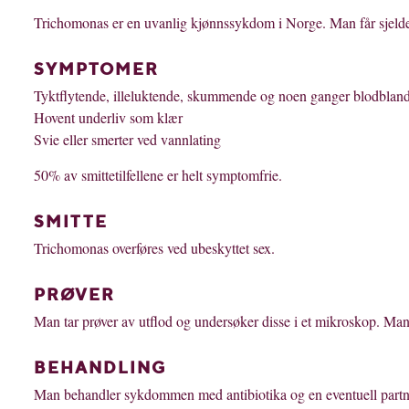
Trichomonas er en uvanlig kjønnssykdom i Norge. Man får sjel
SYMPTOMER
Tyktflytende, illeluktende, skummende og noen ganger blodbland
Hovent underliv som klær
Svie eller smerter ved vannlating
50% av smittetilfellene er helt symptomfrie.
SMITTE
Trichomonas overføres ved ubeskyttet sex.
PRØVER
Man tar prøver av utflod og undersøker disse i et mikroskop. Ma
BEHANDLING
Man behandler sykdommen med antibiotika og en eventuell partne