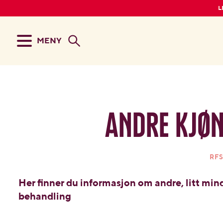
L
MENY
Andre kjø
RF
Her finner du informasjon om andre, litt m
behandling