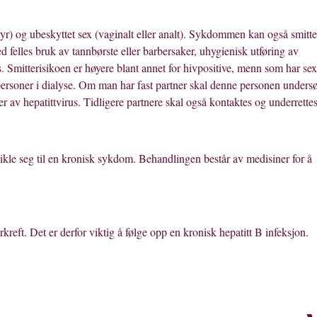
) og ubeskyttet sex (vaginalt eller analt). Sykdommen kan også smitte
 felles bruk av tannbørste eller barbersaker, uhygienisk utføring av
tes. Smitterisikoen er høyere blant annet for hivpositive, menn som har sex
ersoner i dialyse. Om man har fast partner skal denne personen unders
r av hepatittvirus. Tidligere partnere skal også kontaktes og underrettes
ikle seg til en kronisk sykdom. Behandlingen består av medisiner for å
rkreft. Det er derfor viktig å følge opp en kronisk hepatitt B infeksjon.