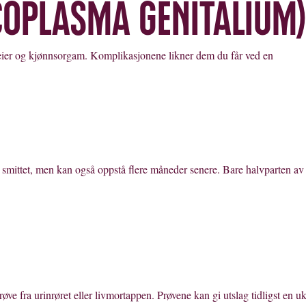
oplasma genitalium)
veier og kjønnsorgam. Komplikasjonene likner dem du får ved en
t smittet, men kan også oppstå flere måneder senere. Bare halvparten a
øve fra urinrøret eller livmortappen. Prøvene kan gi utslag tidligst en u