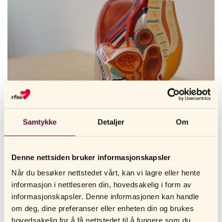
Samtykke
Detaljer
Om
VANLIGE ÅRSAKER TIL EREKTIL DYSFUNKSJON
Ereksjonsproblemer kan oppstå av ulike årsaker, men for de aller
Denne nettsiden bruker informasjonskapsler
fleste er det et problem med blodårene som ligger bak
vanskelighetene med å få ereksjon.
Når du besøker nettstedet vårt, kan vi lagre eller hente
informasjon i nettleseren din, hovedsakelig i form av
– Det er samme type komplikasjon som kan føre til
informasjonskapsler. Denne informasjonen kan handle
hjerteproblemer. For at man skal kunne få ereksjon, kreves det at
om deg, dine preferanser eller enheten din og brukes
man kan øke blodtilførselen til penis med mellom 60 og 100
hovedsakelig for å få nettstedet til å fungere som du