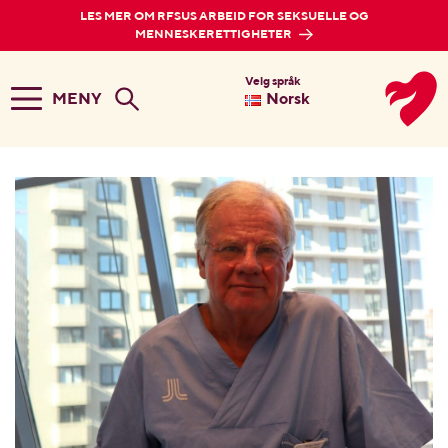
LES MER OM RFSUS ARBEID FOR SEKSUELLE OG
MENNESKERETTIGHETER
Velg språk
MENY
Norsk