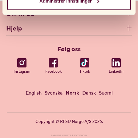
Administrer innstillinger
du har besøkt nettsiden vår før og akseptert bruken av
informasjonskapsler, kan du alltid slette dem ved å
Om RFSU
navigere til personverninnstillingene i nettleseren din.
Hjelp
Følg oss
Instagram
Facebook
Tiktok
LinkedIn
English
Svenska
Norsk
Dansk
Suomi
Copyright © RFSU Norge A/S 2026.
PIGMENT WEBBYRÅ STOCKHOLM