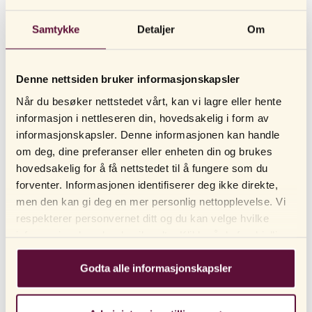
Samtykke
Detaljer
Om
ANDRE LESTE OGSÅ
Denne nettsiden bruker informasjonskapsler
Er glidemiddel, testere og kosttilskudd også laget i
Hennan eller hvor produseres de?
Når du besøker nettstedet vårt, kan vi lagre eller hente
informasjon i nettleseren din, hovedsakelig i form av
Hvorfor selger dere Carmex?
informasjonskapsler. Denne informasjonen kan handle
om deg, dine preferanser eller enheten din og brukes
Hvorfor skal jeg bruke glidemiddel?
hovedsakelig for å få nettstedet til å fungere som du
forventer. Informasjonen identifiserer deg ikke direkte,
Hvordan vet jeg at mitt sexleketøy ikke inneholder
farlige stoffer?
men den kan gi deg en mer personlig nettopplevelse. Vi
respekterer personvernet ditt og du kan velge hvilke
Hva mener dere med «Body Rights»?
informasjonskapsler du vil godta. Klikk på de forskjellige
kategorioverskriftene for å finne ut mer og endre
Analplugger er nytt for meg, hva stimulerer de og
standardinnstillingene våre. Vær oppmerksom på at
Godta alle informasjonskapsler
hvordan brukes de?
blokkering av informasjonskapsler kan påvirke
opplevelsen din av nettstedet og tjenestene vi tilbyr. Hvis