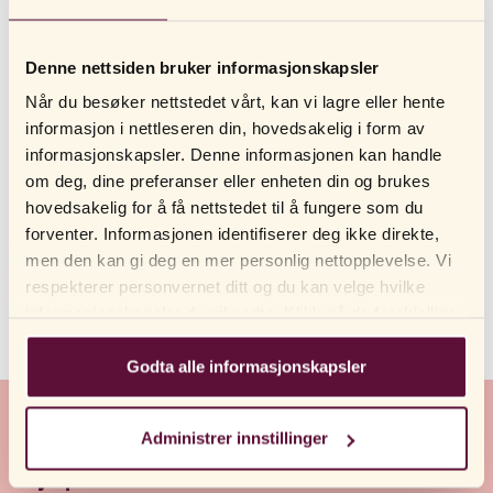
Hvem eier RFSU AB?
Denne nettsiden bruker informasjonskapsler
Hvordan vet jeg at de sexleketøyene jeg kjøper er
Når du besøker nettstedet vårt, kan vi lagre eller hente
produsert på en etisk måte?
informasjon i nettleseren din, hovedsakelig i form av
Kan man bruke alle slags glidemiddel sammen med
informasjonskapsler. Denne informasjonen kan handle
deres sexleketøy?
om deg, dine preferanser eller enheten din og brukes
hovedsakelig for å få nettstedet til å fungere som du
Er RFSU og RFSL det samme?
forventer. Informasjonen identifiserer deg ikke direkte,
men den kan gi deg en mer personlig nettopplevelse. Vi
Hvordan rengjør man sexleketøyene?
respekterer personvernet ditt og du kan velge hvilke
informasjonskapsler du vil godta. Klikk på de forskjellige
Hvor sitter klitoris?
kategorioverskriftene for å finne ut mer og endre
standardinnstillingene våre. Vær oppmerksom på at
Godta alle informasjonskapsler
blokkering av informasjonskapsler kan påvirke
opplevelsen din av nettstedet og tjenestene vi tilbyr. Hvis
Om RFSU
Administrer innstillinger
du har besøkt nettsiden vår før og akseptert bruken av
informasjonskapsler, kan du alltid slette dem ved å
Hjelp