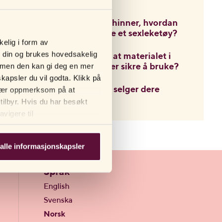
sexleketøy?
å og
Jeg har tørre slimhinner, hvordan
n.
kan jeg best bruke et sexleketøy?
kelig i form av
n din og brukes hovedsakelig
Hvordan vet man at materialet i
e, men den kan gi deg en mer
deres sexleketøy er sikre å bruke?
kapsler du vil godta. Klikk på
I hvilke markeder selger dere
. Vær oppmerksom på at
produkter?
tilbyr. Hvis du har besøkt
vigere til
alle informasjonskapsler
Språk
English
Svenska
Norsk