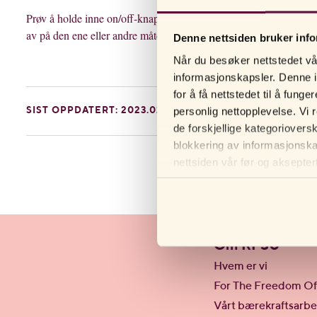
Prøv å holde inne on/off-knappen i 2-3 sekunder, eller trykk rast
av på den ene eller andre måten som dette. Om det fortsatt ikke 
Denne nettsiden bruker inf
Når du besøker nettstedet vår
informasjonskapsler. Denne i
for å få nettstedet til å fun
personlig nettopplevelse. Vi 
SIST OPPDATERT: 2023.02.27
de forskjellige kategoriovers
blokkering av informasjonskap
nettsiden vår før og aksepter
personverninnstillingene i net
Om RFSU
Hvem er vi
For The Freedom Of
Vårt bærekraftsarbe