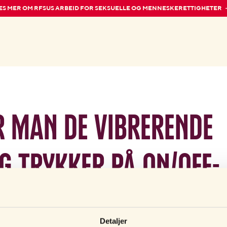
ES MER OM RFSUS ARBEID FOR SEKSUELLE OG MENNESKERETTIGHETER
 man de vibrerende
eg trykker på on/off-
ingenting skjer.
Detaljer