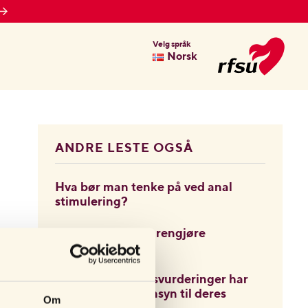
Velg språk
Norsk
ANDRE LESTE OGSÅ
Hva bør man tenke på ved anal
stimulering?
Hvor ofte bør jeg rengjøre
sexleketøyene?
Hvilke bærekraftsvurderinger har
dere tatt med hensyn til deres
Om