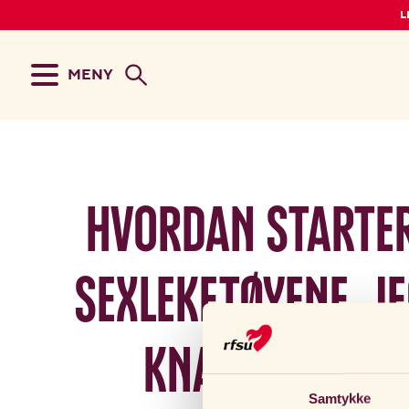
L
MENY
Hvordan starter
sexleketøyene, j
knappen, men 
Samtykke