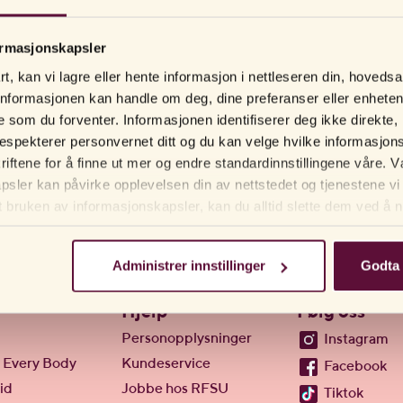
 -1 sekund. Gjør det samme når du skal sku av. Ulike sexleketøy skrus p
fungerer kan det være at leketøyet må lades med den medfølgende kabele
ormasjonskapsler
t, kan vi lagre eller hente informasjon i nettleseren din, hovedsa
nformasjonen kan handle om deg, dine preferanser eller enhete
gere som du forventer. Informasjonen identifiserer deg ikke direkt
respekterer personvernet ditt og du kan velge hvilke informasjons
kriftene for å finne ut mer og endre standardinnstillingene våre
sler kan påvirke opplevelsen din av nettstedet og tjenestene vi 
t bruken av informasjonskapsler, kan du alltid slette dem ved å na
tleseren din.
Administrer innstillinger
Godta 
Hjelp
Følg oss
Personopplysninger
Instagram
 Every Body
Kundeservice
Facebook
id
Jobbe hos RFSU
Tiktok