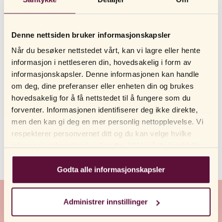
Jeg strever med å kjenne lyst og kåthet, har dere noen
tips?
Denne nettsiden bruker informasjonskapsler
Har dere en Code of Conduct?
Når du besøker nettstedet vårt, kan vi lagre eller hente
informasjon i nettleseren din, hovedsakelig i form av
Er glidemiddel, testere og kosttilskudd også laget i
informasjonskapsler. Denne informasjonen kan handle
Hennan eller hvor produseres de?
om deg, dine preferanser eller enheten din og brukes
hovedsakelig for å få nettstedet til å fungere som du
Jeg har testet med deres graviditetstest og fått en svak
strek, hva betyr det?
forventer. Informasjonen identifiserer deg ikke direkte,
men den kan gi deg en mer personlig nettopplevelse. Vi
Kan veganere bruke RFSUs glidemidler?
respekterer personvernet ditt og du kan velge hvilke
informasjonskapsler du vil godta. Klikk på de forskjellige
Hvordan skal man bruke RFSU sexleketøy?
kategorioverskriftene for å finne ut mer og endre
standardinnstillingene våre. Vær oppmerksom på at
Godta alle informasjonskapsler
blokkering av informasjonskapsler kan påvirke
opplevelsen din av nettstedet og tjenestene vi tilbyr. Hvis
Om RFSU
Administrer innstillinger
du har besøkt nettsiden vår før og akseptert bruken av
informasjonskapsler, kan du alltid slette dem ved å