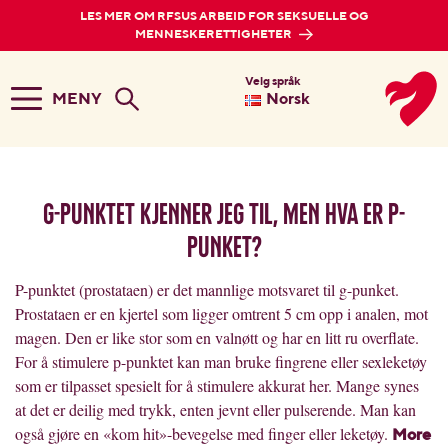
LES MER OM RFSUS ARBEID FOR SEKSUELLE OG
MENNESKERETTIGHETER
Velg språk
MENY
Norsk
G-punktet kjenner jeg til, men hva er p-
punket?
P-punktet (prostataen) er det mannlige motsvaret til g-punket.
Prostataen er en kjertel som ligger omtrent 5 cm opp i analen, mot
magen. Den er like stor som en valnøtt og har en litt ru overflate.
For å stimulere p-punktet kan man bruke fingrene eller sexleketøy
som er tilpasset spesielt for å stimulere akkurat her. Mange synes
at det er deilig med trykk, enten jevnt eller pulserende. Man kan
også gjøre en «kom hit»-bevegelse med finger eller leketøy.
More