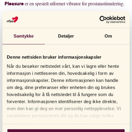
er en spesielt utformet vibrator for prostatastimulering.
Pleasure
Også vibratoren
og dildoen
har p-
Oh La La!
Excite Me
punktspotensiale.
Samtykke
Detaljer
Om
SIST OPPDATERT: 2023.02.27
Denne nettsiden bruker informasjonskapsler
Når du besøker nettstedet vårt, kan vi lagre eller hente
ANDRE LESTE OGSÅ
informasjon i nettleseren din, hovedsakelig i form av
informasjonskapsler. Denne informasjonen kan handle
Hvordan jobber dere for å redusere CO2-utslipp?
om deg, dine preferanser eller enheten din og brukes
hovedsakelig for å få nettstedet til å fungere som du
Hva mener dere med veganske produkter?
forventer. Informasjonen identifiserer deg ikke direkte,
Hvor lang holdbarhet har kondomer i pakken?
men den kan gi deg en mer personlig nettopplevelse. Vi
respekterer personvernet ditt og du kan velge hvilke
Jeg har aldri prøvd et sexleketøy, hva anbefaler dere å
informasjonskapsler du vil godta. Klikk på de forskjellige
begynne med?
kategorioverskriftene for å finne ut mer og endre