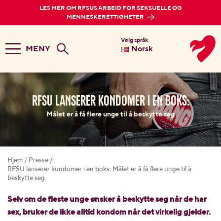
LES MER OM RFSUS ARBEID FOR SEKSUELLE OG
MENNESKERETTIGHETER
Velg språk
MENY
Norsk
RFSU lanserer kondomer i en boks:
Målet er å få flere unge til å beskytte seg
Hjem
/
Presse
/
RFSU lanserer kondomer i en boks: Målet er å få flere unge til å
beskytte seg
Selv om de fleste unge ønsker å beskytte seg når de har
sex, bruke
r de
ikke
alltid
kondom når det virkelig gjelder.