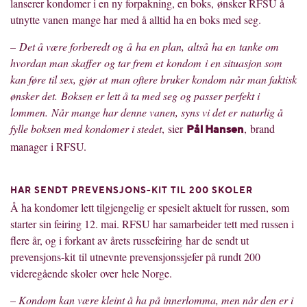
lanserer kondomer i en ny forpakning, en boks, ønsker RFSU å
utnytte vanen mange har med å alltid ha en boks med seg.
–
Det å være forberedt og å ha en plan, altså ha en tanke om
hvordan man skaffer og tar frem et kondom i en situasjon som
kan føre til sex, gjør at man oftere bruker kondom når man faktisk
ønsker det. Boksen er lett å ta med seg og passer perfekt i
lommen. Når mange har denne vanen, syns vi det er naturlig å
fylle boksen med kondomer i stedet
, sier
, brand
Pål Hansen
manager i RFSU.
HAR SENDT PREVENSJONS-KIT TIL 200 SKOLER
Å ha kondomer lett tilgjengelig er spesielt aktuelt for russen, som
starter sin feiring 12. mai. RFSU har samarbeider tett med russen i
flere år, og i forkant av årets russefeiring har de sendt ut
prevensjons-kit til utnevnte prevensjonssjefer på rundt 200
videregående skoler over hele Norge.
–
Kondom kan være kleint å ha på innerlomma, men når den er i