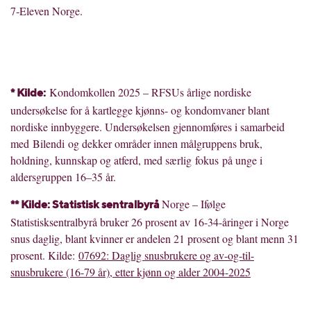
7
‑
Eleven Norge.
Kondomkollen 2025 – RFSUs årlige nordiske
* Kilde:
undersøkelse for å kartlegge kjønns- og kondomvaner blant
nordiske innbyggere. Undersøkelsen gjennomføres i samarbeid
med Bilendi og dekker områder innen målgruppens bruk,
holdning, kunnskap og atferd, med særlig fokus på unge i
aldersgruppen 16–35 år.
Norge – Ifølge
** Kilde: Statistisk sentralbyrå
Statistisksentralbyrå bruker 26 prosent av 16-34-åringer i Norge
snus daglig, blant kvinner er andelen 21 prosent og blant menn 31
prosent. Kilde:
07692: Daglig snusbrukere og av-og-til-
snusbrukere (16-79 år), etter kjønn og alder 2004-2025