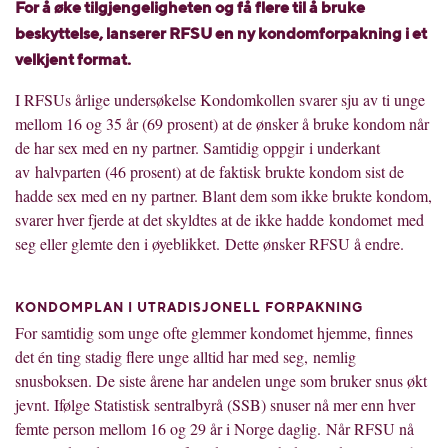
For å øke tilgjengeligheten og få flere til å bruke
beskyttelse, lanser
er RFSU
en ny kondomforpakning i et
velkjent format.
I RFSUs årlige undersøkelse Kondomkollen svarer sju av ti unge
mellom 16 og 35 år (69 prosent) at de ønsker å bruke kondom når
de har sex med en ny partner. Samtidig oppgir
i underkant
av
halvparten (46 prosent) at de faktisk brukte kondom sist de
hadde sex med en ny p
artner
. Blant dem som ikke brukte kondom,
svarer hver fjerde at det skyldtes at de ikke hadde
kondomet
med
seg eller glemte den i øyeblikket.
Dette ønsker RFSU å endre.
KONDOMPLAN I UTRADISJONELL FORPAKNING
For samtidig som unge ofte glemmer kondomet hjemme, finnes
det én ting stadig flere unge alltid har med seg, nemlig
snusboksen. De siste årene har andelen unge som bruker snus økt
jevnt. Ifølge Statistisk sentralbyrå (SSB) snuser nå mer enn hver
femte person mellom 16 og 29 år i Norge daglig. Når RFSU nå