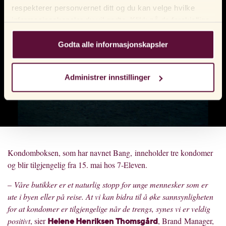
respekterer personvernet ditt og du kan velge hvilke
informasjonskapsler du vil godta. Klikk på de forskjellige
kategorioverskriftene for å finne ut mer og endre
standardinnstillingene våre. Vær oppmerksom på at
Godta alle informasjonskapsler
blokkering av informasjonskapsler kan påvirke
opplevelsen din av nettstedet og tjenestene vi tilbyr. Hvis
Administrer innstillinger
du har besøkt nettsiden vår før og akseptert bruken av
informasjonskapsler, kan du alltid slette dem ved å
navigere til personverninnstillingene i nettleseren din.
Kondomboksen, som har navnet Bang, inneholder tre kondomer
og blir tilgjengelig fra 15. mai hos 7‑Eleven.
–
Våre butikker er et naturlig stopp for unge mennesker som er
ute i byen eller på reise. At vi kan bidra til å øke sannsynligheten
for at kondomer er tilgjengelige når de trengs, synes vi er veldig
positivt
, sier
, Brand Manager,
Helene Henriksen Thomsgård