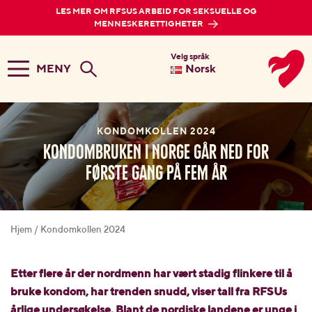
LES MER OM RFSUS ARBEID FOR SEKSUELLE OG
MENNESKERETTIGHETER
Velg språk
MENY
Norsk
KONDOMKOLLEN 2024
Kondombruken i Norge går ned for
første gang på fem år
Hjem
/
Kondomkollen 2024
Etter flere år der nordmenn har vært stadig flinkere til å
bruke kondom, har trenden
snudd, viser tall fra RFSUs
årlige undersøkelse. Blant de nordiske landene er unge i