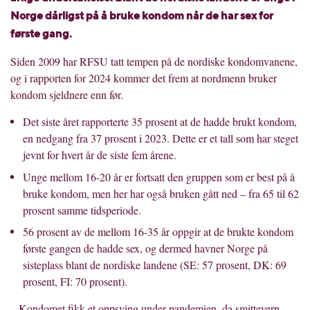
Norge dårligst på å bruke kondom når de har sex for
første gang.
Siden 2009 har RFSU tatt tempen på de nordiske kondomvanene,
og i rapporten for 2024 kommer det frem at nordmenn bruker
kondom sjeldnere enn før.
Det siste året rapporterte 35 prosent at de hadde brukt kondom,
en nedgang fra 37 prosent i 2023. Dette er et tall som har steget
jevnt for hvert år de siste fem årene.
Unge mellom 16-20 år er fortsatt den gruppen som er best på å
bruke kondom, men her har også bruken gått ned – fra 65 til 62
prosent samme tidsperiode.
56 prosent av de mellom 16-35 år oppgir at de brukte kondom
første gangen de hadde sex, og dermed havner Norge på
sisteplass blant de nordiske landene (SE: 57 prosent, DK: 69
prosent, FI: 70 prosent).
– Kondomet fikk et oppsving under pandemien, da smittevern