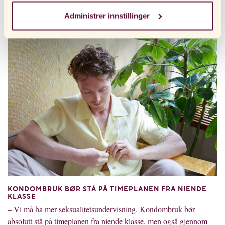
de unge (16-35 år) at kondomet er et virkemiddel som gjør det
opplevelsen din av nettstedet og tjenestene vi tilbyr. Hvis
lettere å uttrykke at man vil ha sex.
Administrer innstillinger
du har besøkt nettsiden vår før og akseptert bruken av
informasjonskapsler, kan du alltid slette dem ved å
navigere til personverninnstillingene i nettleseren din.
KONDOMBRUK BØR STÅ PÅ TIMEPLANEN FRA NIENDE
KLASSE
– Vi må ha mer seksualitetsundervisning. Kondombruk bør
absolutt stå på timeplanen fra niende klasse, men også gjennom