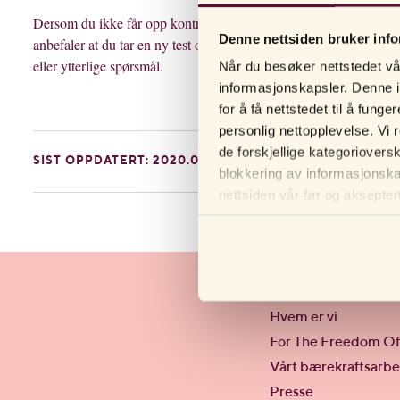
D
ersom du ikke får opp kontrollstreken etter å ha tisset på gravidi
Denne nettsiden bruker inf
anbefaler at du tar en ny test og følger bruksanvisningen nøye. 
eller ytterlige spørsmål.
Når du besøker nettstedet vår
informasjonskapsler. Denne i
for å få nettstedet til å fun
personlig nettopplevelse. Vi 
de forskjellige kategoriovers
SIST OPPDATERT: 2020.01.28
blokkering av informasjonskap
nettsiden vår før og aksepter
personverninnstillingene i net
Om RFSU
Hvem er vi
For The Freedom Of
Vårt bærekraftsarbe
Presse