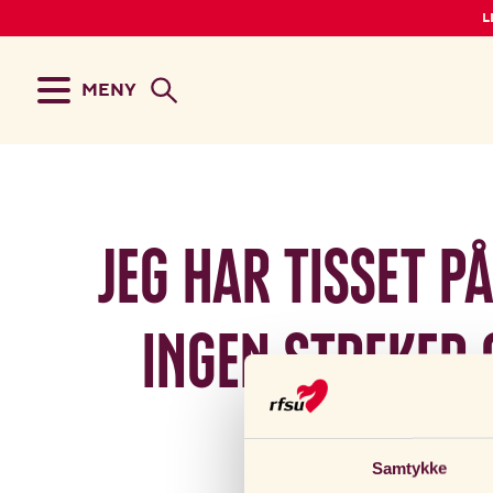
L
MENY
Jeg har tisset p
ingen streker o
Hvor
Samtykke