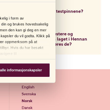
lateks?
Må jeg bruke alle testpinnene?
ning
kelig i form av
NETTBUTIKK
n din og brukes hovedsakelig
e, men den kan gi deg en mer
Er glidemiddel, testere og
kapsler du vil godta. Klikk på
kosttilskudd også laget i Hennan
. Vær oppmerksom på at
eller hvor produseres de?
tilbyr. Hvis du har besøkt
vigere til
alle informasjonskapsler
Språk
English
Svenska
Norsk
Dansk