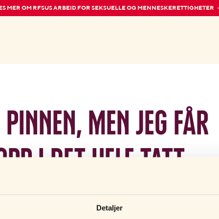
ES MER OM RFSUS ARBEID FOR SEKSUELLE OG MENNESKERETTIGHETER
å pinnen, men jeg får
pp i det hele tatt.
for det?
Detaljer