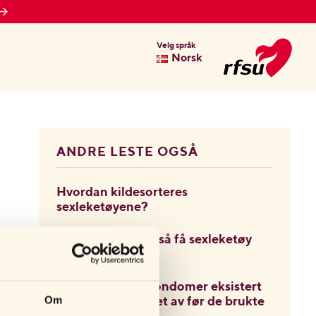
Velg språk
Norsk
ANDRE LESTE OGSÅ
Hvordan kildesorteres
sexleketøyene?
Hvorfor har dere så få sexleketøy
for menn?
Hvor lenge har kondomer eksistert
Om
og hva ble de laget av før de brukte