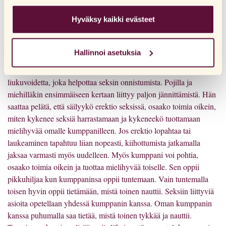
otsikoita saadaksesi lisätietoja ja muuttaaksesi
tamponin käytön seurauksena ja tai se voi olla niin joustava, ettei
oletusasetuksiamme. Huomaathan, että evästeiden
Hyväksy kaikki evästeet
kipua yhdynnässä tunnu ja/tai verta tule. Mitä kiihottuneempi on
estäminen voi vaikuttaa sivuston käyttökokemukseen ja
seksin alkaessa, sitä todennäköisempää on, että yhdyntä ei satu.
tarjoamiimme palveluihin. Jos olet vieraillut
Myös naisten välisessä seksissä voi immenrengas joustaa mikäli
Hallinnoi asetuksia
verkkosivuillamme aiemmin ja hyväksynyt evästeiden
esim. sormia tai seksivälineitä laitetaan emättimeen.
käytön, voit aina poistaa ne siirtymällä selaimesi
Ensimmäisessä kerrassa voidaan myös käyttää apuna
tietosuoja-asetuksiin.
liukuvoidetta, joka helpottaa seksin onnistumista. Pojilla ja
miehilläkin ensimmäiseen kertaan liittyy paljon jännittämistä. Hän
saattaa pelätä, että säilyykö erektio seksissä, osaako toimia oikein,
miten kykenee seksiä harrastamaan ja kykeneekö tuottamaan
mielihyvää omalle kumppanilleen. Jos erektio lopahtaa tai
laukeaminen tapahtuu liian nopeasti, kiihottumista jatkamalla
jaksaa varmasti myös uudelleen. Myös kumppani voi pohtia,
osaako toimia oikein ja tuottaa mielihyvää toiselle. Sen oppii
pikkuhiljaa kun kumppaninsa oppii tuntemaan. Vain tuntemalla
toisen hyvin oppii tietämään, mistä toinen nauttii. Seksiin liittyviä
asioita opetellaan yhdessä kumppanin kanssa. Oman kumppanin
kanssa puhumalla saa tietää, mistä toinen tykkää ja nauttii.