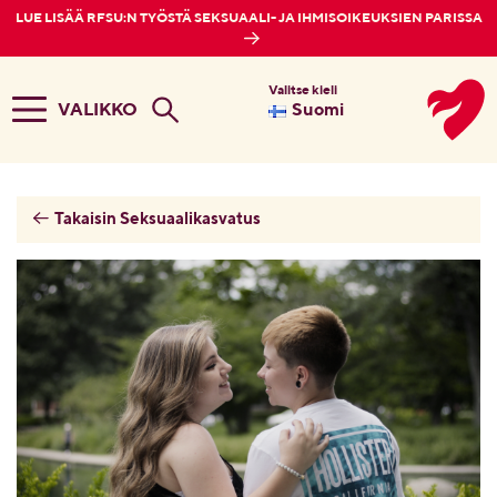
LUE LISÄÄ RFSU:N TYÖSTÄ SEKSUAALI- JA IHMISOIKEUKSIEN PARISSA
Valitse kieli
VALIKKO
Suomi
Takaisin Seksuaalikasvatus