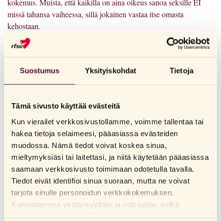
kokemus. Muista, että kaikilla on aina oikeus sanoa seksille EI
missä tahansa vaiheessa, sillä jokainen vastaa itse omasta
kehostaan.
Ennen seksiä on myös hyvä keskustella kummankin osapuolen
toiveista, käytettävästä ehkäisystä ja siitä, mitä muuta
ihmissuhteelta toivotaan. Seksi ei aina liity seurusteluun, vaan
Suostumus
Yksityiskohdat
Tietoja
seksiä voidaan harrastaa myös muuten, kunhan molemmat
osapuolet sitä haluavat. Monet ajattelevat, että ainoastaan yhdyntä
on seksiä. Tämä ei kuitenkaan pidä paikkaansa, eivätkä kaikki
Tämä sivusto käyttää evästeitä
ihmiset edes koskaan harrasta yhdyntää elämänsä aikana, vaikka
Kun vierailet verkkosivustollamme, voimme tallentaa tai
heillä olisikin hyvä ja aktiivinen seksielämä. Tutkimuksissa on
hakea tietoja selaimeesi, pääasiassa evästeiden
tullut esiin, että rakastelutapojen vaihtelu miesten välisessä
muodossa. Nämä tiedot voivat koskea sinua,
seksissä sekä naisten välisessä seksissä on suuri. Yleisesti ottaen
mieltymyksiäsi tai laitettasi, ja niitä käytetään pääasiassa
näiden parien seksi on vähemmän yhdyntäkeskeistä kuin
saamaan verkkosivusto toimimaan odotetulla tavalla.
heteroseksissä.
Tiedot eivät identifioi sinua suoraan, mutta ne voivat
tarjota sinulle personoidun verkkokokemuksen.
Emättimen suulla on immenrengas (puhuttiin aikaisemmin
Kunnioitamme yksityisyyttäsi ja voit valita, mitkä
immenkalvosta), jonka venyminen saattaa aiheutua pientä kipua tai
evästeet haluat hyväksyä. Napsauta eri kategorioiden
verenvuotoa. Immenrengas on saattanut jo antaa myöten esim.