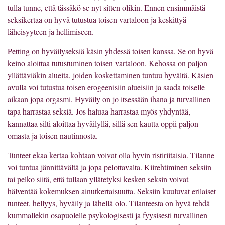
tulla tunne, että tässäkö se nyt sitten olikin. Ennen ensimmäistä
seksikertaa on hyvä tutustua toisen vartaloon ja keskittyä
läheisyyteen ja hellimiseen.
Petting on hyväilyseksiä käsin yhdessä toisen kanssa. Se on hyvä
keino aloittaa tutustuminen toisen vartaloon. Kehossa on paljon
yllättäviäkin alueita, joiden koskettaminen tuntuu hyvältä. Käsien
avulla voi tutustua toisen erogeenisiin alueisiin ja saada toiselle
aikaan jopa orgasmi. Hyväily on jo itsessään ihana ja turvallinen
tapa harrastaa seksiä. Jos haluaa harrastaa myös yhdyntää,
kannattaa silti aloittaa hyväilyllä, sillä sen kautta oppii paljon
omasta ja toisen nautinnosta.
Tunteet ekaa kertaa kohtaan voivat olla hyvin ristiriitaisia. Tilanne
voi tuntua jännittävältä ja jopa pelottavalta. Kiirehtiminen seksiin
tai pelko siitä, että tullaan yllätetyksi kesken seksin voivat
hälventää kokemuksen ainutkertaisuutta. Seksiin kuuluvat erilaiset
tunteet, hellyys, hyväily ja lähellä olo. Tilanteesta on hyvä tehdä
kummallekin osapuolelle psykologisesti ja fyysisesti turvallinen