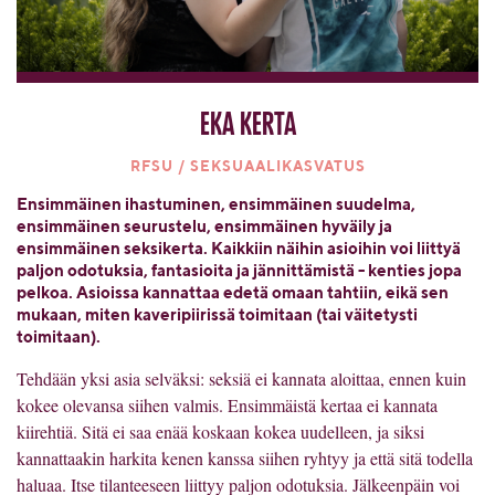
Eka kerta
RFSU / SEKSUAALIKASVATUS
Ensimmäinen ihastuminen, ensimmäinen suudelma,
ensimmäinen seurustelu, ensimmäinen hyväily ja
ensimmäinen seksikerta. Kaikkiin näihin asioihin voi liittyä
paljon odotuksia, fantasioita ja jännittämistä - kenties jopa
pelkoa. Asioissa kannattaa edetä omaan tahtiin, eikä sen
mukaan, miten kaveripiirissä toimitaan (tai väitetysti
toimitaan).
Tehdään yksi asia selväksi: seksiä ei kannata aloittaa, ennen kuin
kokee olevansa siihen valmis. Ensimmäistä kertaa ei kannata
kiirehtiä. Sitä ei saa enää koskaan kokea uudelleen, ja siksi
kannattaakin harkita kenen kanssa siihen ryhtyy ja että sitä todella
haluaa. Itse tilanteeseen liittyy paljon odotuksia. Jälkeenpäin voi