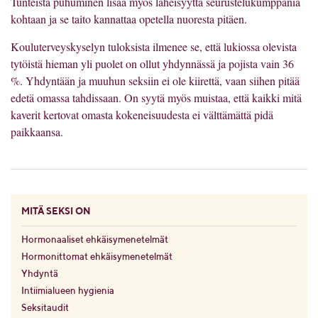
Tunteista puhuminen lisää myös läheisyyttä seurustelukumppania
kohtaan ja se taito kannattaa opetella nuoresta pitäen.
Kouluterveyskyselyn tuloksista ilmenee se, että lukiossa olevista
tytöistä hieman yli puolet on ollut yhdynnässä ja pojista vain 36
%. Yhdyntään ja muuhun seksiin ei ole kiirettä, vaan siihen pitää
edetä omassa tahdissaan. On syytä myös muistaa, että kaikki mitä
kaverit kertovat omasta kokeneisuudesta ei välttämättä pidä
paikkaansa.
MITÄ SEKSI ON
Hormonaaliset ehkäisymenetelmät
Hormonittomat ehkäisymenetelmät
Yhdyntä
Intiimialueen hygienia
Seksitaudit