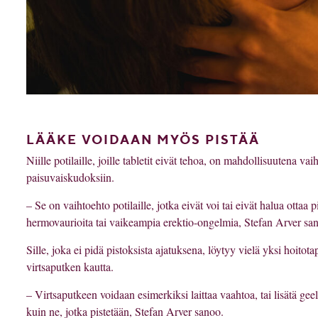
LÄÄKE VOIDAAN MYÖS PISTÄÄ
Niille potilaille, joille tabletit eivät tehoa, on mahdollisuutena v
paisuvaiskudoksiin.
– Se on vaihtoehto potilaille, jotka eivät voi tai eivät halua ottaa
hermovaurioita tai vaikeampia erektio-ongelmia, Stefan Arver sa
Sille, joka ei pidä pistoksista ajatuksena, löytyy vielä yksi hoit
virtsaputken kautta.
– Virtsaputkeen voidaan esimerkiksi laittaa vaahtoa, tai lisätä geel
kuin ne, jotka pistetään, Stefan Arver sanoo.