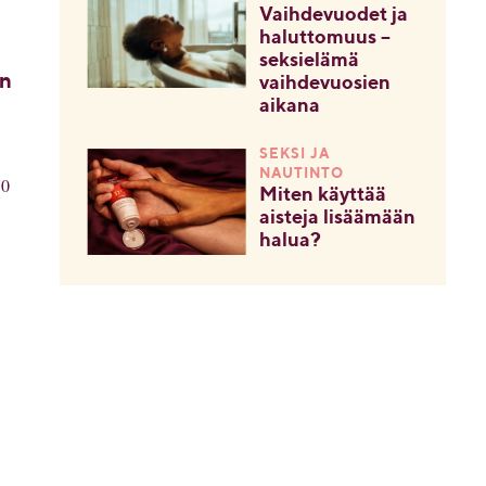
Vaihdevuodet ja
haluttomuus –
seksielämä
an
vaihdevuosien
aikana
SEKSI JA
NAUTINTO
70
Miten käyttää
aisteja lisäämään
halua?