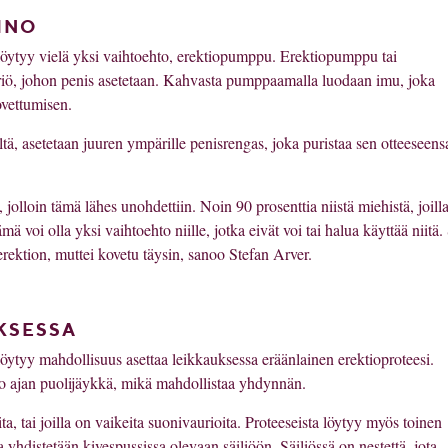
INO
ia, löytyy vielä yksi vaihtoehto, erektiopumppu. Erektiopumppu tai
riö, johon penis asetetaan. Kahvasta pumppaamalla luodaan imu, joka
ovettumisen.
tä, asetetaan juuren ympärille penisrengas, joka puristaa sen otteeseens
 jolloin tämä lähes unohdettiin. Noin 90 prosenttia niistä miehistä, joill
mä voi olla yksi vaihtoehto niille, jotka eivät voi tai halua käyttää niitä.
erektion, muttei kovetu täysin, sanoo Stefan Arver.
KSESSA
ta, löytyy mahdollisuus asettaa leikkauksessa eräänlainen erektioproteesi.
ko ajan puolijäykkä, mikä mahdollistaa yhdynnän.
ta, tai joilla on vaikeita suonivaurioita. Proteeseista löytyy myös toinen
hdistetään kivespussissa olevaan säiliöön. Säiliössä on nestettä, jota