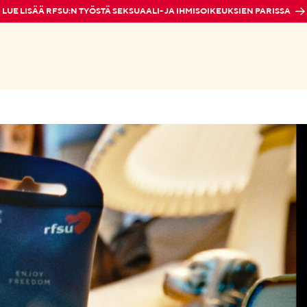
LUE LISÄÄ RFSU:N TYÖSTÄ SEKSUAALI- JA IHMISOIKEUKSIEN PARISSA