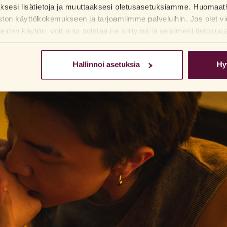
aksesi lisätietoja ja muuttaaksesi oletusasetuksiamme. Huomaat
 lisää suorituspainetta. Silloin voi tehdä sen sijaan niin, että ottaa
ston käyttökokemukseen ja tarjoamiimme palveluihin. Jos olet vi
den käytön, voit aina poistaa ne siirtymällä selaimesi tietosuoj
Hallinnoi asetuksia
Hy