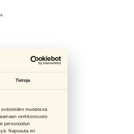
a,
sta.
n
Tietoja
sa evästeiden muodossa.
a saamaan verkkosivusto
lle personoidun
syä. Napsauta eri