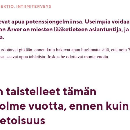
EKTIO, INTIIMITERVEYS
kevat apua potenssiongelmiinsa. Useimpia voida
an Arver on miesten lääketieteen asiantuntija, ja
a.
odottavat pitkään, ennen kuin hakevat apua huolimatta siitä, että noin 
nsa, saavat apua tabletista. Joskus he odottavat monta vuotta.
n taistelleet tämän
olme vuotta, ennen kuin
ietoisuus