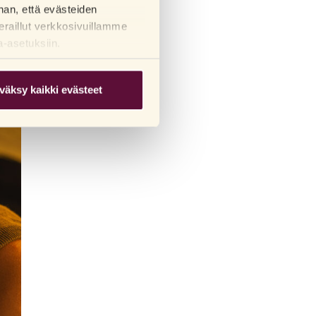
han, että evästeiden
eraillut verkkosivuillamme
a-asetuksiin.
väksy kaikki evästeet