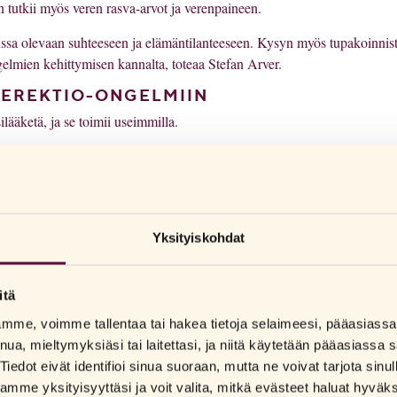
tutkii myös veren rasva-arvot ja verenpaineen.
sa olevaan suhteeseen ja elämäntilanteeseen. Kysyn myös tupakoinnist
ngelmien kehittymisen kannalta, toteaa Stefan Arver.
 EREKTIO-ONGELMIIN
ilääketä, ja se toimii useimmilla.
sivuvaikutukset ovat lieviä, ja jotka toimivat noin 70 prosentilla potilai
emään vauhtiin, ja vahvistamalla niitä signaaleja, jotka aikaansaavat
ten Viagra, Cialis ja Levitra. Nämä toimivat estämällä sen välittäjäainee
Yksityiskohdat
ta hermosignaalit, jotka saavat verisuonet rentoutumaan, vahvistuvat.
itä
letit eivät itsessään aiheuta erektiota, vaan on oltava seksuaalisesti
lamme, voimme tallentaa tai hakea tietoja selaimeesi, pääasias
r sanoo.
nua, mieltymyksiäsi tai laitettasi, ja niitä käytetään pääasiass
puen siitä, minkälaisen pillerin ottaa. Lääke otetaan kun aiotaan harrastaa
Tiedot eivät identifioi sinua suoraan, mutta ne voivat tarjota sinu
sopii potilaalle paremmin.
me yksityisyyttäsi ja voit valita, mitkä evästeet haluat hyväk