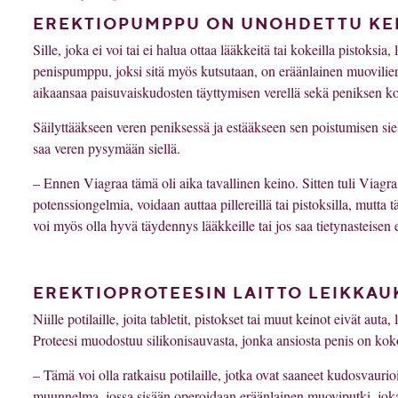
EREKTIOPUMPPU ON UNOHDETTU KE
Sille, joka ei voi tai ei halua ottaa lääkkeitä tai kokeilla pistoks
penispumppu, joksi sitä myös kutsutaan, on eräänlainen muovilie
aikaansaa paisuvaiskudosten täyttymisen verellä sekä peniksen k
Säilyttääkseen veren peniksessä ja estääkseen sen poistumisen siel
saa veren pysymään siellä.
– Ennen Viagraa tämä oli aika tavallinen keino. Sitten tuli Viagra,
potenssiongelmia, voidaan auttaa pillereillä tai pistoksilla, mutta tä
voi myös olla hyvä täydennys lääkkeille tai jos saa tietynasteisen 
EREKTIOPROTEESIN LAITTO LEIKKAU
Niille potilaille, joita tabletit, pistokset tai muut keinot eivät au
Proteesi muodostuu silikonisauvasta, jonka ansiosta penis on ko
– Tämä voi olla ratkaisu potilaille, jotka ovat saaneet kudosvaurioi
muunnelma, jossa sisään operoidaan eräänlainen muoviputki, joka y