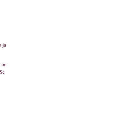
a ja
a on
 Se