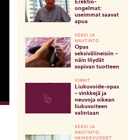
Erektio-
ongelmat:
useimmat saavat
apua
SEKSI JA
NAUTINTO
Opas
seksivälineisiin –
näin löydät
sopivan tuotteen
VINKIT
Liukuvoide-opas
– vinkkejä ja
neuvoja oikean
liukuvoiteen
valintaan
SEKSI JA
NAUTINTO,
VAIHDEVUODET