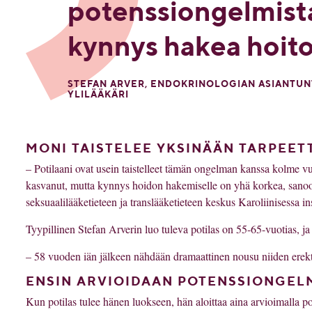
potenssiongelmist
kynnys hakea hoito
STEFAN ARVER, ENDOKRINOLOGIAN ASIANTUNT
YLILÄÄKÄRI
MONI TAISTELEE YKSINÄÄN TARPEET
– Potilaani ovat usein taistelleet tämän ongelman kanssa kolme vu
kasvanut, mutta kynnys hoidon hakemiselle on yhä korkea, sanoo 
seksuaalilääketieteen ja translääketieteen keskus Karoliinisessa inst
Tyypillinen Stefan Arverin luo tuleva potilas on 55-65-vuotias, ja
– 58 vuoden iän jälkeen nähdään dramaattinen nousu niiden erekt
ENSIN ARVIOIDAAN POTENSSIONGEL
Kun potilas tulee hänen luokseen, hän aloittaa aina arvioimalla 