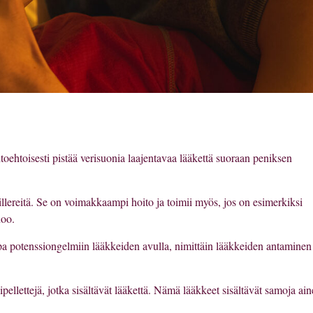
aihtoehtoisesti pistää verisuonia laajentavaa lääkettä suoraan peniksen
 pillereitä. Se on voimakkaampi hoito ja toimii myös, jos on esimerkiksi
noo.
otapa potenssiongelmiin lääkkeiden avulla, nimittäin lääkkeiden antaminen
ipellettejä, jotka sisältävät lääkettä. Nämä lääkkeet sisältävät samoja ain