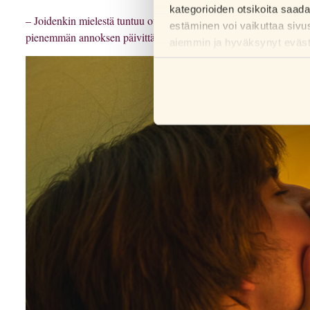
kategorioiden otsikoita saad
– Joidenkin mielestä tuntuu oudolta ottaa pilleri ennen seksiä, ja se
estäminen voi vaikuttaa sivu
pienemmän annoksen päivittäin, Stefan Arver sanoo.
aiemmin ja hyväksynyt evästei