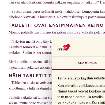
hän saa sitä ollenkaan? Kuinka pitkään ongelma on jatkunut? Hän 
– Syvennymme perusteellisesti myös mahdollisen kumppanin kans
alkoholin käytöstä ja huumeista. Ne ovat riskitekijöitä potenssio
TABLETIT OVAT ENSIMMÄINEN KEINO
Monille potilaille ensimmäiseksi ratkaisuksi tulee kokeilla potenss
– Nykyisin meillä on pääsy todella tehokkaisiin lääkkeisiin, joiden 
Lääkkeet toimivat auttamalla kehon luonnollista järjestelmää pääs
erektion, Stefan Arver sanoo.
Markkinoilla on useita lääkkeitä, mikäli niitä tahtoo kokeilla, ku
Suostumus
hajoamisen, joka saa aikaan verisuonten laajenemisen. Sen ansios
NÄIN TABLETIT TOIMIVAT
Tämä sivusto käyttää eväste
– Tablettien ansiosta verisuonten laajeneminen helpottuu, mutta tab
Kun vierailet verkkosivustol
kiihottunut ja tultava stimuloiduksi, jotta ne toimivat, Stefan Arve
Nämä tiedot voivat koskea si
Tabletit vaikuttavat tunnin sisällä, ja teho säilyy 6-36 tuntia riip
toimimaan odotetulla tavalla. 
seksiä, mutta hoito voidaan toteuttaa myös toisella tavalla, jos se 
verkkokokemuksen. Kunnioitam