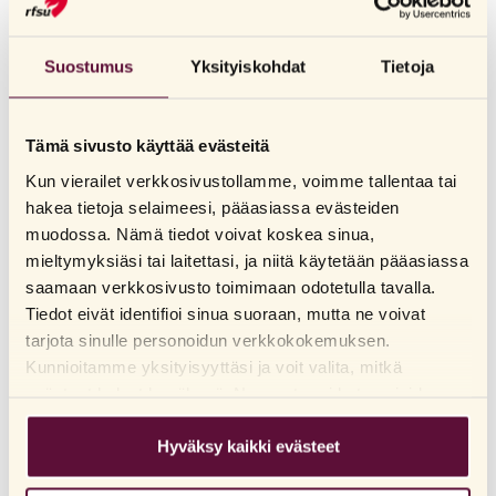
Seksuaaliterveydellä tarkoitetaan mahdollisuutta saada nauttia ja
ilmaista seksuaalisuuttaan vapaasti ilman pelkoa ja riskiä
Suostumus
Yksityiskohdat
Tietoja
sukupuolitaudeista ja ei- toivotusta raskaudesta. Tärkeää on myös
kokea itsensä rakastetuksi ja saada omille tunteilleen vastakaikua
ilman pelkoa hyväksikäytöstä tai väkivallasta.
Tämä sivusto käyttää evästeitä
Kun vierailet verkkosivustollamme, voimme tallentaa tai
hakea tietoja selaimeesi, pääasiassa evästeiden
SEKSUAALITERVEYS
muodossa. Nämä tiedot voivat koskea sinua,
Hyvä seksuaaliterveys saavutetaan, kun on mahdollisuus harjoittaa
mieltymyksiäsi tai laitettasi, ja niitä käytetään pääasiassa
tietoon perustuvaa nautinnollista ja turvallista seksiä.
saamaan verkkosivusto toimimaan odotetulla tavalla.
Seksuaalisesti terveet kokemukset parantavat elämänlaatua ja
Tiedot eivät identifioi sinua suoraan, mutta ne voivat
mielihyvää, ihmissuhteita sekä oman seksuaali-identiteetin
tarjota sinulle personoidun verkkokokemuksen.
ilmaisemista. Hyvän seksuaaliterveyden perustana jokaisella tulisi
Kunnioitamme yksityisyyttäsi ja voit valita, mitkä
olla oikeus riittäviin ja asiallisiin seksuaaliterveydenhuollon
evästeet haluat hyväksyä. Napsauta eri kategorioiden
palveluihin. Näillä palveluilla tarkoitetaan mm.
otsikoita saadaksesi lisätietoja ja muuttaaksesi
seksuaalineuvontaa, -terapiaa ja lisääntymisterveydenhuollon
oletusasetuksiamme. Huomaathan, että evästeiden
Hyväksy kaikki evästeet
palveluita.
estäminen voi vaikuttaa sivuston käyttökokemukseen ja