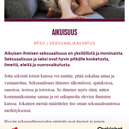
Aikuisuus
RFSU / SEKSUAALIKASVATUS
Aikuisen ihmisen seksuaalisuus on yksilöllistä ja moninaista.
Seksuaalisuus ja seksi ovat hyvin pitkälle kosketusta,
ilmeitä, eleitä ja vuorovaikutusta.
Jotta seksistä toisen kanssa voi nauttia, pitää uskaltaa antaa ja
vastaanottaa. Seksuaalisuus ilmenee ulkonäössä, ajatuksissa,
sanoissa, teoissa ja toiveissa. Se ilmenee myös siinä, miten
kommunikoimme samaa ja eri sukupuolta olevien ihmisten
kanssa. Jokainen meistä määrittelee itse oman seksuaalisuutensa
merkityksensä.
Hyvän seksuaaliterveyden piirteitä ovat itsensä ja toisen
kunnioittaminen, rakastamisen tunteet sekä tunteiden jakaminen.