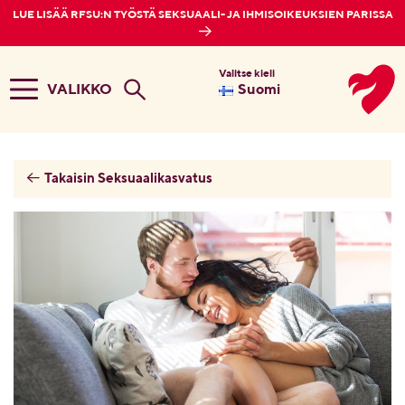
LUE LISÄÄ RFSU:N TYÖSTÄ SEKSUAALI- JA IHMISOIKEUKSIEN PARISSA
Valitse kieli
VALIKKO
Suomi
Takaisin Seksuaalikasvatus