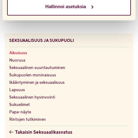
tarjoamiimme palveluihin. Jos olet vieraillut
Hallinnoi asetuksia
verkkosivuillamme aiemmin ja hyväksynyt evästeiden
käytön, voit aina poistaa ne siirtymällä selaimesi
tietosuoja-asetuksiin.
SEKSUAALISUUS JA SUKUPUOLI
Aikuisuus
Nuoruus
Seksuaalinen suuntautuminen​
Sukupuolen moninaisuus
Ikääntyminen ja seksuaalisuus
Lapsuus
Seksuaalinen hyvinvointi
Sukuelimet
Papa-näyte
Rintojen tutkiminen
Takaisin Seksuaalikasvatus