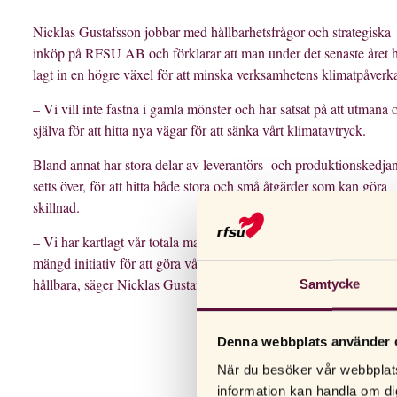
Nicklas Gustafsson jobbar med hållbarhetsfrågor och strategiska
inköp på RFSU AB och förklarar att man under det senaste året 
lagt in en högre växel för att minska verksamhetens klimatpåverk
– Vi vill inte fastna i gamla mönster och har satsat på att utmana 
själva för att hitta nya vägar för att sänka vårt klimatavtryck.
Bland annat har stora delar av leverantörs- och produktionskedja
setts över, för att hitta både stora och små åtgärder som kan göra
skillnad.
– Vi har kartlagt vår totala materialkonsumtion och tagit fram en
mängd initiativ för att göra våra produkter och förpackningar mer
hållbara, säger Nicklas Gustafsson.
Samtycke
Denna webbplats använder 
När du besöker vår webbplats
information kan handla om di