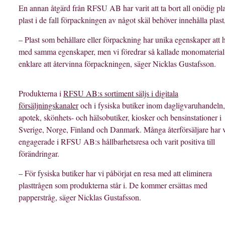
En annan åtgärd från RFSU AB har varit att ta bort all onödig pl
plast i de fall förpackningen av något skäl behöver innehålla plast
– Plast som behållare eller förpackning har unika egenskaper att 
med samma egenskaper, men vi föredrar så kallade monomaterial so
enklare att återvinna förpackningen, säger Nicklas Gustafsson.
Produkterna i
RFSU AB:s sortiment säljs i digitala
försäljningskanaler
och i fysiska butiker inom dagligvaruhandeln,
apotek, skönhets- och hälsobutiker, kiosker och bensinstationer i
Sverige, Norge, Finland och Danmark. Många återförsäljare har v
engagerade i RFSU AB:s hållbarhetsresa och varit positiva till
förändringar.
– För fysiska butiker har vi påbörjat en resa med att eliminera
plasttrågen som produkterna står i. De kommer ersättas med
papperstråg, säger Nicklas Gustafsson.