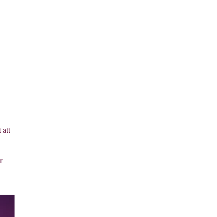
 att
r