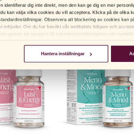
en identifierar dig inte direkt, men den kan ge dig en mer person
 du kan välja vilka cookies du vill acceptera. Klicka på de olika ka
tandardinställningar. Observera att blockering av cookies kan p
vi erbjuder. Om du har besökt vår webbplats tidigare och accep
dem genom att navigera till sekretessinställningarna i din webblä
Hantera inställningar
Ac