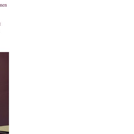
nnen
t