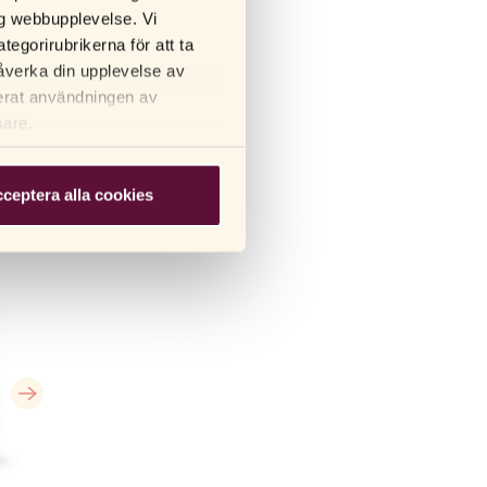
lig webbupplevelse. Vi
tegorirubrikerna för att ta
åverka din upplevelse av
terat användningen av
sare.
ceptera alla cookies