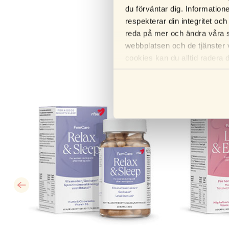
du förväntar dig. Information
respekterar din integritet och
reda på mer och ändra våra s
webbplatsen och de tjänster 
cookies kan du alltid radera 