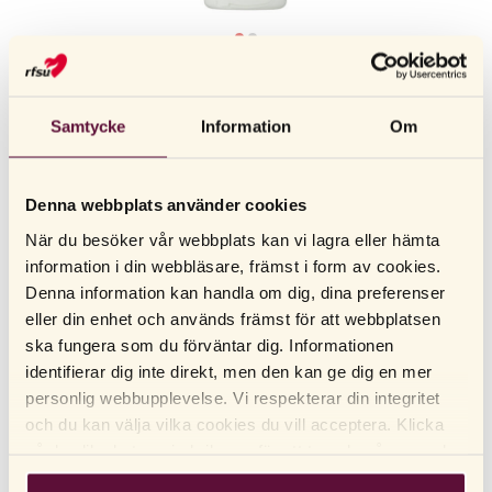
RFSU
RFSU
Intim Relief Balm - intimkräm
Samtycke
Information
Om
INTIMKRÄM SOM LUGNAR TORR OCH IRRITERAD HUD I UNDERLIVET.
Se våra återförsäljare
Denna webbplats använder cookies
När du besöker vår webbplats kan vi lagra eller hämta
RFSU Intim Relief Balm är en mild och intensivt mjukgörande
information i din webbläsare, främst i form av cookies.
intimkräm för torra slemhinnor i underlivet. Den är speciellt
Denna information kan handla om dig, dina preferenser
framtagen för att lugna och skydda känslig hud som upplevs torr,
eller din enhet och används främst för att webbplatsen
stram eller irriterad. Formulan innehåller naturligt bivax, som
VISA MER
ska fungera som du förväntar dig. Informationen
verkar vårdande och hjälper till att skydda huden. Krämen smälter
identifierar dig inte direkt, men den kan ge dig en mer
vid hudkontakt och kan enkelt appliceras varsamt direkt på de
personlig webbupplevelse. Vi respekterar din integritet
yttre slemhinnorna.
LÄS MER
och du kan välja vilka cookies du vill acceptera. Klicka
ANVÄNDNING
Intimvård
. Intimkräm för torra slemhinnor.
på de olika kategorirubrikerna för att ta reda på mer och
Kategori:
ändra våra standardinställningar. Observera att
INNEHÅLL
: Återfuktar, skyddar och lugnar torra slemhinnor.
Funktion