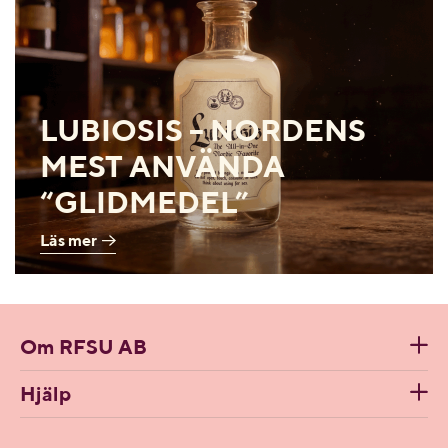
LUBIOSIS – NORDENS
MEST ANVÄNDA
“GLIDMEDEL”
Läs mer
Om RFSU AB
Hjälp