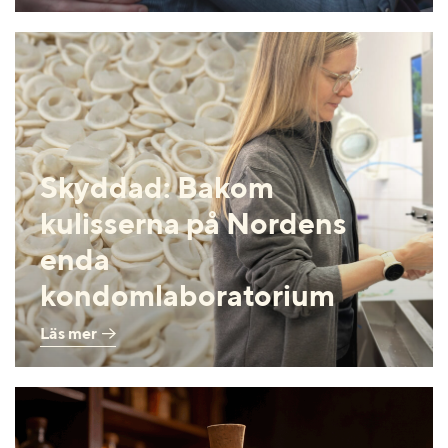
Skyddad: Bakom
kulisserna på Nordens
enda
kondomlaboratorium
Läs mer