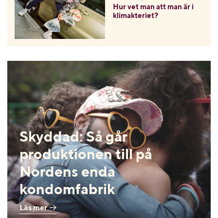
Hur vet man att man är i
klimakteriet?
Skyddad: Så går
produktionen till på
Nordens enda
kondomfabrik
Läs mer