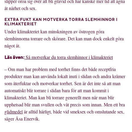
slipper oroa sig över att bli gravid och har kanske mer tid att ägna
åt närhet och sex.
EXTRA FUKT KAN MOTVERKA TORRA SLEMHINNOR I
KLIMAKTERIET
Under klimakteriet kan minskningen av östrogen göra
slemhinnorna torrare och skörare. Det kan man dock enkelt göra
något åt.
Så motverkar du torra slemhinnor i klimakteriet
Läs även:
– Om man har problem med torrhet finns det både receptfria
produkter man kan använda lokalt inuti i slidan och andra krämer
som återfuktar och motverkar torrhet. Sen är det inte så att man
automatiskt blir torrare i slidan bara för att man kommit i
klimakteriet. Man kan bli torrare generellt men när man blir
upphetsad blir man svullen och våt precis som innan. Men ett bra
glidmedel
är alltid härligt, både vid smeksex och omslutande sex,
säger Åsa Enervik.