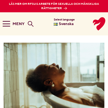
LÄS MER OM RFSU:S ARBETE FÖR SEXUELLA OCH MÄNSKLIGA
RÄTTIGHETER
Select language
MENY
Svenska