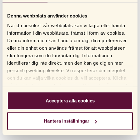
Oavsett vilka förändringar man upplever i klimakteriet kan det
vara bra att prata med sin partner. Kanske kan ni tillsammans hitta
Denna webbplats använder cookies
nya sätt att ha sex eller vara nära på.
När du besöker vår webbplats kan vi lagra eller hämta
– Lyssna på kroppen. Kanske vill man börja ha sex på nya sätt
information i din webbläsare, främst i form av cookies.
och behöver skriva om sitt gamla manus för hur man har sex. Tänk
Denna information kan handla om dig, dina preferenser
inte att din kropp ska klara av att ha sex på ett visst sätt utan
eller din enhet och används främst för att webbplatsen
fokusera på lust och njutning, avslutar Åsa Enervik.
ska fungera som du förväntar dig. Informationen
identifierar dig inte direkt, men den kan ge dig en mer
personlig webbupplevelse. Vi respekterar din integritet
Guide till produkter för klimakteriet
och du kan välja vilka cookies du vill acceptera. Klicka
Läs även:
på de olika kategorirubrikerna för att ta reda på mer och
ändra våra standardinställningar. Observera att
blockering av cookies kan påverka din upplevelse av
Acceptera alla cookies
webbplatsen och de tjänster vi erbjuder. Om du har
SENAST UPPDATERAD: 2026.01.16
besökt vår webbplats tidigare och accepterat
Hantera inställningar
användningen av cookies kan du alltid radera dem genom
att navigera till sekretessinställningarna i din webbläsare.