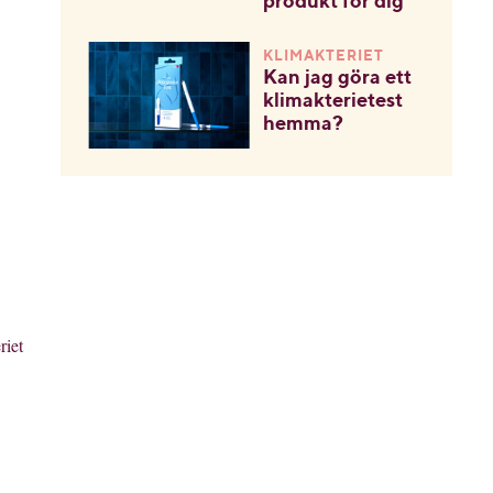
produkt för dig
KLIMAKTERIET
Kan jag göra ett
klimakterietest
hemma?
riet