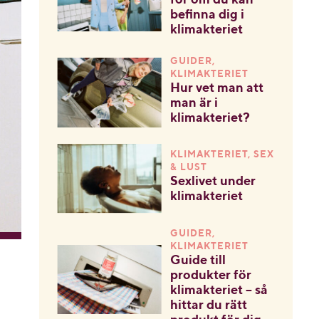
befinna dig i
klimakteriet
GUIDER,
KLIMAKTERIET
Hur vet man att
man är i
klimakteriet?
KLIMAKTERIET, SEX
& LUST
Sexlivet under
klimakteriet
GUIDER,
KLIMAKTERIET
Guide till
produkter för
klimakteriet – så
hittar du rätt