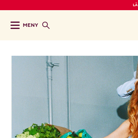
LÄ
MENY