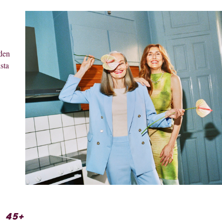
oden
sta
: 45+