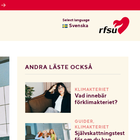
Select language
Svenska
ANDRA LÄSTE OCKSÅ
KLIMAKTERIET
Vad innebär
förklimakteriet?
GUIDER,
KLIMAKTERIET
Självskattningstest
för om du kan