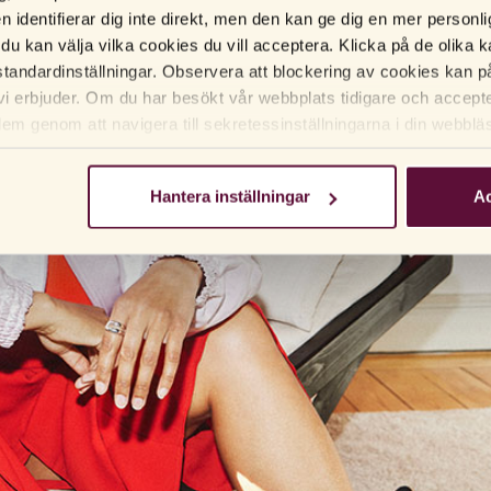
en identifierar dig inte direkt, men den kan ge dig en mer person
 du kan välja vilka cookies du vill acceptera. Klicka på de olika ka
tandardinställningar. Observera att blockering av cookies kan p
vi erbjuder. Om du har besökt vår webbplats tidigare och accep
dem genom att navigera till sekretessinställningarna i din webblä
Hantera inställningar
Ac