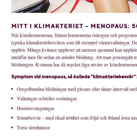
MITT I KLIMAKTERIET – MENOPAUS
: 
När könshormonerna, främst hormonerna östrogen och progesteron,
typiska klimakteriebesvären som till exempel värmevallningar. De
upphör. Många kvinnor upplever att mensen spontant kan upphöra 
inträffat men får sedan en mindre blödning. Att man genomgått meno
blödningen. Kvinnan har då mycket låga nivåer av könshormoner
:
Symptom
vid menopaus
, så kallade ”klimakteriebesvär”
Oregelbundna blödningar med glesare eller tätare intervall me
Vallningar och/eller svettningar
Humörsvängningar
Sömnbesvär – med ökad trötthet som följd och ibland även ne
Torra slemhinnor