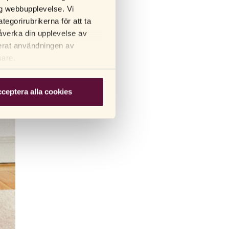
lig webbupplevelse. Vi
tegorirubrikerna för att ta
åverka din upplevelse av
terat användningen av
sare.
ceptera alla cookies