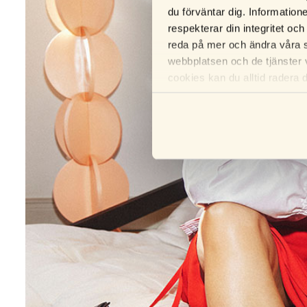
du förväntar dig. Information
respekterar din integritet och
reda på mer och ändra våra s
webbplatsen och de tjänster 
cookies kan du alltid radera 