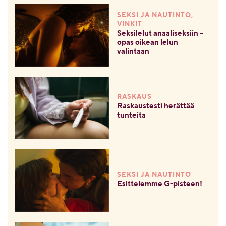
SEKSI JA NAUTINTO,
VINKIT
Seksilelut anaaliseksiin –
opas oikean lelun
valintaan
RASKAUS
Raskaustesti herättää
tunteita
SEKSI JA NAUTINTO
Esittelemme G-pisteen!