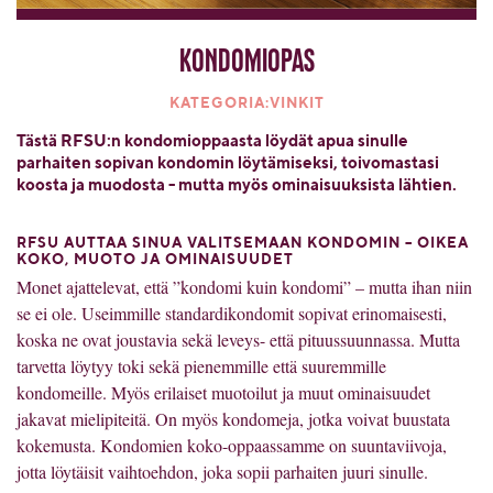
Kondomiopas
KATEGORIA:VINKIT
Tästä RFSU:n kondomioppaasta löydät apua sinulle
parhaiten sopivan kondomin löytämiseksi, toivomastasi
koosta ja muodosta - mutta myös ominaisuuksista lähtien.
RFSU AUTTAA SINUA VALITSEMAAN KONDOMIN – OIKEA
KOKO, MUOTO JA OMINAISUUDET
Monet ajattelevat, että ”kondomi kuin kondomi” – mutta ihan niin
se ei ole. Useimmille standardikondomit sopivat erinomaisesti,
koska ne ovat joustavia sekä leveys- että pituussuunnassa. Mutta
tarvetta löytyy toki sekä pienemmille että suuremmille
kondomeille. Myös erilaiset muotoilut ja muut ominaisuudet
jakavat mielipiteitä. On myös kondomeja, jotka voivat buustata
kokemusta. Kondomien koko-oppaassamme on suuntaviivoja,
jotta löytäisit vaihtoehdon, joka sopii parhaiten juuri sinulle.