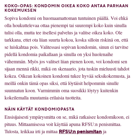
KOKO-OPAS: KONDOMIN OIKEA KOKO ANTAA PARHAAN
KOKEMUKSEN
Sopiva kondomi on huomaamattoman tuntuinen päällä. Voi ehkä
olla houkuttelevaa ottaa pienempi tai suurempi koko kuin sinulla
tulisi olla, mutta tee itsellesi palvelus ja valitse oikea koko. Ole
tarkkana, ettet ota liian suurta kokoa, koska silloin riskinä on, että
se luiskahtaa pois. Valitessasi sopivan kondomin, sinun ei tarvitse
pidellä kondomia paikallaan ja sinulla on yksi huolenaihe
vähemmän. Myös jos valitset liian pienen koon, voi kondomi sen
sijaan mennä rikki, mikä on skenaario, jota tuskin mieluusti tahdot
kokea. Oikean kokoinen kondomi tukee hyvää seksikokemusta, ja
meillä onkin tämä opas siksi, että löytäisit helpommin sinulle
suunnatun koon. Varmimmin oma suosikki löytyy kuitenkin
kokeilemalla muutamia erilaisia tuotteita.
NÄIN KÄYTÄT KONDOMIOPASTA
Ensisijaisesti ympärysmitta on se, mikä ratkaisee kondomikoon, ei
pituus. Mittaamisessa voit käyttää apuna RFSU:n penismittaa.
Tulosta, leikkaa irti ja mittaa
ja
RFSU:n penismitan