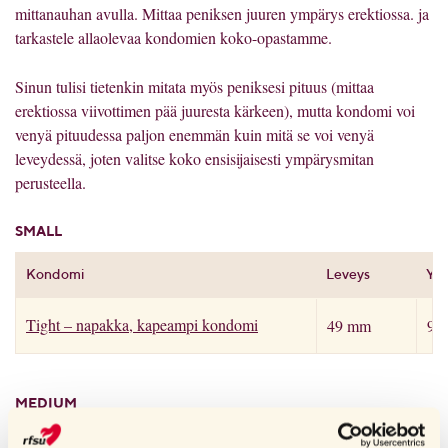
mittanauhan avulla. Mittaa peniksen juuren ympärys erektiossa. ja
tarkastele allaolevaa kondomien koko-opastamme.
Sinun tulisi tietenkin mitata myös peniksesi pituus (mittaa
erektiossa viivottimen pää juuresta kärkeen), mutta kondomi voi
venyä pituudessa paljon enemmän kuin mitä se voi venyä
leveydessä, joten valitse koko ensisijaisesti ympärysmitan
perusteella.
SMALL
Kondomi
Leveys
Ymp
Tight – napakka, kapeampi kondomi
49 mm
98
MEDIUM
Kondomi
Leveys
Ymp