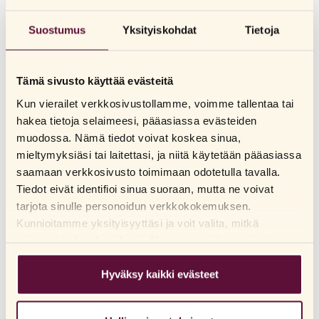
Suostumus
Yksityiskohdat
Tietoja
Beyond Thin – superohut kondomi
52 mm
10
17006 – kondomi ilman liukuvoidetta
52 mm
10
Tämä sivusto käyttää evästeitä
Kun vierailet verkkosivustollamme, voimme tallentaa tai
Mixed – sekoitus kondomeja
52-53 mm
10
hakea tietoja selaimeesi, pääasiassa evästeiden
muodossa. Nämä tiedot voivat koskea sinua,
mieltymyksiäsi tai laitettasi, ja niitä käytetään pääasiassa
Thin – extra ohut kondomi
53 mm
10
saamaan verkkosivusto toimimaan odotetulla tavalla.
Tiedot eivät identifioi sinua suoraan, mutta ne voivat
tarjota sinulle personoidun verkkokokemuksen.
Sensual – nypytetty kondomi lisäämään
53 mm
10
Kunnioitamme yksityisyyttäsi ja voit valita, mitkä
nautintoa
evästeet haluat hyväksyä. Napsauta eri kategorioiden
otsikoita saadaksesi lisätietoja ja muuttaaksesi
Tasty – kondomeja, joissa on makua ja
53 mm
10
oletusasetuksiamme. Huomaathan, että evästeiden
Hyväksy kaikki evästeet
tuoksua
estäminen voi vaikuttaa sivuston käyttökokemukseen ja
tarjoamiimme palveluihin. Jos olet vieraillut