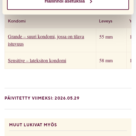
Hallinnoi asetuksia
verkkosivuillamme aiemmin ja hyväksynyt evästeiden
LARGE
käytön, voit aina poistaa ne siirtymällä selaimesi
tietosuoja-asetuksiin.
Kondomi
Leveys
Ymp
Grande – suuri kondomi, jossa on tilava
55 mm
11
istuvuus
Sensitive – lateksiton kondomi
58 mm
11
PÄIVITETTY VIIMEKSI: 2026.05.29
MUUT LUKIVAT MYÖS