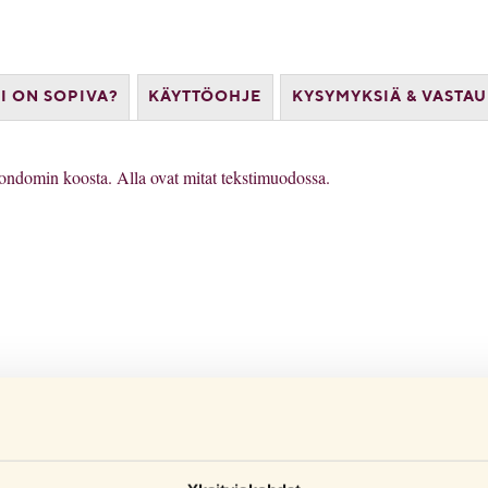
 ON SOPIVA?
KÄYTTÖOHJE
KYSYMYKSIÄ & VASTAU
ondomin koosta. Alla ovat mitat tekstimuodossa.
U
yuretaanista.