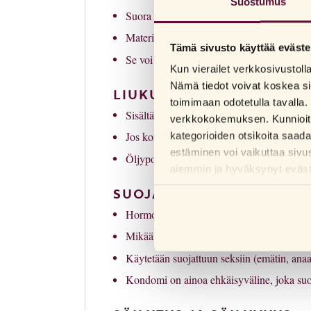
Suostumus
Suora muoto helpottaa päälle rullaamista.
Materiaali ei sisällä eläinperäisiä aineisosia
Tämä sivusto käyttää eväste
Se voi aiheuttaa allergisia reaktioita henkilö
Kun vierailet verkkosivustol
Nämä tiedot voivat koskea si
LIUKUVOIDE
toimimaan odotetulla tavalla. 
Sisältää liukuvoidetta (silikoni)
verkkokokemuksen. Kunnioitam
Jos kondomin kanssa halutaan käyttää muuta 
kategorioiden otsikoita saad
estäminen voi vaikuttaa sivu
Öljypohjaiset tuotteet (esim. vauvanöljy, va
aiemmin ja hyväksynyt evästei
SUOJAUS JA KÄYTTÖ
Hormoniton ehkäisy.
Mikään ehkäisymenetelmä ei ole 100 % v
Käytetään suojattuun seksiin (emätin, anaal
Kondomi on ainoa ehkäisyväline, joka suoja