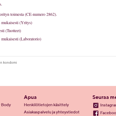
o.
horityn toimesta (CE-numero 2862).
mukaisesti (Yritys)
ti (Tuotteet)
mukaisesti (Laboratorio)
ton kondomi
Apua
Seuraa me
y Body
Henkilötietojen käsittely
Instagr
Asiakaspalvelu ja yhteystiedot
Facebo