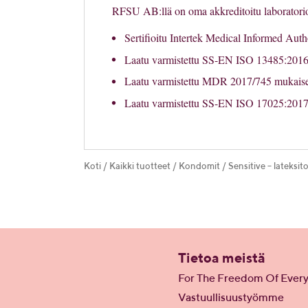
RFSU AB:llä on oma akkreditoitu laboratori
Sertifioitu Intertek Medical Informed Aut
Laatu varmistettu SS-EN ISO 13485:2016 
Laatu varmistettu MDR 2017/745 mukaises
Laatu varmistettu SS-EN ISO 17025:2017 
Koti
/
Kaikki tuotteet
/
Kondomit
/
Sensitive – lateksi
Tietoa meistä
For The Freedom Of Ever
Vastuullisuustyömme