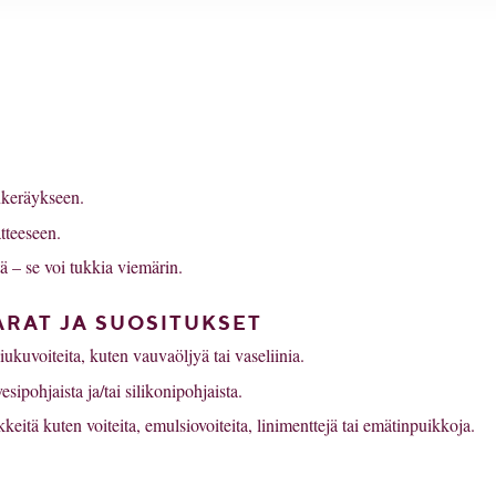
nkeräykseen.
tteeseen.
 – se voi tukkia viemärin.
ARAT JA SUOSITUKSET
ukuvoiteita, kuten vauvaöljyä tai vaseliinia.
esipohjaista ja/tai silikonipohjaista.
keitä kuten voiteita, emulsiovoiteita, linimenttejä tai emätinpuikkoja.