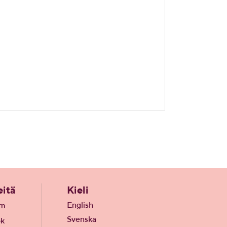
itä
Kieli
English
am
Svenska
ok