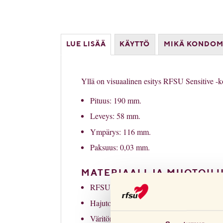
LUE LISÄÄ
KÄYTTÖ
MIKÄ KONDOMI
Yllä on visuaalinen esitys RFSU Sensitive -k
Pituus: 190 mm.
Leveys: 58 mm.
Ympärys: 116 mm.
Paksuus: 0,03 mm.
MATERIAALI JA MUOTOIL
RFSU Sensitive on lateksiton kondomi pol
Hajuton.
Väritön, sileä pinta, jossa on säiliö.