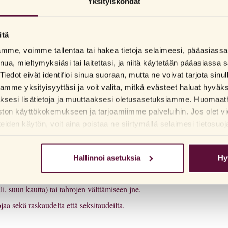
Yksityiskohdat
.
itä
illä, jotka ovat herkkiä lateksille.
lamme, voimme tallentaa tai hakea tietoja selaimeesi, pääasias
nua, mieltymyksiäsi tai laitettasi, ja niitä käytetään pääasiass
Tiedot eivät identifioi sinua suoraan, mutta ne voivat tarjota sinu
me yksityisyyttäsi ja voit valita, mitkä evästeet haluat hyväk
liukuvoidetta, suosittelemme vesipohjaisia ja/tai silikonipohjaisia liuk
aksesi lisätietoja ja muuttaaksesi oletusasetuksiamme. Huomaat
ston käyttökokemukseen ja tarjoamiimme palveluihin. Jos olet vi
seliini ja tietyt pessaarit) voivat vahingoittaa kondomia.
den käytön, voit aina poistaa ne siirtymällä selaimesi tietosuoj
Hallinnoi asetuksia
Hy
arma.
i, suun kautta) tai tahrojen välttämiseen jne.
a sekä raskaudelta että seksitaudeilta.