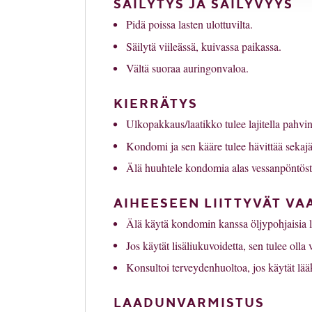
SÄILYTYS JA SÄILYVYYS
Pidä poissa lasten ulottuvilta.
Säilytä viileässä, kuivassa paikassa.
Vältä suoraa auringonvaloa.
KIERRÄTYS
Ulkopakkaus/laatikko tulee lajitella pahvi
Kondomi ja sen kääre tulee hävittää sekajä
Älä huuhtele kondomia alas vessanpöntöstä
AIHEESEEN LIITTYVÄT VA
Älä käytä kondomin kanssa öljypohjaisia li
Jos käytät lisäliukuvoidetta, sen tulee olla v
Konsultoi terveydenhuoltoa, jos käytät lääk
LAADUNVARMISTUS