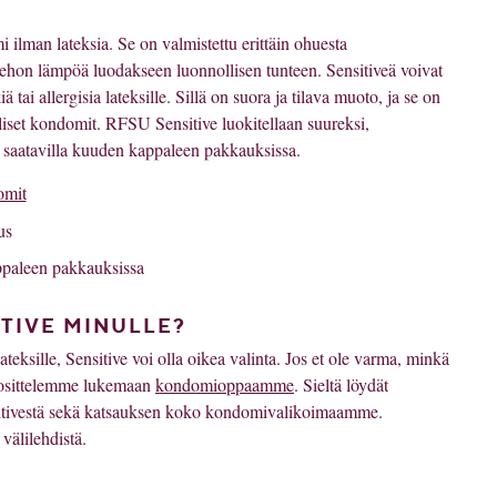
lman lateksia. Se on valmistettu erittäin ohuesta
kehon lämpöä luodakseen luonnollisen tunteen. Sensitiveä voivat
ä tai allergisia lateksille. Sillä on suora ja tilava muoto, ja se on
lliset kondomit. RFSU Sensitive luokitellaan suureksi,
n saatavilla kuuden kappaleen pakkauksissa.
omit
us
appaleen pakkauksissa
ITIVE MINULLE?
lateksille, Sensitive voi olla oikea valinta. Jos et ole varma, minkä
uosittelemme lukemaan
kondomioppaamme
. Sieltä löydät
sitivestä sekä katsauksen koko kondomivalikoimaamme.
 välilehdistä.