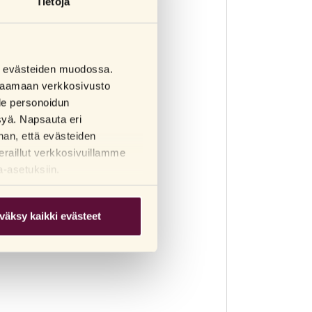
Tietoja
sa evästeiden muodossa.
a saamaan verkkosivusto
lle personoidun
syä. Napsauta eri
uvoiteita.
han, että evästeiden
eraillut verkkosivuillamme
a-asetuksiin.
väksy kaikki evästeet