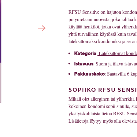
RFSU Sensitive on hajuton kondomi i
polyuretaanimuovista, joka johtaa 
käyttää henkilöt, jotka ovat yliherkki
yhtä turvallinen käytössä kuin tava
lateksittomaksi kondomiksi ja se o
:
Lateksittomat kond
Kategoria
: Suora ja tilava istuvu
Istuvuus
: Saatavilla 6 k
Pakkauskoko
SOPIIKO RFSU SENS
Mikäli olet allerginen tai yliherkkä 
kokoinen kondomi sopii sinulle, s
yksityiskohtaista tietoa RFSU Sen
Lisätietoja löytyy myös alla olevista