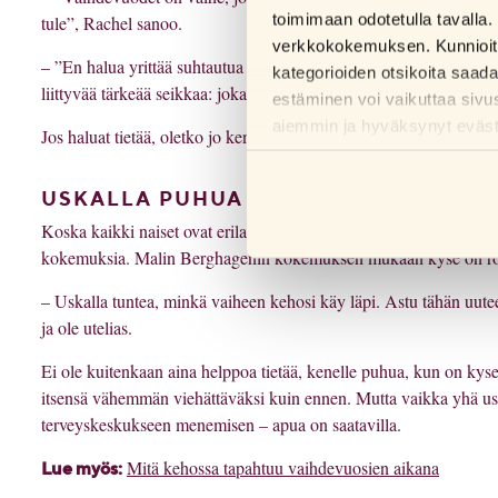
toimimaan odotetulla tavalla. 
tule”, Rachel sanoo.
verkkokokemuksen. Kunnioitam
– ”En halua yrittää suhtautua kielteisesti vaihdevuosiin, koska e
kategorioiden otsikoita saad
liittyvää tärkeää seikkaa: jokainen ihminen on erilainen.
estäminen voi vaikuttaa sivu
aiemmin ja hyväksynyt evästei
Jos haluat tietää, oletko jo kenties vaihdevuosissa,
voit tehdä RFSU
USKALLA PUHUA JA HAKEA TARVITTA
Koska kaikki naiset ovat erilaisia, on luonnollista, että haluat 
kokemuksia. Malin Berghagenin kokemuksen mukaan kyse on ro
– Uskalla tuntea, minkä vaiheen kehosi käy läpi. Astu tähän uut
ja ole utelias.
Ei ole kuitenkaan aina helppoa tietää, kenelle puhua, kun on kyse t
itsensä vähemmän viehättäväksi kuin ennen. Mutta vaikka yhä us
terveyskeskukseen menemisen – apua on saatavilla.
Mitä kehossa tapahtuu vaihdevuosien aikana
Lue myös: