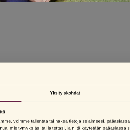
Yksityiskohdat
EEN VAIHEESEEN
 Vain 16 % tutkimukseen osallistuneista naisista kertoi olevansa
 ja Zeina Mourtadalla on vaihdevuodet vielä edessä, mutta he eivät ole
itä
lamme, voimme tallentaa tai hakea tietoja selaimeesi, pääasias
nua, mieltymyksiäsi tai laitettasi, ja niitä käytetään pääasiass
yy, se on mitä se on. Luulen, että tulee olemaan mukavaa, kun kuukautis