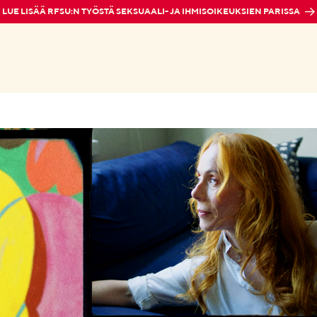
LUE LISÄÄ RFSU:N TYÖSTÄ SEKSUAALI- JA IHMISOIKEUKSIEN PARISSA