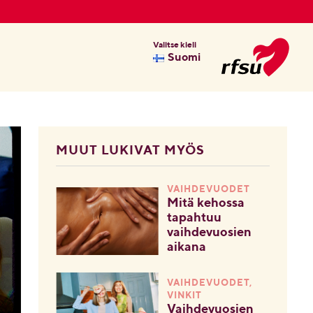
Valitse kieli
Suomi
MUUT LUKIVAT MYÖS
VAIHDEVUODET
Mitä kehossa
tapahtuu
vaihdevuosien
aikana
VAIHDEVUODET,
VINKIT
Vaihdevuosien