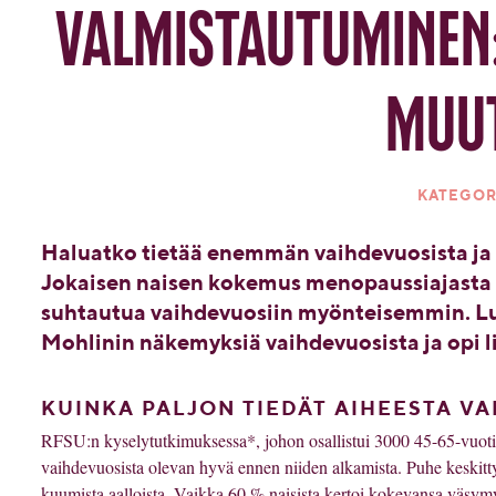
valmistautuminen:
muut
KATEGOR
Haluatko tietää enemmän vaihdevuosista ja 
Jokaisen naisen kokemus menopaussiajasta on
suhtautua vaihdevuosiin myönteisemmin. Lu
Mohlinin näkemyksiä vaihdevuosista ja opi l
KUINKA PALJON TIEDÄT AIHEESTA V
RFSU:n
kyselytutkimuksessa
*,
johon
osallistui
3000 45-65-vuoti
vaihdevuosista
olevan
hyvä
ennen
niiden
alkamista
.
Puhe
keskitt
kuumista
aalloista
.
Vaikka
60 %
naisista
kertoi
kokevansa
väsymy