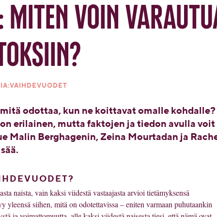
 miten voin varautu
oksiin?
IA:VAIHDEVUODET
mitä odottaa, kun ne koittavat omalle kohdalle?
 erilainen, mutta faktojen ja tiedon avulla voit
e Malin Berghagenin, Zeina Mourtadan ja Rach
isää.
AIHDEVUODET?
asta
naista
, vain
kaksi
viidestä
vastaajasta
arvioi
tietämyksensä
yy
yleensä
siihen
,
mitä
on
odotettavissa
–
eniten
varmaan
puhutaankin
stä
ja
voimattomuutta
, alle
kaksi
viidestä
naisesta
tiesi
,
että
nämä
ovat