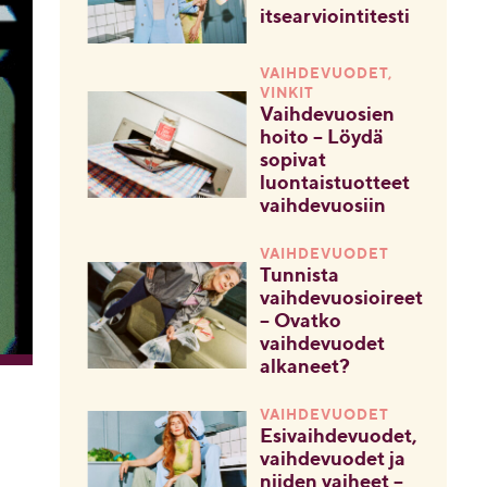
itsearviointitesti
VAIHDEVUODET,
VINKIT
Vaihdevuosien
hoito – Löydä
sopivat
luontaistuotteet
vaihdevuosiin
VAIHDEVUODET
Tunnista
vaihdevuosioireet
– Ovatko
vaihdevuodet
alkaneet?
VAIHDEVUODET
Esivaihdevuodet,
vaihdevuodet ja
niiden vaiheet –