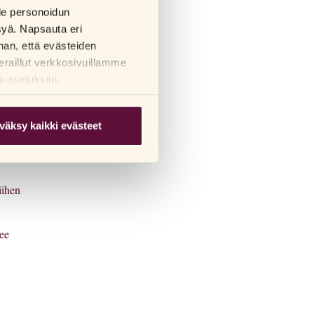
lle personoidun
syä. Napsauta eri
han, että evästeiden
eraillut verkkosivuillamme
a-asetuksiin.
väksy kaikki evästeet
äsi
iihen
tee