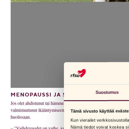
Suostumus
MENOPAUSSI JA SOPEUTUMINEN UUT
Jos olet ahdistunut tai hämmentynyt vaihdevuosista, et ole yksin.
valmistautunut ikääntymiseen ja vaihdevuosiin. Rachel Mohlinilla
Tämä sivusto käyttää eväste
huolissaan.
Kun vierailet verkkosivustol
Nämä tiedot voivat koskea si
– ”Vaihdevuodet on vaihe, johon astut. Uskon, että kaikki järjest