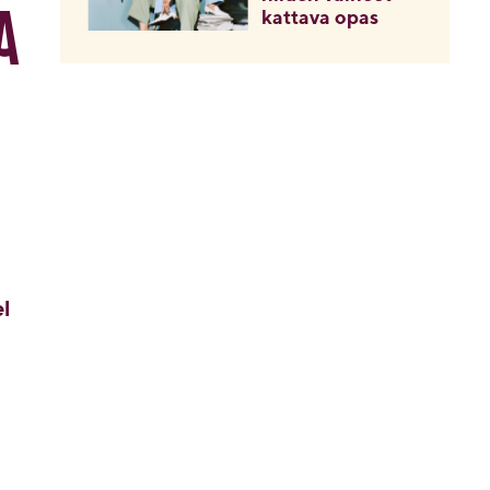
a
kattava opas
el