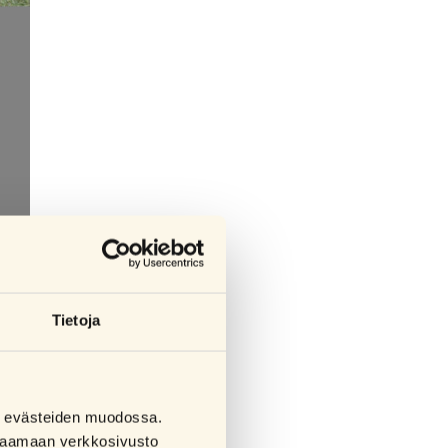
Tietoja
sa evästeiden muodossa.
a saamaan verkkosivusto
ia ei