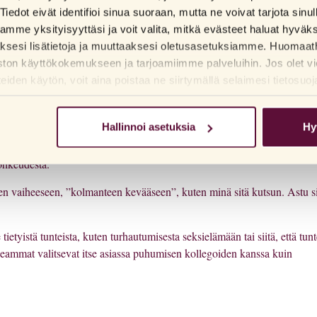
Tiedot eivät identifioi sinua suoraan, mutta ne voivat tarjota sinu
me yksityisyyttäsi ja voit valita, mitkä evästeet haluat hyväk
n tiedä, miten kehoni käyttäytyy”, Zeina sanoo ja korostaa vaihdevuosiin
aksesi lisätietoja ja muuttaaksesi oletusasetuksiamme. Huomaat
ston käyttökokemukseen ja tarjoamiimme palveluihin. Jos olet vi
den käytön, voit aina poistaa ne siirtymällä selaimesi tietosuoj
:n itsearviointitestin.
ESSA APUA VAIHDEVUOSIOIREISIIN
Hallinnoi asetuksia
Hy
puhua omasta vaihdevuosikokemuksestasi ja saada neuvoja tai kuulla ystäv
hkeudesta.
een vaiheeseen, ”kolmanteen kevääseen”, kuten minä sitä kutsun. Astu s
ietyistä tunteista, kuten turhautumisesta seksielämään tai siitä, että tun
eammat valitsevat itse asiassa puhumisen kollegoiden kanssa kuin