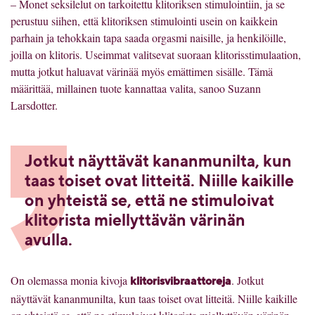
– Monet seksilelut on tarkoitettu klitoriksen stimulointiin, ja se
perustuu siihen, että klitoriksen stimulointi usein on kaikkein
parhain ja tehokkain tapa saada orgasmi naisille, ja henkilöille,
joilla on klitoris. Useimmat valitsevat suoraan klitorisstimulaation,
mutta jotkut haluavat värinää myös emättimen sisälle. Tämä
määrittää, millainen tuote kannattaa valita, sanoo Suzann
Larsdotter.
Jotkut näyttävät kananmunilta, kun
taas toiset ovat litteitä. Niille kaikille
on yhteistä se, että ne stimuloivat
klitorista miellyttävän värinän
avulla.
On olemassa monia kivoja
. Jotkut
klitorisvibraattoreja
näyttävät kananmunilta, kun taas toiset ovat litteitä. Niille kaikille