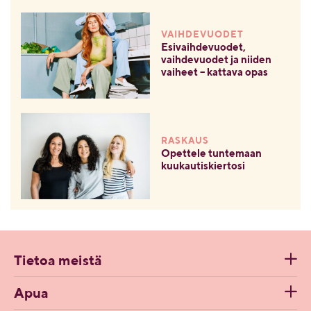
VAIHDEVUODET
Esivaihdevuodet,
vaihdevuodet ja niiden
vaiheet – kattava opas
RASKAUS
Opettele tuntemaan
kuukautiskiertosi
Tietoa meistä
Apua