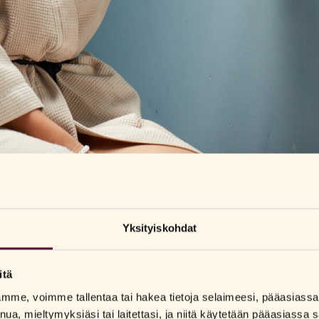
 minimoimiseksi, on syytä olla tarkka
intiimialueen ajelussa
.
ihtaa höylä usein, ja sheivata myötäkarvaan.
Yksityiskohdat
itä
tävää ja rauhoittavaa. On olemassa tuotteita, jotka on tehty
ihon
in, joten jos karvojen ajelemista haluaa tehdä jatkossakin, on todella
lamme, voimme tallentaa tai hakea tietoja selaimeesi, pääasias
ta tai muita iho-ongelmia, karvoja ei tulisi ajella ollenkaan. Tällöin karv
nua, mieltymyksiäsi tai laitettasi, ja niitä käytetään pääasiass