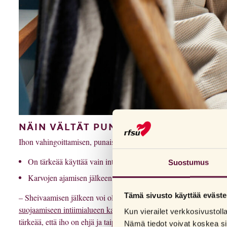
NÄIN VÄLTÄT PUNAISET PILKUT
Ihon vahingoittamisen, punaisten pilkkujen ja tulehdusten riskin
On tärkeää käyttää vain intimiialueelle tarkoitettua höylää, va
Suostumus
Karvojen ajamisen jälkeen on tärkeää suojata ja kosteuttaa iho.
Tämä sivusto käyttää eväste
– Sheivaamisen jälkeen voi olla hyvä levittää siihen jotakin viilen
suojaamiseen intiimialueen karvanpoiston jälkeen
. Iho kuivuu use
Kun vierailet verkkosivustol
tärkeää, että iho on ehjä ja taipuisa. Jos intiimialueella on kuivuut
Nämä tiedot voivat koskea si