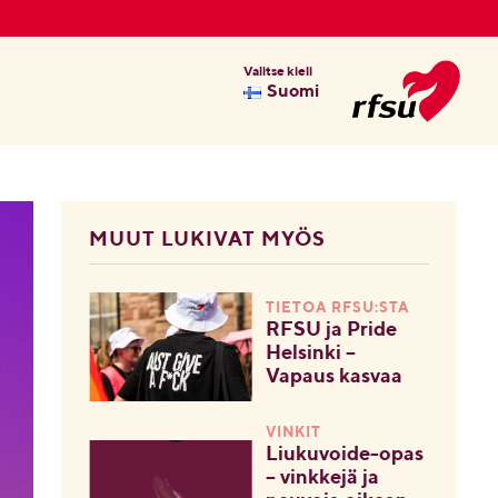
Valitse kieli
Suomi
MUUT LUKIVAT MYÖS
TIETOA RFSU:STA
RFSU ja Pride
Helsinki –
Vapaus kasvaa
VINKIT
Liukuvoide-opas
– vinkkejä ja