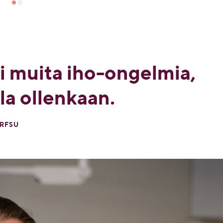
ai muita iho-ongelmia,
lla ollenkaan.
 RFSU