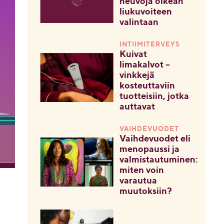
neuvoja oikean
liukuvoiteen
valintaan
INTIIMITERVEYS
Kuivat
limakalvot –
vinkkejä
kosteuttaviin
tuotteisiin, jotka
auttavat
VAIHDEVUODET
Vaihdevuodet eli
menopaussi ja
valmistautuminen:
miten voin
varautua
muutoksiin?