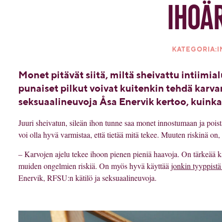
ihoä
KATEGORIA:IN
Monet pitävät siitä, miltä sheivattu intiimia
punaiset pilkut voivat kuitenkin tehdä karva
seksuaalineuvoja Åsa Enervik kertoo, kuinka
Juuri sheivatun, sileän ihon tunne saa monet innostumaan ja pois
voi olla hyvä varmistaa, että tietää mitä tekee. Muuten riskinä on,
– Karvojen ajelu tekee ihoon pienen pieniä haavoja. On tärkeää k
muiden ongelmien riskiä. On myös hyvä käyttää
jonkin tyyppistä 
Enervik, RFSU:n kätilö ja seksuaalineuvoja.