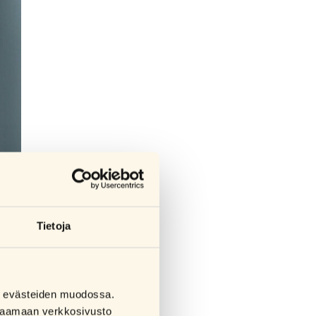
Tietoja
sa evästeiden muodossa.
ojen
a saamaan verkkosivusto