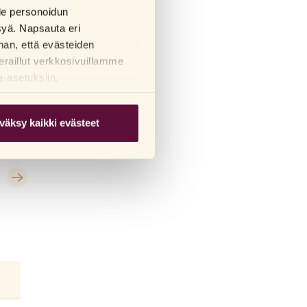
lle personoidun
syä. Napsauta eri
han, että evästeiden
eraillut verkkosivuillamme
a-asetuksiin.
väksy kaikki evästeet
RFSU
RFSU
Intim Between Shave Serum - hoitoseerumi karvanpoistojen välissä
Intim Shave Gel