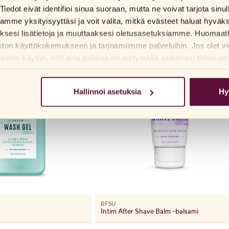
ä, jotka eivät vahingoita ihoa yhtä paljon, Åsa Enervik toteaa.
Tiedot eivät identifioi sinua suoraan, mutta ne voivat tarjota sinu
me yksityisyyttäsi ja voit valita, mitkä evästeet haluat hyväk
aksesi lisätietoja ja muuttaaksesi oletusasetuksiamme. Huomaat
ston käyttökokemukseen ja tarjoamiimme palveluihin. Jos olet vi
den käytön, voit aina poistaa ne siirtymällä selaimesi tietosuoj
Hallinnoi asetuksia
Hy
RFSU
Intim After Shave Balm -balsami