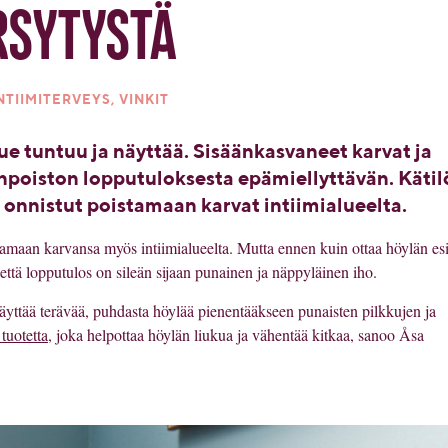
rsytystä
TIIMITERVEYS, VINKIT
lue tuntuu ja näyttää. Sisäänkasvaneet karvat ja
npoiston lopputuloksesta epämiellyttävän. Kätilö
 onnistut poistamaan karvat intiimialueelta.
tamaan karvansa myös intiimialueelta. Mutta ennen kuin ottaa höylän esi
 että lopputulos on sileän sijaan punainen ja näppyläinen iho.
äyttää terävää, puhdasta höylää pienentääkseen punaisten pilkkujen ja
tuotetta
, joka helpottaa höylän liukua ja vähentää kitkaa, sanoo Åsa