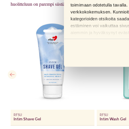
huolitteluun on parempi siistiä ne joko leikkaamalla tai trimmerill
toimimaan odotetulla tavalla. 
verkkokokemuksen. Kunnioitam
kategorioiden otsikoita saad
estäminen voi vaikuttaa sivu
aiemmin ja hyväksynyt evästei
RFSU
RFSU
Intim Between Shave Serum - hoitoseerumi karvanpoistojen välissä
Intim Shave Gel
Intim Wash Gel