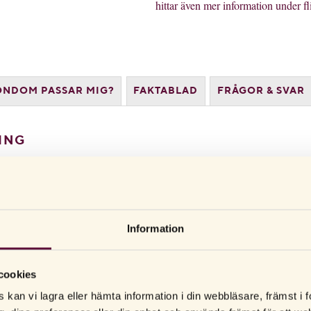
hittar även mer information under fl
ONDOM PASSAR MIG?
FAKTABLAD
FRÅGOR & SVAR
ING
ser.
de, knottriga och släta kondomer.
ner som är överkänsliga för latex.
Information
cookies
.
 kan vi lagra eller hämta information i din webbläsare, främst i
atten- eller silikonbaserat glidmedel.