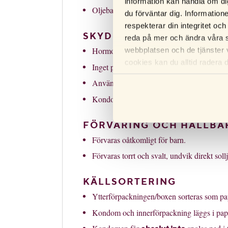
information kan handla om di
Oljebaserade produkter (t.ex. barnolja, va
du förväntar dig. Information
respekterar din integritet och
SKYDD OCH ANVÄNDNING
reda på mer och ändra våra s
Hormonfritt preventivmedel.
webbplatsen och de tjänster 
cookies kan du alltid radera 
Inget preventivmedel är 100% säkert.
Används för skyddat sex (vaginalt, analt, or
Kondom är det enda preventivmedlet som s
FÖRVARING OCH HÅLLBA
Förvaras oåtkomligt för barn.
Förvaras torrt och svalt, undvik direkt sollj
KÄLLSORTERING
Ytterförpackningen/boxen sorteras som pa
Kondom och innerförpackning läggs i papp