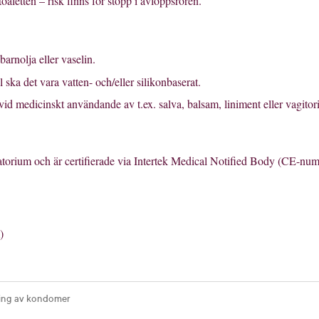
oaletten – risk finns för stopp i avloppsrören.
arnolja eller vaselin.
ka det vara vatten- och/eller silikonbaserat.
id medicinskt användande av t.ex. salva, balsam, liniment eller vagitori
torium och är certifierade via Intertek Medical Notified Body (CE-numm
)
ning av kondomer