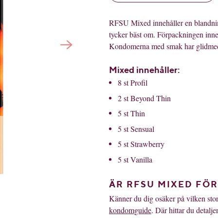
RFSU Mixed innehåller en blandnin
tycker bäst om. Förpackningen inne
Kondomerna med smak har glidme
Mixed innehåller:
8 st Profil
2 st Beyond Thin
5 st Thin
5 st Sensual
5 st Strawberry
5 st Vanilla
ÄR RFSU MIXED FÖR
Känner du dig osäker på vilken stor
kondomguide
. Där hittar du detal