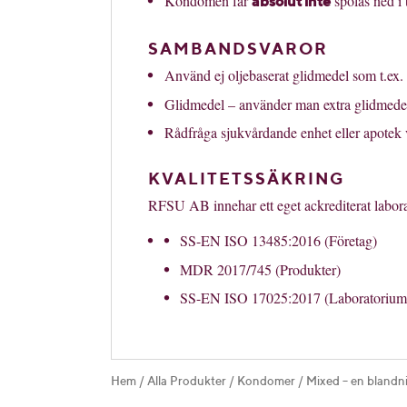
Kondomen får
spolas ned i t
absolut inte
SAMBANDSVAROR
Använd ej oljebaserat glidmedel som t.ex. b
Glidmedel – använder man extra glidmedel s
Rådfråga sjukvårdande enhet eller apotek v
KVALITETSSÄKRING
RFSU AB innehar ett eget ackrediterat labora
SS-EN ISO 13485:2016 (Företag)
MDR 2017/745 (Produkter)
SS-EN ISO 17025:2017 (Laboratorium
Hem
/
Alla Produkter
/
Kondomer
/
Mixed – en bland