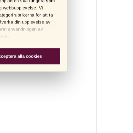
webbplatsen ska fungera som
lig webbupplevelse. Vi
tegorirubrikerna för att ta
åverka din upplevelse av
terat användningen av
sare.
ceptera alla cookies