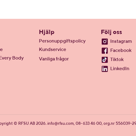
Hjälp
Följ oss
Personuppgiftspolicy
Instagram
te
Kundservice
Facebook
Every Body
Vanliga frågor
Tiktok
LinkedIn
pyright © RFSU AB 2026.
info@rfsu.com
, 08-633 46 00, org.nr 556039-2