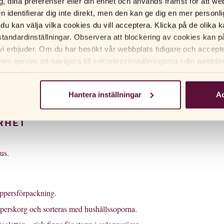
g, dina preferenser eller din enhet och används främst för att 
selin och vissa pessar) kan skada kondomen.
en identifierar dig inte direkt, men den kan ge dig en mer person
 du kan välja vilka cookies du vill acceptera. Klicka på de olika ka
tandardinställningar. Observera att blockering av cookies kan p
vi erbjuder. Om du har besökt vår webbplats tidigare och accep
dem genom att navigera till sekretessinställningarna i din webblä
alt) eller för att undvika fläckar m.m.
Hantera inställningar
Ac
kyddar mot både graviditet och sexuellt överförbara könssjukdomar.
RHET
us.
ppersförpackning.
erskorg och sorteras med hushållssoporna.