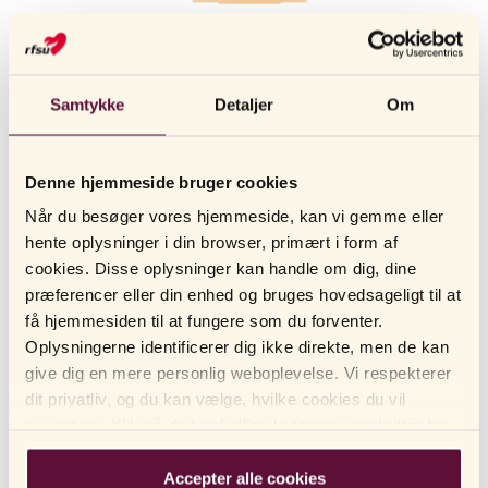
RFSU
Mixed – en blanding af kondomer
Samtykke
Detaljer
Om
BLANDEDE KONDOMFAVORITTER FOR VARIATION
RFSU Mixed indeholder en blanding af forskellige kondomer, der
Denne hjemmeside bruger cookies
gør det muligt at teste, hvilket man bedst kan lide. Pakken
indeholder kondomer med smag, varierende former og tykkelse.
Når du besøger vores hjemmeside, kan vi gemme eller
Kondomerne med smag har glidecreme med aroma. Fås i pakker
hente oplysninger i din browser, primært i form af
VISA MER
med 30 stk.
cookies. Disse oplysninger kan handle om dig, dine
præferencer eller din enhed og bruges hovedsageligt til at
Mixed indeholder:
få hjemmesiden til at fungere som du forventer.
LÆS MERE
8 stk Profil
Oplysningerne identificerer dig ikke direkte, men de kan
ANVENDELSE
2 stk Beyond Thin
give dig en mere personlig weboplevelse. Vi respekterer
HVILKET KONDOM PASSER TIL MIG?
dit privatliv, og du kan vælge, hvilke cookies du vil
5 stk Thin
acceptere. Klik på de forskellige kategorioverskrifter for
FAKTABLAD
5 stk Sensual
at finde ud af mere og ændre vores standardindstillinger.
SPØRGSMÅL OG SVAR
5 stk Strawberry
Bemærk venligst, at blokering af cookies kan påvirke din
Accepter alle cookies