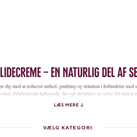
lidecreme – en naturlig del af s
e dig med at reducere tørhed, gnidning og irritation i forbindelse med s
 mere dybdegående købsguide, der gør det lettere at vælge det rigtige p
 også bidrage til øget lyst, nysgerrighed og udforskning – det skal gan
LÆS MERE
UDEN TØRHED OG IRRITATION
VÆLG KATEGORI:
id være forbundet med lyst og en dejlig følelse. Samtidig kan tørre slim