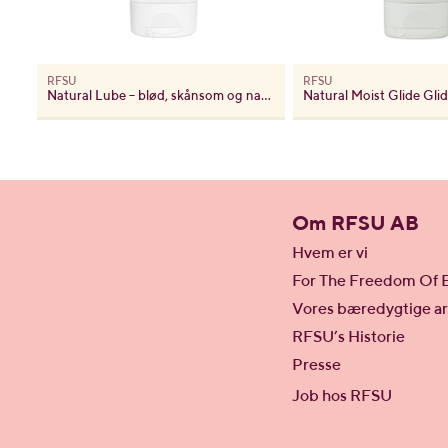
RFSU
RFSU
Natural Lube – blød, skånsom og naturlig glidecreme
Natural Moist Glide Gli
Om RFSU AB
Hvem er vi
For The Freedom Of 
Vores bæredygtige a
RFSU’s Historie
Presse
Job hos RFSU