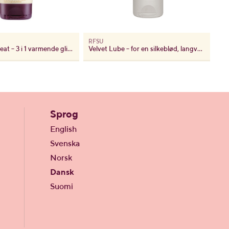
RFSU
Turn up the Heat – 3 i 1 varmende glidecreme
Velvet Lube – for en silkeblød, langvarig følelse
Sprog
English
Svenska
Norsk
Dansk
Suomi