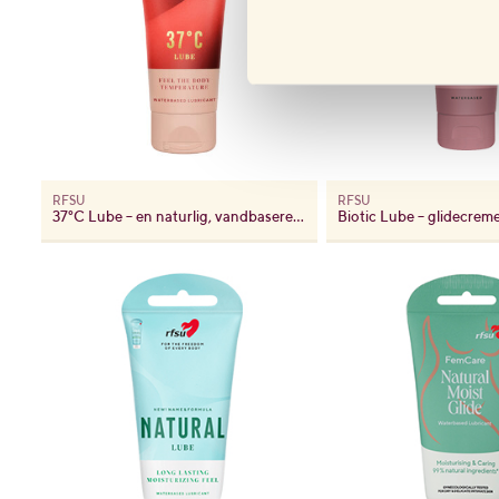
RFSU
RFSU
37°C Lube – en naturlig, vandbaseret glidecreme