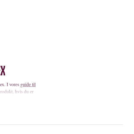
ex
ex. I vores
guide til
rodukt, hvis du er
ske enkelt gøre nydelsen
hinder gøre oplevelsen