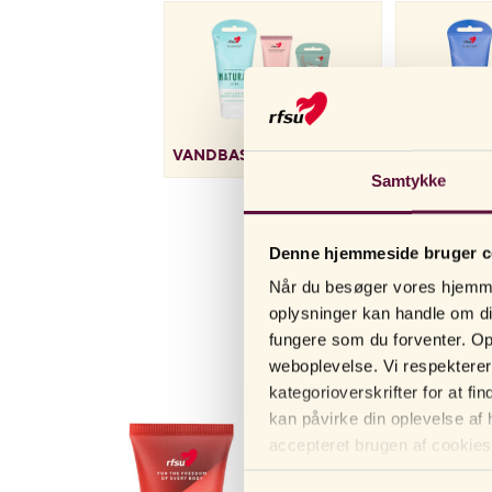
ubehagelig eller endda 
brugen af sexlegetøj bl
en skånsom hydrering til
HVILKE TYPE
Sex kan nogle gange føl
VANDBASERET GLIDECREME
SILIKONEB
består af glidecremer, d
Samtykke
vælge en glidecreme med 
muligt.
Denne hjemmeside bruger c
Til dig som vil have et b
Når du besøger vores hjemmes
foretrækker en mere luks
oplysninger kan handle om dig
silikonebaseret glidecre
fungere som du forventer. Opl
weboplevelse. Vi respekterer d
FIND DEN RI
kategorioverskrifter for at f
Hvis du er i overgangsa
kan påvirke din oplevelse af
er specielt udviklet til
accepteret brugen af ​​cookies,
velkommen til at udfors