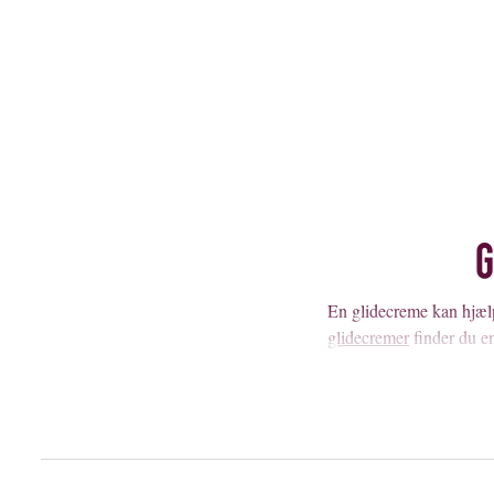
G
En glidecreme kan hjælp
glidecremer
finder du en
usikker. Glidecreme kan
endnu mere skøn.
DEJLIG SEX 
Intime øjeblikke bør alt