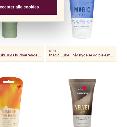
ccepter alle cookies
RFSU
Glow Lube – luksuriøs hudnærende glidecreme
Magic Lube – når nydelse og pleje mødes