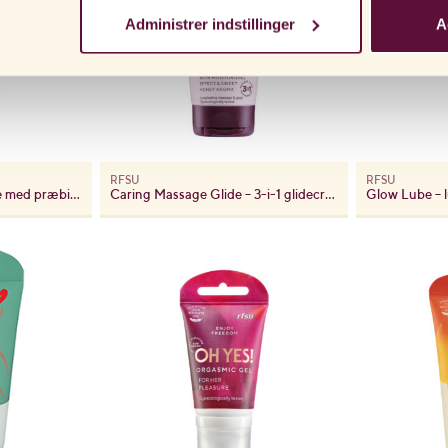
Administrer indstillinger
A
RFSU
RFSU
Biotic Lube – glidecreme med præbiotika og aloe vera
Caring Massage Glide – 3-i-1 glidecreme