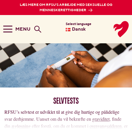
LÆS MERE OM RFSU'S ARBEJDE MED SEKSUELLE OG
MENNESKERETTIGHEDER
Select language
MENU
Dansk
Selvtests
RFSU’s selvtest er udviklet til at give dig hurtige og pålidelige
svar derhjemme. Uanset om du vil bekræfte en
graviditet
, finde
din
ægløsning
eller forstå, om du er kommet i
overgangsalderen
, er