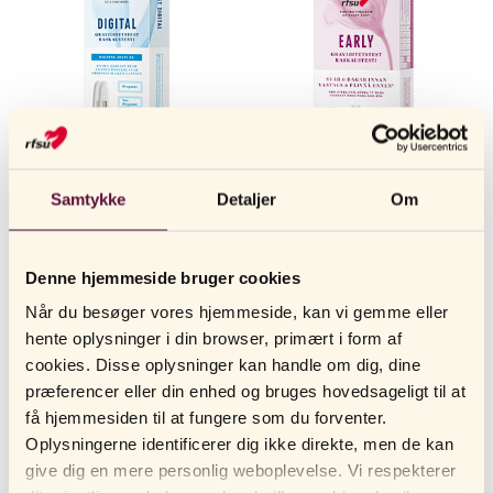
at ægløsningen nærmer sig.
RFSU’s ægløsningstests
er velegnede
både til dig, der ønsker at blive gravid hurtigt, og til dig, der vil
forstå din cyklus bedre. Testen er enkel at bruge og hjælper dig
med at identificere dine mest frugtbare dage.
OVERGANGSALDERSTEST
Overgangsalderen kan påvirke både krop og humør, og det er ikke
altid let at vide, hvornår processen begynder.
RFSU’s
Samtykke
Detaljer
Om
RFSU
Digital graviditetstest
RFSU
Early – tidligt graviditetstest
overgangsaldertest
måler FSH (follikelstimulerende hormon) i
urinen, som stiger i forbindelse med perimenopausen og
menopausen. Med en simpel hjemmetest får du en første
Denne hjemmeside bruger cookies
indikation. Kombinerer du den med
RFSU’s digitale
Når du besøger vores hjemmeside, kan vi gemme eller
selvvurderingstest
, får du et tydeligere billede af, hvor i
hente oplysninger i din browser, primært i form af
overgangsalderen du befinder dig.
cookies. Disse oplysninger kan handle om dig, dine
præferencer eller din enhed og bruges hovedsageligt til at
Herunder finder du alle RFSU’s selvtest.
få hjemmesiden til at fungere som du forventer.
Oplysningerne identificerer dig ikke direkte, men de kan
give dig en mere personlig weboplevelse. Vi respekterer