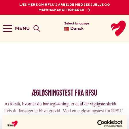
LÆS MERE OM RFSU'S ARBEJDE MED SEKSUELLE OG
MENNESKERETTIGHEDER
Select language
MENU
Dansk
Ægløsningstest fra RFSU
At forstå, hvornår du har ægløsning, er et af de vigtigste skridt,
hvis du forsøger at blive gravid. Med en ægløsningstest fra RFSU
kan du hurtigt og nemt få et pålideligt svar på, hvornår i din
menstruationscyklus du er mest frugtbar. Ægløsningstesten er nem
LÆS MERE