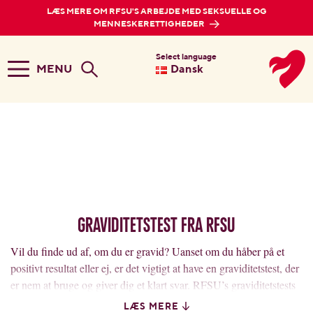
LÆS MERE OM RFSU'S ARBEJDE MED SEKSUELLE OG
MENNESKERETTIGHEDER
Select language
MENU
Dansk
Graviditetstest fra RFSU
Vil du finde ud af, om du er gravid? Uanset om du håber på et
positivt resultat eller ej, er det vigtigt at have en graviditetstest, der
er nem at bruge og giver dig et klart svar. RFSU’s graviditetstests
er designet til at give dig et hurtigt og pålideligt resultat lige
LÆS MERE