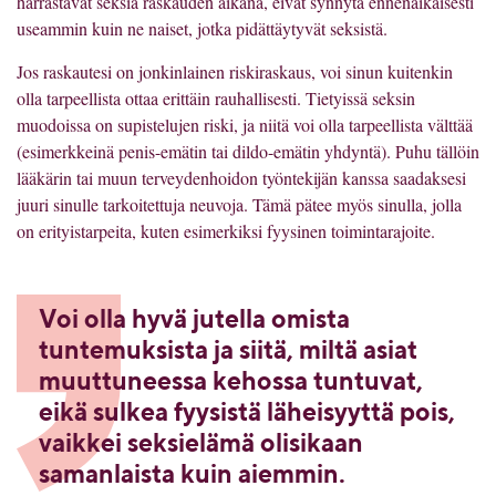
harrastavat seksiä raskauden aikana, eivät synnytä ennenaikaisesti
useammin kuin ne naiset, jotka pidättäytyvät seksistä.
Jos raskautesi on jonkinlainen riskiraskaus, voi sinun kuitenkin
olla tarpeellista ottaa erittäin rauhallisesti. Tietyissä seksin
muodoissa on supistelujen riski, ja niitä voi olla tarpeellista välttää
(esimerkkeinä penis-emätin tai dildo-emätin yhdyntä). Puhu tällöin
lääkärin tai muun terveydenhoidon työntekijän kanssa saadaksesi
juuri sinulle tarkoitettuja neuvoja. Tämä pätee myös sinulla, jolla
on erityistarpeita, kuten esimerkiksi fyysinen toimintarajoite.
Voi olla hyvä jutella omista
tuntemuksista ja siitä, miltä asiat
muuttuneessa kehossa tuntuvat,
eikä sulkea fyysistä läheisyyttä pois,
vaikkei seksielämä olisikaan
samanlaista kuin aiemmin.