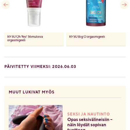
RFSU
Oh Yes! Stimuloiva
RFSU
Big O orgasmigeeli
orgasmigeeli
PÄIVITETTY VIIMEKSI: 2026.06.03
MUUT LUKIVAT MYÖS
SEKSI JA NAUTINTO
Opas seksivälineisiin –
näin löydät sopivan