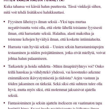
MITEN VAALIA HALUN TUNNETTA?
Kuka tahansa voi kärsiä halun puutteesta. Tässä vinkkejä siihen,
mitä voit tehdä lisätäksesi halukkuuttasi.
Fyysinen läheisyys ilman seksiä –Yksi tapa murtaa
negatiivisuutta voisi olla, että olette lähellä toisianne fyysisesti
ilman, että harrastatte seksiä. Halailua, alasti makoilua ja
toistenne kehojen hyväilyä ilman, että koskette intiimialueita.
Harrasta vain hyvää seksiä – Uusien seksin harrastamistapojen
testaaminen ja niiden poisjättäminen, jotka eivät miellytä, voivat
johtaa halun palaamiseen.
Tarkastele ja hoida suhdetta –Miten ilmapiiri/yhteys voi? Onko
teillä hauskaa ja viihdyttekö yhdessä, vai koostuuko arkenne
enimmäkseen ikävystymisestä ja riidoista? Arjen vastuun ja
töiden jakaminen on tärkeää. Sekä siksi että suhteen tulee olla
hyvä, mutta myös siksi, että molemmat jaksaisivat ajatella
seksiä.
Fantasioiminen ja seksin ajattelu itsekseen on vaatimaton tapa
herättää himo. Se voi luoda positiivisuutta ja kiihottaa ilman,