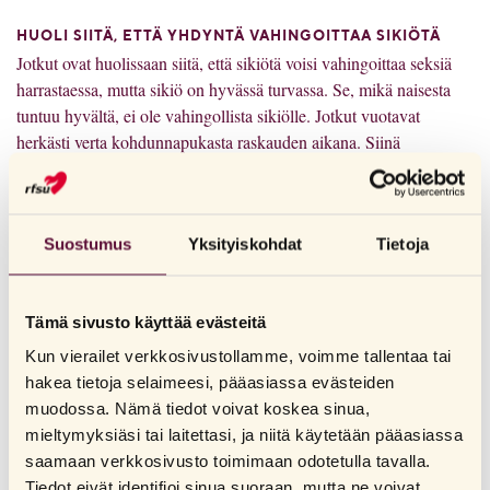
HUOLI SIITÄ, ETTÄ YHDYNTÄ VAHINGOITTAA SIKIÖTÄ
Jotkut ovat huolissaan siitä, että sikiötä voisi vahingoittaa seksiä
harrastaessa, mutta sikiö on hyvässä turvassa. Se, mikä naisesta
tuntuu hyvältä, ei ole vahingollista sikiölle. Jotkut vuotavat
herkästi verta kohdunnapukasta raskauden aikana. Siinä
tapauksessa ei ole epätavallista, että voi seksin jälkeen vuotaa
hieman verta. Se ei ole myöskään haitallista sikiölle eikä äidille.
Voi olla hyvä jutella omista tuntemuksista ja siitä, miltä asiat
Suostumus
Yksityiskohdat
Tietoja
muuttuneessa kehossa tuntuvat, eikä sulkea fyysistä läheisyyttä
pois, vaikkei seksielämä olisikaan samanlaista kuin aiemmin. Sillä
vaikkei seksin harrastaminen olekaan fyysisesti haitallista,
Tämä sivusto käyttää evästeitä
saattavat sekä nainen että mahdollinen kumppani kokea seksin
Kun vierailet verkkosivustollamme, voimme tallentaa tai
harrastamisen psyykkisesti rasittavaksi raskauden aikana. Jos
hakea tietoja selaimeesi, pääasiassa evästeiden
jompikumpi teistä ei halua, ei teidän tietenkään tule harrastaa
muodossa. Nämä tiedot voivat koskea sinua,
seksiä.
mieltymyksiäsi tai laitettasi, ja niitä käytetään pääasiassa
saamaan verkkosivusto toimimaan odotetulla tavalla.
ORGASMI RASKAUDEN AIKANA
Tiedot eivät identifioi sinua suoraan, mutta ne voivat