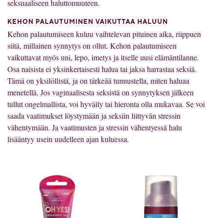
seksuaaliseen haluttomuuteen.
KEHON PALAUTUMINEN VAIKUTTAA HALUUN
Kehon palautumiseen kuluu vaihtelevan pituinen aika, riippuen
siitä, millainen synnytys on ollut. Kehon palautumiseen
vaikuttavat myös uni, lepo, imetys ja itselle uusi elämäntilanne.
Osa naisista ei yksinkertaisesti halua tai jaksa harrastaa seksiä.
Tämä on yksilöllistä, ja on tärkeää tunnustella, miten haluaa
menetellä. Jos vaginaalisesta seksistä on synnytyksen jälkeen
tullut ongelmallista, voi hyväily tai hieronta olla mukavaa. Se voi
saada vaatimukset löystymään ja seksiin liittyvän stressin
vähentymään. Ja vaatimusten ja stressin vähentyessä halu
lisääntyy usein uudelleen ajan kuluessa.