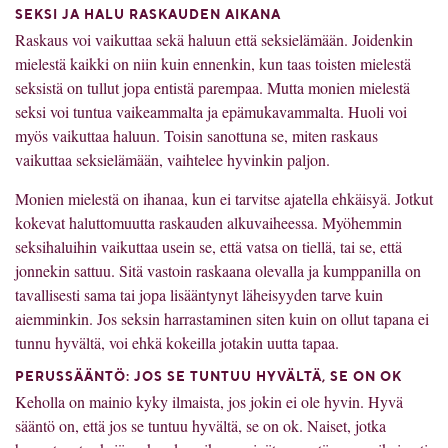
SEKSI JA HALU RASKAUDEN AIKANA
Raskaus voi vaikuttaa sekä haluun että seksielämään. Joidenkin
mielestä kaikki on niin kuin ennenkin, kun taas toisten mielestä
seksistä on tullut jopa entistä parempaa. Mutta monien mielestä
seksi voi tuntua vaikeammalta ja epämukavammalta. Huoli voi
myös vaikuttaa haluun. Toisin sanottuna se, miten raskaus
vaikuttaa seksielämään, vaihtelee hyvinkin paljon.
Monien mielestä on ihanaa, kun ei tarvitse ajatella ehkäisyä. Jotkut
kokevat haluttomuutta raskauden alkuvaiheessa. Myöhemmin
seksihaluihin vaikuttaa usein se, että vatsa on tiellä, tai se, että
jonnekin sattuu. Sitä vastoin raskaana olevalla ja kumppanilla on
tavallisesti sama tai jopa lisääntynyt läheisyyden tarve kuin
aiemminkin. Jos seksin harrastaminen siten kuin on ollut tapana ei
tunnu hyvältä, voi ehkä kokeilla jotakin uutta tapaa.
PERUSSÄÄNTÖ: JOS SE TUNTUU HYVÄLTÄ, SE ON OK
Keholla on mainio kyky ilmaista, jos jokin ei ole hyvin. Hyvä
sääntö on, että jos se tuntuu hyvältä, se on ok. Naiset, jotka