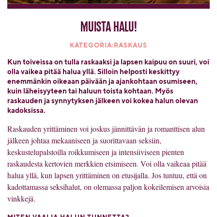
Muista halu!
KATEGORIA:RASKAUS
Kun toiveissa on tulla raskaaksi ja lapsen kaipuu on suuri, voi
olla vaikea pitää halua yllä. Silloin helposti keskittyy
enemmänkin oikeaan päivään ja ajankohtaan osumiseen,
kuin läheisyyteen tai haluun toista kohtaan. Myös
raskauden ja synnytyksen jälkeen voi kokea halun olevan
kadoksissa.
Raskauden yrittäminen voi joskus jännittävän ja romanttisen alun
jälkeen johtaa mekaaniseen ja suorittavaan seksiin,
keskustelupalstoilla roikkumiseen ja intensiiviseen pienten
raskaudesta kertovien merkkien etsimiseen. Voi olla vaikeaa pitää
halua yllä, kun lapsen yrittäminen on etusijalla. Jos tuntuu, että on
kadottamassa seksihalut, on olemassa paljon kokeilemisen arvoisia
vinkkejä.