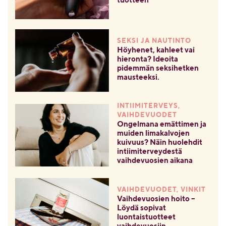
tuotteen
SEKSI JA NAUTINTO
Höyhenet, kahleet vai
hieronta? Ideoita
pidemmän seksihetken
mausteeksi.
INTIIMITERVEYS,
VAIHDEVUODET
Ongelmana emättimen ja
muiden limakalvojen
kuivuus? Näin huolehdit
intiimiterveydestä
vaihdevuosien aikana
VAIHDEVUODET, VINKIT
Vaihdevuosien hoito –
Löydä sopivat
luontaistuotteet