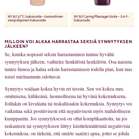
RFSU
37°C liukuvoide – luonnollinen
RFSU
Caring Massage Glide – 3 in 1-
vesipohjainen liukuvoide
liukuvoide
MILLOIN VOI ALKAA HARRASTAA SEKSIÄ SYNNYTYKSEN
JÄLKEEN?
Se, kuinka nopeasti seksin harrastaminen tuntuu hyvältä
synnytyksen jälkeen, vaihtelee henkilöstä henkilöön. Osa naisista
tuntee himoa ja halua seksin harrastamiseen todella pian, kun taas
toiset mieluummin odottavat.
Synnytys voidaan kokea hyvin eri tavoin. Sen voi kokea mm.
omituisena, kiihkeänä, luonnollisena tai hyvänä kokemuksena.
Joillakin on kivuliaita tai tuskallisiakin kokemuksia. Synnytys voi
vaikuttaa sekä positiivisesti että negatiivisesti myös mahdolliseen
kumppaniin. Jos synnytyksessä on ollut komplikaatioita, tai jos
raskauteen tai synnytykseen liittyy käsittelemättömiä negatiivisia
kokemuksia, on tärkeää, että sinä/te saat(te) apua, jottei se johda