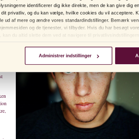
g,
ysningerne identificerer dig ikke direkte, men de kan give dig e
it privatliv, og du kan vælge, hvilke cookies du vil acceptere. Kl
lse
inde ud af mere og ændre vores standardindstillinger. Bemærk venl
 hjemmesiden og de tjenester, vi tilbyder. Hvis du har besøgt vo
 kan du altid slette dem ved at navigere til privatlivsindstillinger
lt
ed i
ver
Administrer indstillinger
A
st
sken
tion
kre,