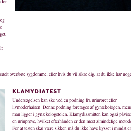
 for
 og
ge
get,
lt
uelt overførte sygdomme, eller hvis du vil sikre dig, at du ikke har nog
KLAMYDIATEST
Undersøgelsen kan ske ved en podning fra urinrøret eller
livmoderhalsen. Denne podning foretages af gynækologen, men
man ligger i gynækologstolen. Klamydiasmitten kan også påvise
en urinprøve, hvilket efterhånden er den mest almindelige metod
For at testen skal være sikker, må du ikke have kysset i mindst e