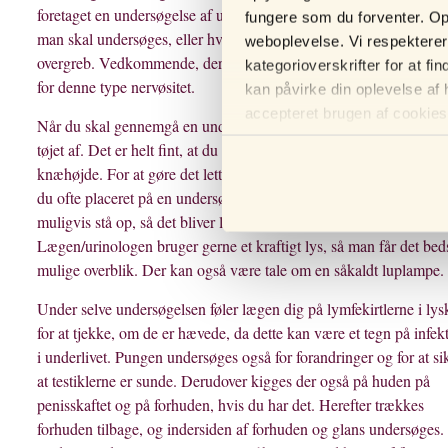
foretaget en undersøgelse af underlivet, især hvis det er første gan
fungere som du forventer. Opl
man skal undersøges, eller hvis man skal undersøges efter et
weboplevelse. Vi respekterer d
overgreb. Vedkommende, der undersøger dig, har dog stor forståe
kategorioverskrifter for at f
for denne type nervøsitet.
kan påvirke din oplevelse af
accepteret brugen af ​​cookies,
Når du skal gennemgå en undersøgelse, behøver du ikke at tage a
tøjet af. Det er helt fint, at du trækker bukser og underbukserne n
knæhøjde. For at gøre det lettere for den, som undersøger dig, bli
du ofte placeret på en undersøgelsesbriks. Af og til skal du dog
muligvis stå op, så det bliver lettere at undersøge dine testikler.
Lægen/urinologen bruger gerne et kraftigt lys, så man får det bed
mulige overblik. Der kan også være tale om en såkaldt luplampe.
Under selve undersøgelsen føler lægen dig på lymfekirtlerne i ly
for at tjekke, om de er hævede, da dette kan være et tegn på infek
i underlivet. Pungen undersøges også for forandringer og for at si
at testiklerne er sunde. Derudover kigges der også på huden på
penisskaftet og på forhuden, hvis du har det. Herefter trækkes
forhuden tilbage, og indersiden af forhuden og glans undersøges.