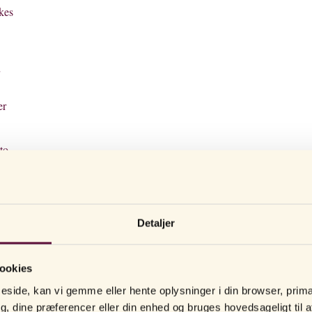
kes
er
to
d
es
s.
Detaljer
ookies
ide, kan vi gemme eller hente oplysninger i din browser, primæ
, dine præferencer eller din enhed og bruges hovedsageligt til a