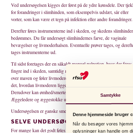
Ved undersøgelsen kigges der først på de ydre kønsdele. Der tjek
for forandringer i slimhinden, som eksempelvis udslæt, sår eller
vorter, som kan være et tegn på infektion eller andre forandringer.
Derefter føres instrumenterne ind i skeden, og skedens slimhinder
bedømmes. Du får undersøgt slimhindernes farve, de vaginale
bevægelser og livmoderhalsen. Eventuelle prøver tages, og dereft
tages instrumenterne ud.
Til sidst foretages der en såkaldt manuel palpation, hvor der føres 
fingre ind i skeden, samtidig med at gynækologen holder en hån
over maven og føler livmoderen mellem hænderne. Her undersøg
det, hvordan livmoderen ligger, ligesom dens størrelse kontrollere
Derudover kan ømhed/smerte og andre afvigelser opdages.
Samtykke
Æggeledere og æggestokke undersøges også på denne måde.
Undersøgelsen er ganske smertefri.
Denne hjemmeside bruger c
SELVE UNDERSØGELSEN
Når du besøger vores hjemmes
For mange kan det godt føles lidt blufærdigt og ubehageligt at få
oplysninger kan handle om dig