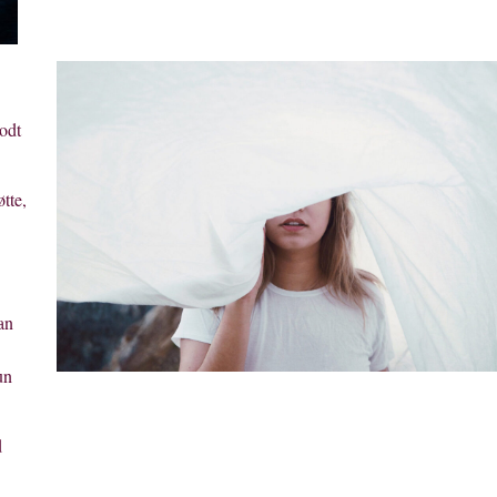
odt
tte,
an
un
d