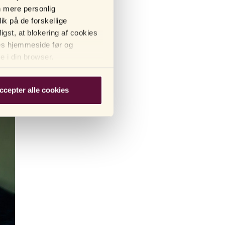
n mere personlig
ik på de forskellige
igst, at blokering af cookies
res hjemmeside før og
ne i din browser.
ccepter alle cookies