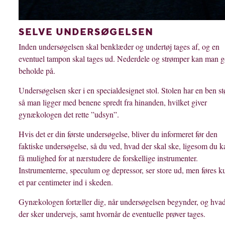
SELVE UNDERSØGELSEN
Inden undersøgelsen skal benklæder og undertøj tages af, og en
eventuel tampon skal tages ud. Nederdele og strømper kan man g
beholde på.
Undersøgelsen sker i en specialdesignet stol. Stolen har en ben stø
så man ligger med benene spredt fra hinanden, hvilket giver
gynækologen det rette ”udsyn”.
Hvis det er din første undersøgelse, bliver du informeret før den
faktiske undersøgelse, så du ved, hvad der skal ske, ligesom du k
få mulighed for at nærstudere de forskellige instrumenter.
Instrumenterne, speculum og depressor, ser store ud, men føres k
et par centimeter ind i skeden.
Gynækologen fortæller dig, når undersøgelsen begynder, og hva
der sker undervejs, samt hvornår de eventuelle prøver tages.