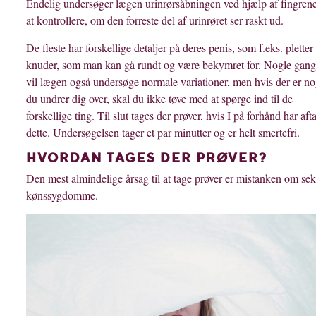
Endelig undersøger lægen urinrørsåbningen ved hjælp af fingrene
at kontrollere, om den forreste del af urinrøret ser raskt ud.
De fleste har forskellige detaljer på deres penis, som f.eks. pletter
knuder, som man kan gå rundt og være bekymret for. Nogle gan
vil lægen også undersøge normale variationer, men hvis der er no
du undrer dig over, skal du ikke tøve med at spørge ind til de
forskellige ting. Til slut tages der prøver, hvis I på forhånd har afta
dette. Undersøgelsen tager et par minutter og er helt smertefri.
HVORDAN TAGES DER PRØVER?
Den mest almindelige årsag til at tage prøver er mistanken om seks
kønssygdomme.