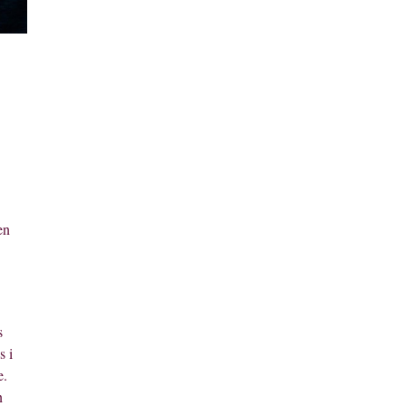
en
s
s i
e.
n