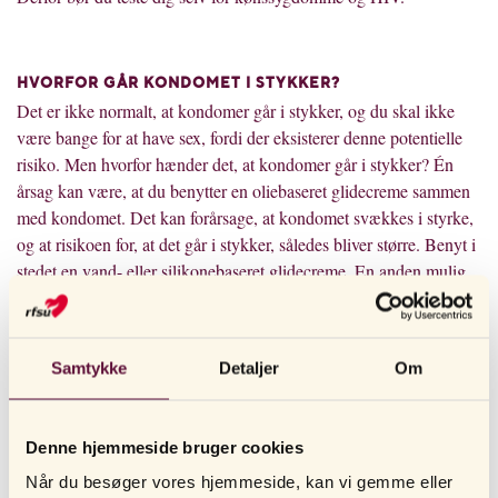
HVORFOR GÅR KONDOMET I STYKKER?
Det er ikke normalt, at kondomer går i stykker, og du skal ikke
være bange for at have sex, fordi der eksisterer denne potentielle
risiko. Men hvorfor hænder det, at kondomer går i stykker? Én
årsag kan være, at du benytter en oliebaseret glidecreme sammen
med kondomet. Det kan forårsage, at kondomet svækkes i styrke,
og at risikoen for, at det går i stykker, således bliver større. Benyt i
stedet en vand- eller silikonebaseret glidecreme. En anden mulig
årsag til, at kondomet går i stykker, er, at belastningen bliver for
stor. Dette kan ske, hvis det ikke ”glider godt nok” under samlejet.
Når kvinden bliver ophidset, bliver hun våd i skeden. Det kan
Samtykke
Detaljer
Om
kaldes for kroppens egen glidecreme. Hvis kvinden imidlertid ikke
er tilstrækkelig våd, opstår der en større modstand og friktion,
hvilket kan medføre, at kondomet sprækker. Udgangspunktet er, at
Denne hjemmeside bruger cookies
du ikke bør have samleje, hvis du ikke er våd nok, da det kan
Når du besøger vores hjemmeside, kan vi gemme eller