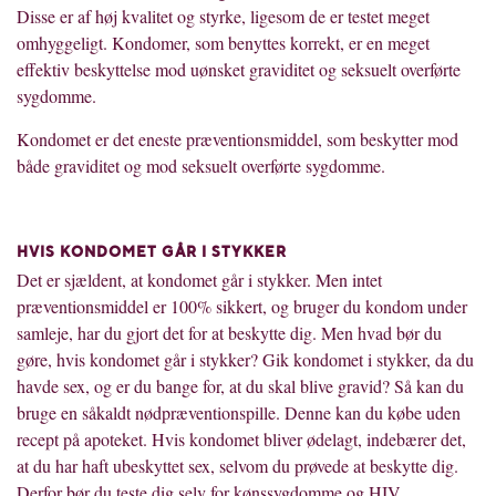
Disse er af høj kvalitet og styrke, ligesom de er testet meget
omhyggeligt. Kondomer, som benyttes korrekt, er en meget
effektiv beskyttelse mod uønsket graviditet og seksuelt overførte
sygdomme.
Kondomet er det eneste præventionsmiddel, som beskytter mod
både graviditet og mod seksuelt overførte sygdomme.
HVIS KONDOMET GÅR I STYKKER
Det er sjældent, at kondomet går i stykker. Men intet
præventionsmiddel er 100% sikkert, og bruger du kondom under
samleje, har du gjort det for at beskytte dig. Men hvad bør du
gøre, hvis kondomet går i stykker? Gik kondomet i stykker, da du
havde sex, og er du bange for, at du skal blive gravid? Så kan du
bruge en såkaldt nødpræventionspille. Denne kan du købe uden
recept på apoteket. Hvis kondomet bliver ødelagt, indebærer det,
at du har haft ubeskyttet sex, selvom du prøvede at beskytte dig.
Derfor bør du teste dig selv for kønssygdomme og HIV.