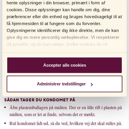
medføre skader i underlivet. Brug derfor lidt glidecreme, så det går
hente oplysninger i din browser, primært i form af
som smurt.
cookies. Disse oplysninger kan handle om dig, dine
præferencer eller din enhed og bruges hovedsageligt til at
Ved et analt samleje er det virkelig vigtigt at bruge meget
få hjemmesiden til at fungere som du forventer.
Der produceres nemlig ikke en ”naturlig”
glidecreme
!
Oplysningerne identificerer dig ikke direkte, men de kan
glidecreme. Analt samleje uden glidecreme indebærer en risiko
give dig en mere personlig weboplevelse. Vi respekterer
for, at kondomet går i stykker. Derudover vil mange synes, at det
dit privatliv, og du kan vælge, hvilke cookies du vil
føles dejligere med glidecreme.
acceptere. Klik på de forskellige kategorioverskrifter for
Kondomet kan også blive ødelagt af usædvanlig meget kønshår
at finde ud af mere og ændre vores standardindstillinger.
eller en skarp kønsbehåring samt hårstubbe, som kan lave et hul i
Bemærk venligst, at blokering af cookies kan påvirke din
Accepter alle cookies
kondomet. Her kan du barbere håret væk i området nær roden af
oplevelse af hjemmesiden og de tjenester, vi tilbyder.
penis og/eller rundt om skede-udmundingen.
Hvis du har besøgt vores hjemmeside før og accepteret
Administrer indstillinger
brugen af ​​cookies, kan du altid slette dem ved at
navigere til privatlivsindstillingerne i din browser.
SÅDAN TAGER DU KONDOMET PÅ
Åbn plastemballagen på midten. Der er en lille rift i plasten på
midten, som er let at finde, selvom det er mørkt.
Rul kondomet lidt ud, så du ved, hvilken vej det skal rulles på.