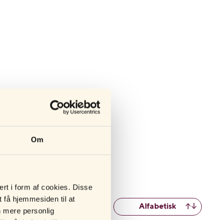
 sex. De kombinerer
Om
gge parter. Uanset om du
 disse varianter virkelig
rt i form af cookies. Disse
t få hjemmesiden til at
Alfabetisk
n mere personlig
on end et glat kondom.