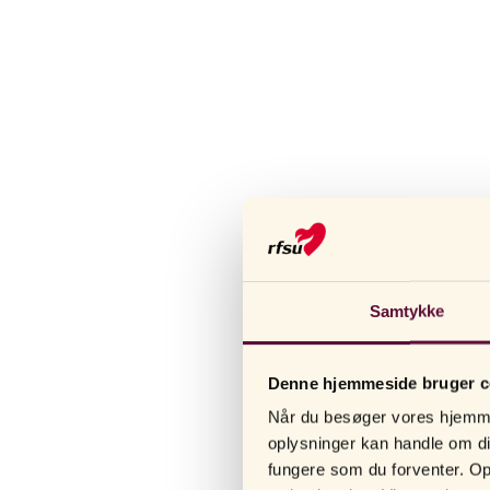
Noprede og rillede kond
Samtykke
sikker beskyttelse med t
er nysgerrig efter at prø
Denne hjemmeside bruger c
øge fornemmelsen og ny
Når du besøger vores hjemmes
NOPRET KON
oplysninger kan handle om dig
fungere som du forventer. Opl
Et nopret kondom er spec