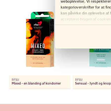
weboplevelse. Vi respekterer d
De små knopper og nogle
kategorioverskrifter for at f
intens. Dette kan føre 
kan påvirke din oplevelse af
populært valg for dem, 
accepteret brugen af ​​cookies,
KONDOMER M
Kondomer med knopper er
uønsket graviditet og s
områder og kan gøre sex
begge parter, hvilket gø
Sensual
, som har både k
RFSU
RFSU
Mixed – en blanding af kondomer
Sensual - tyndt og kno