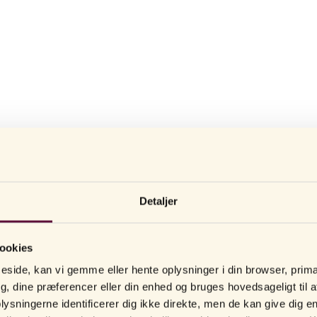
Knoprede kondomer
omer er lavet for at give en mere spændende og intens oplevelse under
Detaljer
eksturer som knopper og riller, hvilket kan gøre det mere dejligt for be
ve noget nyt eller allerede kan lide kondomer med lidt ekstra tekstur, kan
LÆS MERE
ookies
delsen.
ide, kan vi gemme eller hente oplysninger i din browser, primæ
DOM GIVER MERE FØLSOMHED
, dine præferencer eller din enhed og bruges hovedsageligt til a
ysningerne identificerer dig ikke direkte, men de kan give dig e
ielt designet til at give lidt ekstra stimulering ved at skabe mere frikti