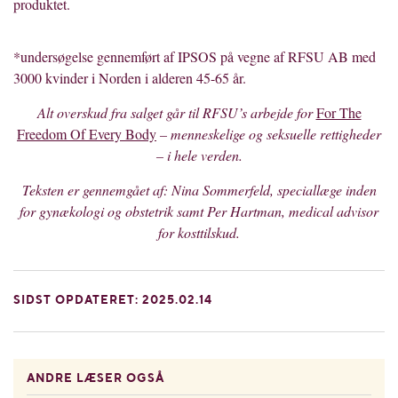
produktet.
*undersøgelse gennemført af IPSOS på vegne af RFSU AB med
3000 kvinder i Norden i alderen 45-65 år.
Alt overskud fra salget gå
r til RFSU
’s arbejde for
For The
Freedom Of Every Body
– menneskelige og seksuelle rettigheder
–
i hele verden.
Teksten er gennemgået af: Nina Sommerfeld, speciallæge inden
for gynæ
kologi og obstetrik samt Per Hartman, medical advisor
for kosttilskud.
SIDST OPDATERET: 2025.02.14
ANDRE LÆSER OGSÅ