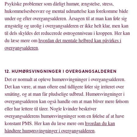
Psykiske problemer som dårligt humør, ængstelse, stress,
hukommelsesbesvær og mental udmattelse kan forekomme både
under og efter overgangsalderen. Årsagen til at man kan føle sig
ængstelig og urolig i overgangsalderen er ikke helt klar, men kan
til dels skyldes det reducerede østrogenniveau i kroppen. Her kan
du læse mere om
hvordan det mentale helbred kan påvirkes i
overgangsalderen
.
12. HUMØRSVINGNINGER I OVERGANGSALDEREN
Det er normalt at opleve humørsvingninger i overgangsalderen.
Det kan være, at man oftere end tidligere føler sig irriteret over
småting, og at man får pludselige udbrud. Humørsvingninger i
overgangsalderen kan også handle om at man bliver mere følsom
eller har lettere til tårer. Nogle kvinder beskriver
overgangsalderens humørsvingninger som en følelse af at have
konstant PMS. Her kan du læse mere om
hvordan du kan
håndtere humørsvingninger i overgangsalderen
.