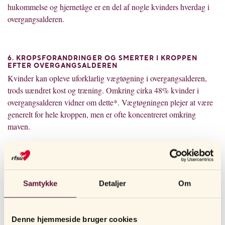
hukommelse og hjernetåge er en del af nogle kvinders hverdag i
overgangsalderen.
6. KROPSFORANDRINGER OG SMERTER I KROPPEN
EFTER OVERGANGSALDEREN
Kvinder kan opleve uforklarlig vægtøgning i overgangsalderen,
trods uændret kost og træning. Omkring cirka 48% kvinder i
overgangsalderen vidner om dette*. Vægtøgningen plejer at være
generelt for hele kroppen, men er ofte koncentreret omkring
maven.
Der er forskellige meninger om, hvorvidt kvinder virkelig får et
lavt stofskifte efter overgangsalderen. Nye studier tyder på, at
kvinder ikke får et lavere stofskifte, men at vægtøgningen mest
skyldes en ændret livsstil.
Samtykke
Detaljer
Om
Dette sker i kroppen i overgangsalderen
L
æ
s ogs
å
:
Denne hjemmeside bruger cookies