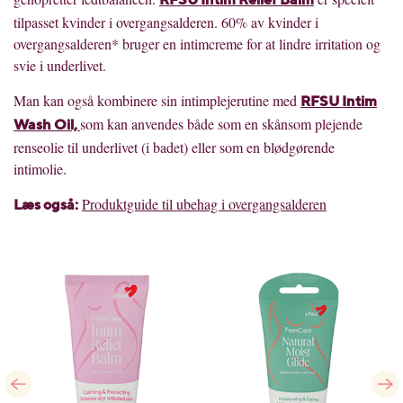
RFSU Intim Relief Balm
tilpasset kvinder i overgangsalderen. 60% av kvinder i
overgangsalderen* bruger en intimcreme for at lindre irritation og
svie i underlivet.
Man kan også kombinere sin intimplejerutine med
RFSU Intim
som kan anvendes både som en skånsom plejende
Wash Oil,
renseolie til underlivet (i badet) eller som en blødgørende
intimolie.
Produktguide til ubehag i overgangsalderen
L
æ
s ogs
å
: