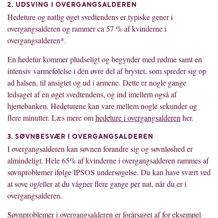
2. UDSVING I OVERGANGSALDEREN
Hedeture og natlig øget svedtendens er typiske gener i
overgangsalderen og rammer ca 57 % af kvinderne i
overgangsalderen*.
En hedetur kommer pludseligt og begynder med rødme samt en
intensiv varmefølelse i den øvre del af brystet, som spreder sig op
ad halsen, til ansigtet og ud i armene. Dette er nogle gange
ledsaget af en øget svedtendens, og ind imellem også af
hjertebanken. Hedeturene kan vare mellem nogle sekunder og
flere minutter. Læs mere om
hedeture i overgangsalderen
her.
3. SØVNBESVÆR I OVERGANGSALDEREN
I overgangsalderen kan søvnen forandre sig og søvnløshed er
almindeligt. Hele 65% af kvinderne i overgangsalderen rammes af
søvnproblemer ifølge IPSOS undersøgelse. Du kan have svært ved
at sove og/eller at du vågner flere gange per nat, når du er i
overgangsalderen.
Søvnproblemer i overgangsalderen er forårsaget af for eksempel