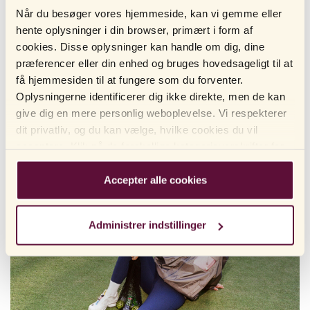
Når du besøger vores hjemmeside, kan vi gemme eller
7. LEDSMERTER I OVERGANGSALDEREN
hente oplysninger i din browser, primært i form af
Ledsmerter og stivhed er almindeligt forekommende symptomer i
cookies. Disse oplysninger kan handle om dig, dine
overgangsalderen. Det kan opstå smerter i alle led i kroppen, men
præferencer eller din enhed og bruges hovedsageligt til at
de mest almindelige er: knæ, hofter, hænder/fingre og ryg. I
få hjemmesiden til at fungere som du forventer.
forbindelse med muskel- og ledsmerter i overgangsalderen bliver
Oplysningerne identificerer dig ikke direkte, men de kan
det sværere at bygge muskler, og kvinder kan opleve, at de må
give dig en mere personlig weboplevelse. Vi respekterer
ændre måden de træner på. I overgangsalderen man kan også
dit privatliv, og du kan vælge, hvilke cookies du vil
opleve flere led- og musklersmerter efter træning end tidligere.
acceptere. Klik på de forskellige kategorioverskrifter for
at finde ud af mere og ændre vores standardindstillinger.
Bemærk venligst, at blokering af cookies kan påvirke din
Accepter alle cookies
oplevelse af hjemmesiden og de tjenester, vi tilbyder.
Hvis du har besøgt vores hjemmeside før og accepteret
Administrer indstillinger
brugen af ​​cookies, kan du altid slette dem ved at
navigere til privatlivsindstillingerne i din browser.