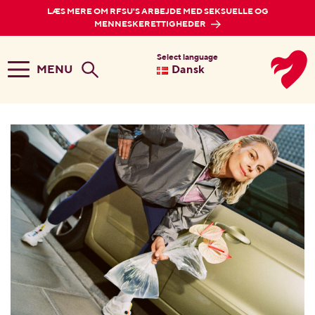
LÆS MERE OM RFSU'S ARBEJDE MED SEKSUELLE OG
MENNESKERETTIGHEDER
Select language
MENU
Dansk