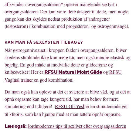
af kvinder i overgangsalderen* oplever manglende sexlyst i
overgangsalderen. Der kan være flere årsager til dette, men nogle
gange kan det skyldes nedsat produktion af androgener
(testosteron) i kombination med progesteron- og østrogenmangel.
KAN MAN FÅ SEXLYSTEN TILBAGE?
Når østrogenniveauet i kroppen falder i overgangsalderen, bliver
skedens slimhinde ikke kun mere tør, men også mindre elastisk og
bøjelig. En god måde at modvirke dette er glidecreme og
knibeøvelser! Her er
og
RFSU
RFSU Natural Moist Glide
Vaginal trainer
en god kombination.
Da man også kan opleve at det er sværere at blive våd, og at det at
opnå orgasme kan tage længere tid, har man behov for mere
stimulering end tidligere!
RFSU Oh Yes
er en stimulerende gel
!
til klitoris, som kan hjælpe med at man lettere opnår orgasme.
Jordmoderens tips til sexlivet efter overgangsalderen
L
æ
s ogs
å
: