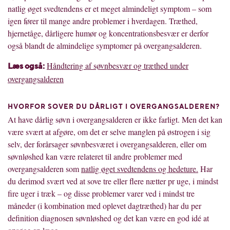
natlig øget svedtendens er et meget almindeligt symptom – som
igen fører til mange andre problemer i hverdagen. Træthed,
hjernetåge, dårligere humør og koncentrationsbesvær er derfor
også blandt de almindelige symptomer på overgangsalderen.
Håndtering af søvnbesvær og træthed under
L
æ
s ogs
å
:
overgangsalderen
HVORFOR SOVER DU DÅRLIGT I OVERGANGSALDEREN?
At have dårlig søvn i overgangsalderen er ikke farligt. Men det kan
være svært at afgøre, om det er selve manglen på østrogen i sig
selv, der forårsager søvnbesværet i overgangsalderen, eller om
søvnløshed kan være relateret til andre problemer med
overgangsalderen som
natlig øget svedtendens og hedeture.
Har
du derimod svært ved at sove tre eller flere nætter pr uge, i mindst
fire uger i træk – og disse problemer varer ved i mindst tre
måneder (i kombination med oplevet dagtræthed) har du per
definition diagnosen søvnløshed og det kan være en god idé at