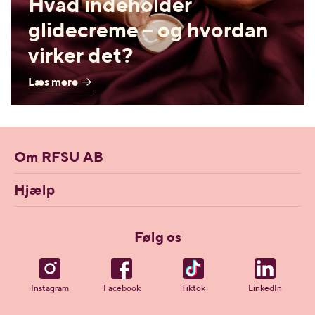
Hvad indeholder
glidecreme – og hvordan
virker det?
Læs mere
Om RFSU AB
Hjælp
Følg os
Instagram
Facebook
Tiktok
LinkedIn