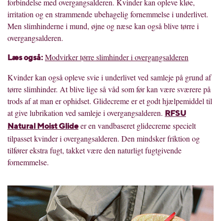
forbindelse med overgangsalderen. Kvinder kan opleve kløe,
irritation og en strammende ubehagelig fornemmelse i underlivet.
Men slimhinderne i mund, øjne og næse kan også blive tørre i
overgangsalderen.
Modvirker tørre slimhinder i overgangsalderen
L
æ
s ogs
å
:
Kvinder kan også opleve svie i underlivet ved samleje på grund af
tørre slimhinder. At blive lige så våd som før kan være sværere på
trods af at man er ophidset. Glidecreme er et godt hjælpemiddel til
at give lubrikation ved samleje i overgangsalderen.
RFSU
er en vandbaseret glidecreme specielt
Natural Moist Glide
tilpasset kvinder i overgangsalderen. Den mindsker friktion og
tilfører ekstra fugt, takket være den naturligt fugtgivende
fornemmelse.