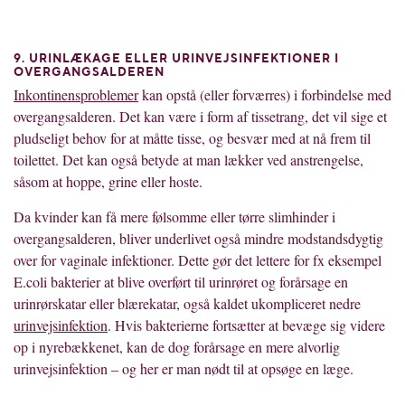
9. URINLÆKAGE ELLER URINVEJSINFEKTIONER I
OVERGANGSALDEREN
Inkontinensproblemer
kan opstå (eller forværres) i forbindelse med
overgangsalderen. Det kan være i form af tissetrang, det vil sige et
pludseligt behov for at måtte tisse, og besvær med at nå frem til
toilettet. Det kan også betyde at man lækker ved anstrengelse,
såsom at hoppe, grine eller hoste.
Da kvinder kan få mere følsomme eller tørre slimhinder i
overgangsalderen, bliver underlivet også mindre modstandsdygtig
over for vaginale infektioner. Dette gør det lettere for fx eksempel
E.coli bakterier at blive overført til urinrøret og forårsage en
urinrørskatar eller blærekatar, også kaldet ukompliceret nedre
urinvejsinfektion
. Hvis bakterierne fortsætter at bevæge sig videre
op i nyrebækkenet, kan de dog forårsage en mere alvorlig
urinvejsinfektion – og her er man nødt til at opsøge en læge.