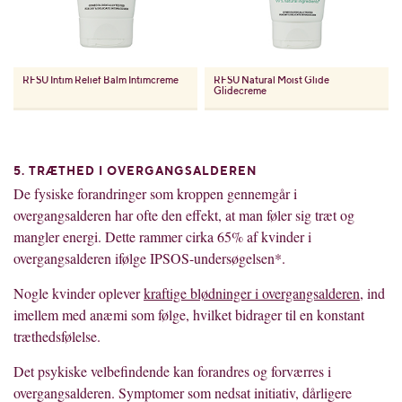
RFSU
Intim Relief Balm Intimcreme
RFSU
Natural Moist Glide
Glidecreme
5. TRÆTHED I OVERGANGSALDEREN
De fysiske forandringer som kroppen gennemgår i
overgangsalderen har ofte den effekt, at man føler sig træt og
mangler energi. Dette rammer cirka 65% af kvinder i
overgangsalderen ifølge IPSOS-undersøgelsen*.
Nogle kvinder oplever
kraftige blødninger i overgangsalderen
, ind
imellem med anæmi som følge, hvilket bidrager til en konstant
træthedsfølelse.
Det psykiske velbefindende kan forandres og forværres i
overgangsalderen. Symptomer som nedsat initiativ, dårligere