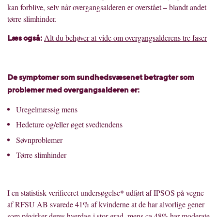
kan forblive, selv når overgangsalderen er overstået – blandt andet
tørre slimhinder.
Alt du behøver at vide om overgangsalderens tre faser
L
æ
s ogs
å
:
De symptomer som sundhedsvæsenet betragter som
problemer med overgangsalderen er:
Uregelmæssig mens
Hedeture og/eller øget svedtendens
Søvnproblemer
Tørre slimhinder
I en statistisk verificeret undersøgelse* udført af IPSOS på vegne
af RFSU AB svarede 41% af kvinderne at de har alvorlige gener
som påvirker deres hverdag i stor grad, mens ca 48% har moderate