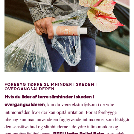
FOREBYG TØRRE SLIMHINDER I SKEDEN I
OVERGANGSALDEREN
Hvis du lider af tø
rre slimhinder i skeden i
, kan du være ekstra følsom i de ydre
overgangsalderen
intimområder, hvor der kan opstå irritation. For at forebygge
ubehag kan man anvende en fugtgivende intimcreme, som blødgør
den sensitive hud og slimhinderne i de ydre intimområder og
genopretter fedtbalancen.
er specielt