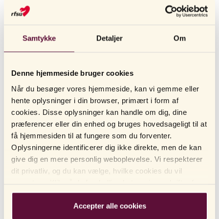
RFSU
Intim Wash Oil – intim vaskeolie
Samtykke
Detaljer
Om
MILD INTIM VASKEOLIE FOR DAGLIG VASK VED TØRRE SLIMHINDER
Denne hjemmeside bruger cookies
er en mild intimsæbe +
RFSU Intim Wash Oil
Vaskeolie
plejende olie i samme produkt, specielt tilpasset tørre slimhinder.
Når du besøger vores hjemmeside, kan vi gemme eller
Kan anvendes enten som en ekstra mild vaskeolie for underliv i
hente oplysninger i din browser, primært i form af
bruseren eller som en blødgørende intimolie til underlivet.
cookies. Disse oplysninger kan handle om dig, dine
VISA MER
præferencer eller din enhed og bruges hovedsageligt til at
Olien rengører skånsomt og virker blødgørende for at beskytte
få hjemmesiden til at fungere som du forventer.
følsomme slimhinder. Så mild at den også kan smøres på huden
LÆS MERE
Oplysningerne identificerer dig ikke direkte, men de kan
uden at man behøver skylle den af, for en ekstra blødgørende og
give dig en mere personlig weboplevelse. Vi respekterer
BRUG
beskyttende følelse for underlivet.
dit privatliv, og du kan vælge, hvilke cookies du vil
INDHOLD
acceptere. Klik på de forskellige kategorioverskrifter for
Ekstra mild intimolie til vask og beskyttelse af følsomme
at finde ud af mere og ændre vores standardindstillinger.
slimhinder.
SPØRGSMÅL & SVAR
Bemærk venligst, at blokering af cookies kan påvirke din
Accepter alle cookies
Parfumefri.
oplevelse af hjemmesiden og de tjenester, vi tilbyder.
Hjem
/
Overgangsalderen
/
Intim Wash Oil – intim vaskeolie