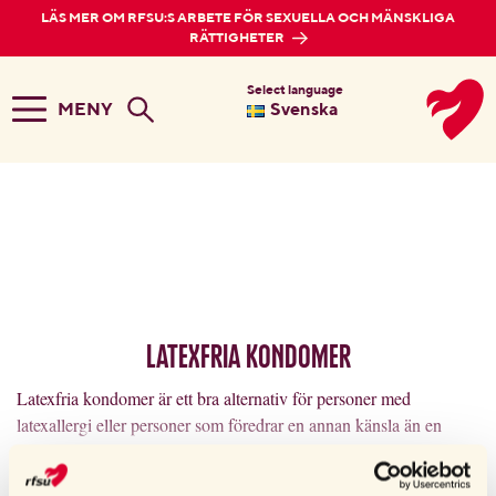
LÄS MER OM RFSU:S ARBETE FÖR SEXUELLA OCH MÄNSKLIGA
RÄTTIGHETER
Select language
MENY
Svenska
Latexfria kondomer
Latexfria kondomer är ett bra alternativ för personer med
latexallergi eller personer som föredrar en annan känsla än en
traditionell kondom. Latexfria kondomer tillverkas av plast,
polyuretanplast, vilket gör dem tunna, flexibla och luktfria.
LÄS MER