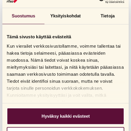
Suostumus
Yksityiskohdat
Tietoja
RFSU
Shiny Dream
METALLINEN ANAALITAPPI
Tämä sivusto käyttää evästeitä
Kun vierailet verkkosivustollamme, voimme tallentaa tai
Katso jälleenmyyjät
hakea tietoja selaimeesi, pääasiassa evästeiden
muodossa. Nämä tiedot voivat koskea sinua,
Shiny Dream on metallinen anaalitappi, joka on suunniteltu
mieltymyksiäsi tai laitettasi, ja niitä käytetään pääasiassa
stimuloimaan peräaukon tuntoherkkää aluetta. Tuote on
saamaan verkkosivusto toimimaan odotetulla tavalla.
valmistettu kiillotetusta alumiinista, joka tuntuu mukavan
Tiedot eivät identifioi sinua suoraan, mutta ne voivat
painavalta ja yhdessä koristekiven kanssa tuo ripauksen
LUE LISÄÄ
tarjota sinulle personoidun verkkokokemuksen.
ylellisyyttä makuuhuoneeseen. Suosittelemme silikonipohjaisen
Kunnioitamme yksityisyyttäsi ja voit valita, mitkä
liukuvoiteen käyttöä yhdessä tuotteen kanssa. Huomioi, että
evästeet haluat hyväksyä. Napsauta eri kategorioiden
tuotteessa on tavallista pienempi pää, eikä sitä saa työntää liian
KYSYMYKSIÄ JA VASTAUKSIA
otsikoita saadaksesi lisätietoja ja muuttaaksesi
syvälle käytön aikana. Puhdista tappi ennen ja jälkeen käytön
oletusasetuksiamme. Huomaathan, että evästeiden
Hyväksy kaikki evästeet
Koti
/
Kaikki tuotteet
/
Seksivälineet ja -tuotteet
/
Seksivälineet
/
seksileluille tarkoitetulla puhdistusaineella.
Shiny Dream
estäminen voi vaikuttaa sivuston käyttökokemukseen ja
Pituus: 7,2 cm
tarjoamiimme palveluihin. Jos olet vieraillut