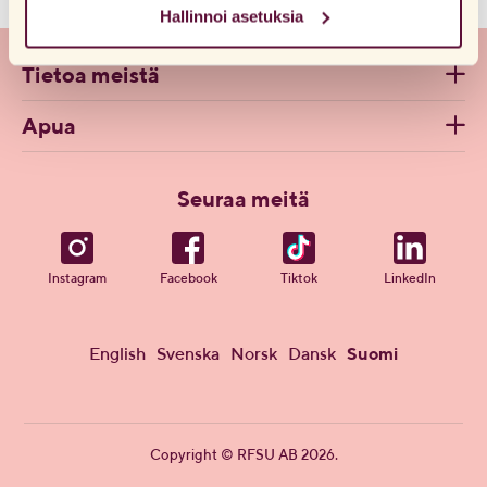
Hallinnoi asetuksia
verkkosivuillamme aiemmin ja hyväksynyt evästeiden
Halkaisija: 2,7 cm
käytön, voit aina poistaa ne siirtymällä selaimesi
Vinkki!
Vaihtelua elämykseen saat laittamalla tapin kylmään tai
tietosuoja-asetuksiin.
Tietoa meistä
kuumaan veteen ennen anaaliin asettamista (varmista lämpötila
kättä vasten ennen paikoilleen viemistä).
Apua
Seuraa meitä
Instagram
Facebook
Tiktok
LinkedIn
English
Svenska
Norsk
Dansk
Suomi
Copyright © RFSU AB 2026.