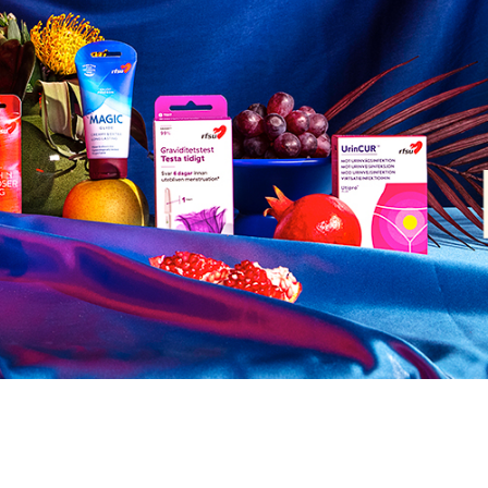
kunnan puolesta, jossa jokaisen oikeutta olla, valita ja nauttia kunnioite
FSU:n tuotteen, tuet työtämme seksuaali- ja ihmisoikeuksien puolesta.