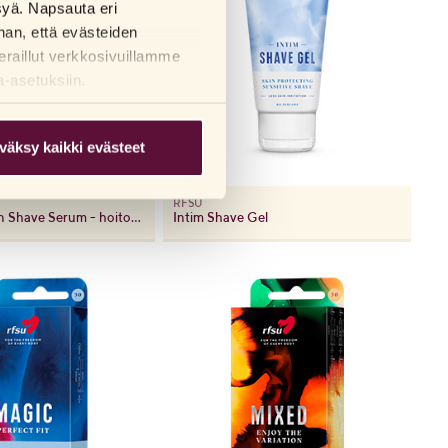
syä. Napsauta eri
han, että evästeiden
eraillut verkkosivuillamme
a-asetuksiin.
väksy kaikki evästeet
RFSU
Intim Between Shave Serum - hoitoseerumi karvanpoistojen välissä
Intim Shave Gel