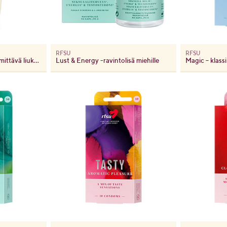
RFSU
RFSU
Lisää lämpöä – 3 in 1 lämmittävä liukuvoide
Lust & Energy -ravintolisä miehille