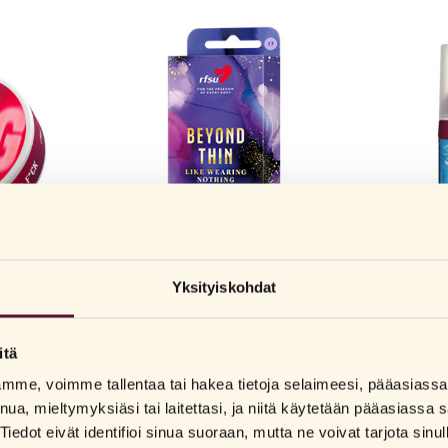
Yksityiskohdat
RFSU
RFSU
ndomit
Beyond Thin – superohut kondomi
Big O orgasmi
itä
lamme, voimme tallentaa tai hakea tietoja selaimeesi, pääasias
nua, mieltymyksiäsi tai laitettasi, ja niitä käytetään pääasiass
Tiedot eivät identifioi sinua suoraan, mutta ne voivat tarjota sinu