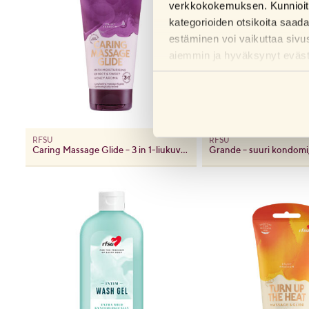
verkkokokemuksen. Kunnioitam
kategorioiden otsikoita saad
estäminen voi vaikuttaa sivu
aiemmin ja hyväksynyt evästei
RFSU
RFSU
Caring Massage Glide – 3 in 1-liukuvoide