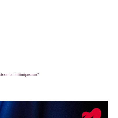
istoon tai intiimipesuun?
 myös valikoimissamme
kinoille laadukkaita
 lähtien tavoitteemme on