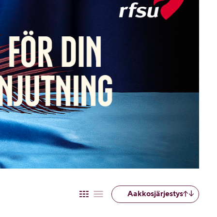
taan.
Aakkosjärjestys