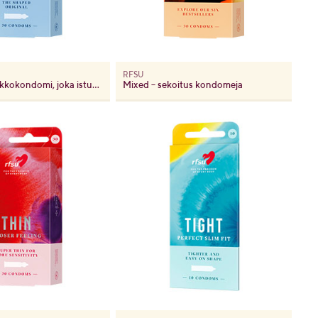
RFSU
Magic – klassikkokondomi, joka istuu täydellisesti
Mixed – sekoitus kondomeja