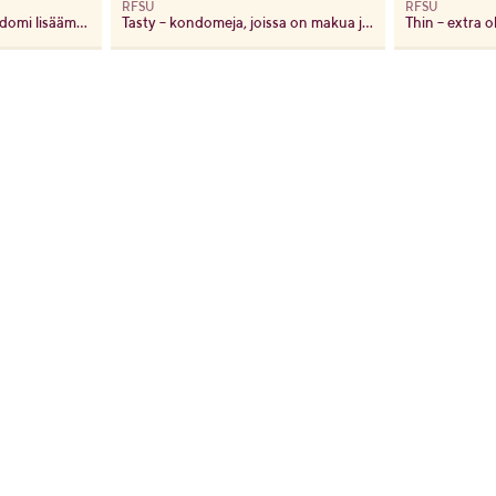
RFSU
RFSU
Sensual – nypytetty kondomi lisäämään nautintoa
Tasty – kondomeja, joissa on makua ja tuoksua
Thin – extra 