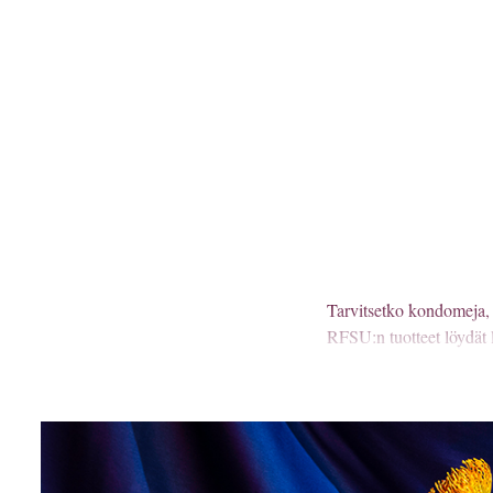
Tarvitsetko kondomeja, l
RFSU:n tuotteet löydät l
TUOTTEITA N
Täältä löydät kaikki tu
oleviin hierontaöljyihi
tuotteita, jotka tuovat