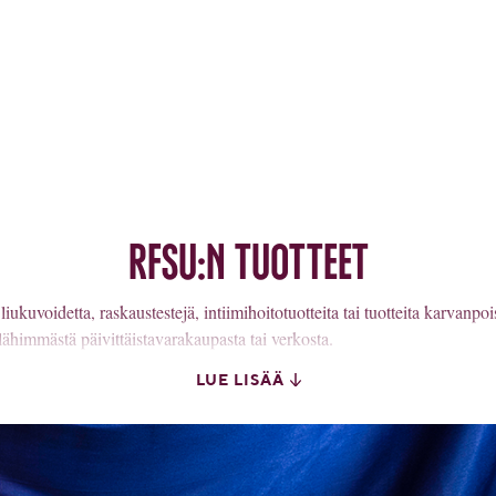
RFSU:n tuotteet
iukuvoidetta, raskaustestejä, intiimihoitotuotteita tai tuotteita karvanpo
ähimmästä päivittäistavarakaupasta tai verkosta.
LUE LISÄÄ
AUTINTOON JA TURVAKSI
otteemme aina kondomeista liukuvoiteisiin ja raskaustesteihin. Tutustu
n ja seksuaaliterveysvälineisiin. Me RFSU:lla kehitämme ja tuomme mark
 nautintoa ja turvaa asiakkaillemme. RFSU:n perustamisesta vuonna 1933