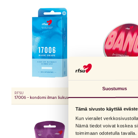
Suostumus
RFSU
RFSU
17006 – kondomi ilman liukuvoidetta
Bang – Taskuvalmiit ko
Tämä sivusto käyttää eväste
Kun vierailet verkkosivustol
Nämä tiedot voivat koskea si
toimimaan odotetulla tavalla. 