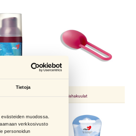
Tietoja
RFSU
geeli
Care -geishakuulat
sa evästeiden muodossa.
a saamaan verkkosivusto
lle personoidun