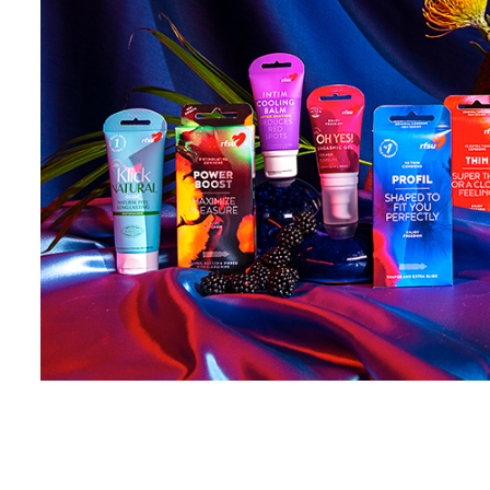
ollut työskennellä yhteis
Joka kerta, kun ostat R