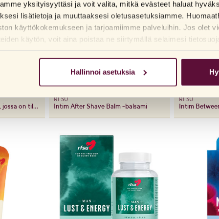
me yksityisyyttäsi ja voit valita, mitkä evästeet haluat hyväk
aksesi lisätietoja ja muuttaaksesi oletusasetuksiamme. Huomaat
ston käyttökokemukseen ja tarjoamiimme palveluihin. Jos olet vi
den käytön, voit aina poistaa ne siirtymällä selaimesi tietosuoj
Hallinnoi asetuksia
Hy
RFSU
RFSU
Grande – suuri kondomi, jossa on tilava istuvuus
Intim After Shave Balm -balsami